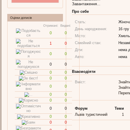
Завантаження...
Про себе
Оцінки дописів
Стать:
Жіноч
Отримані:
Видані:
День народження:
16 гру
0
0
Місто:
Хмель
Сімейний стан:
Незам
1
0
Діти:
нема д
0
0
Авто:
нема
0
0
Взаємодіяти
0
0
0
0
Вміст:
Знайт
0
0
Знайт
Переп
0
0
0
0
0
0
Форум
Теми
Львів туристичний
1
0
0
0
0