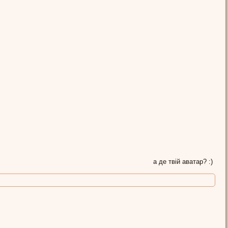
а де твій аватар? :)