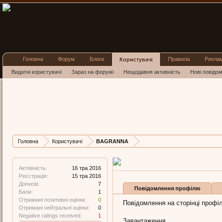
Головна
Форум
Блоги
Правила
Рекла
Користувачі
Видатні користувачі
Зараз на форумі
Нещодавня активність
Нові повідо
BAGRA
Member
, Жіноча, 26,
Остання активніст
Дописів
Карма
Головна
Користувачі
BAGRANNA
7
0
Активність:
16 тра 2016
Реєстрація:
15 тра 2016
Дописів:
7
Повідомлення профілю
Бали:
1
Отримані позитивні оцінки:
0
Повідомлення на сторінці проф
Отримані нейтральні оцінки:
0
Negative ratings received:
1
Завантаження...