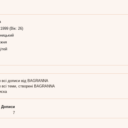
а
 1999 (Вік: 26)
ницький
іжня
ітей
и всі дописи від BAGRANNA
и всі теми, створені BAGRANNA
иска
Дописи
7