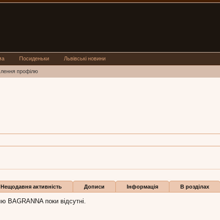
ма
Посиденьки
Львівські новини
млення профілю
NNA
з
Хмельницький
ь BAGRANNA:
16 тра 2016
Бали
1
Нещодавня активність
Дописи
Інформація
В розділах
ілю BAGRANNA поки відсутні.