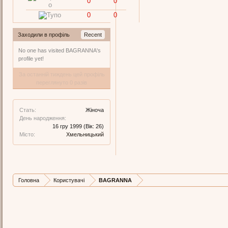
0
0
0
0
Заходили в профіль
Recent
No one has visited BAGRANNA's
profile yet!
За останній тиждень цей профіль
переглянуто 0 разів
Стать:
Жіноча
День народження:
16 гру 1999
(Вік: 26)
Місто:
Хмельницький
Головна
Користувачі
BAGRANNA