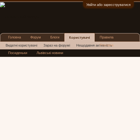
Увійти або зареєструватися
:)
Головна
Форум
Блоги
Правила
Користувачі
Реклама
Видатні користувачі
Зараз на форумі
Нещодавня активність
Посиденьки
Львівські новини
Нові повідомлення профілю