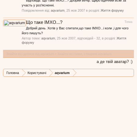
Відповідь: Що таке ІМХО...? Добрий вечір. Щиро вдячний всім за
участь у роз'ясненні.
Повідомлення від:
aqvarium
,
25 жов 2007
в розділі:
Життя форуму
Що таке ІМХО...?
Тема
Добрий день. Хотів у Вас спитати,що таке ІМХО...і коли ,і для чого
його пишуть?
Автор теми:
aqvarium
,
25 жов 2007
, відповідей - 32, в розділі:
Життя
форуму
Знайти всі дописи від aqvarium
Знайти всі теми, створені aqvarium
а де твій аватар? :)
Головна
Користувачі
aqvarium