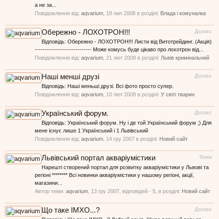
а не за...
Повідомлення від:
aqvarium
,
18 лип 2008
в розділі:
Влада і комуналка
Обережно - ЛОХОТРОН!!!
Допис
Відповідь: Обережно - ЛОХОТРОН!!! Листи від Витотрейдинг. (Акція)
----------------------------- Може комусь буде цікаво про лохотрон від...
Повідомлення від:
aqvarium
,
21 лют 2008
в розділі:
Львів кримінальний
Наші менші друзі
Допис
Відповідь: Наші меньші друзі. Всі фото просто супер.
Повідомлення від:
aqvarium
,
10 лют 2008
в розділі:
У світі тварин
Український форум.
Допис
Відповідь: Український форум. Ну і де той Український форум ;) Для
мене існує лише 1 Український і 1 Львівський
Повідомлення від:
aqvarium
,
14 гру 2007
в розділі:
Новий сайт
Львівський портал акваріумістики
Тема
Нарешті створений портал для розвитку акваріумістики у Львові та
регіоні ******** Всі новинки акваріумістики у нашому регіоні, акції,
магазини...
Автор теми:
aqvarium
,
13 гру 2007
, відповідей - 5, в розділі:
Новий сайт
Що таке ІМХО...?
Допис