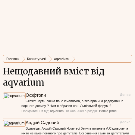
Головна
Користувачі
aqvarium
Нещодавний вміст від
aqvarium
Оффтопи
Допис
Скажіть буть-ласка пане levandivka, а яка причина редагування
першого допису ? Чим я образив наш Львівський форум ?
Повідомлення від:
aqvarium
,
18 жов 2009
в розділі:
Всяке різне
Андрій Садовий
Допис
Відповідь: Андрій Садовий Чому всі бачуть погане в А.Садовому, а
ніхто не каже поганого про депутатів. Всі рішення саме за депутатами