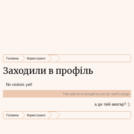
Головна
Користувачі
Заходили в профіль
No visitors yet!
This add-on is brought to you by:
barfi Lounge
а де твій аватар? :)
Головна
Користувачі