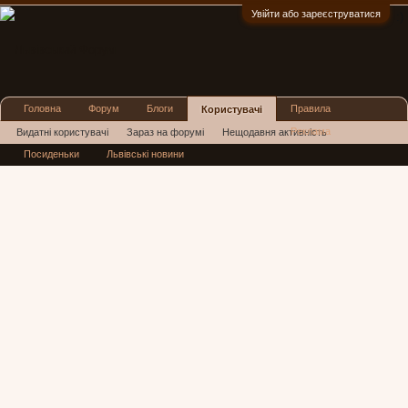
Увійти або зареєструватися
:)
Головна
Форум
Блоги
Правила
Користувачі
Реклама
Видатні користувачі
Зараз на форумі
Нещодавня активність
Посиденьки
Львівські новини
Нові повідомлення профілю