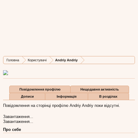
Andriy Andriy
Active Member
, Чоловіча, 45,
з
Warszawa
Остання активність Andriy Andriy:
12 вер 2017
Дописів
Карма
Бали
Головна
Користувачі
Andriy Andriy
25
11
3
Повідомлення профілю
Нещодавня активність
Дописи
Інформація
В розділах
Повідомлення на сторінці профілю Andriy Andriy поки відсутні.
Завантаження...
Завантаження...
Про себе