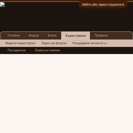
Увійти або зареєструватися
:)
Головна
Форум
Блоги
Правила
Користувачі
Реклама
Видатні користувачі
Зараз на форумі
Нещодавня активність
Посиденьки
Львівські новини
Нові повідомлення профілю