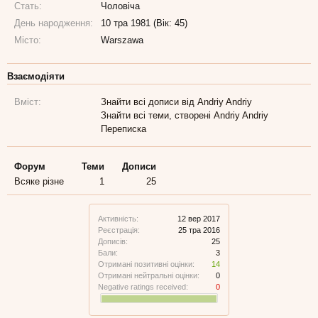
Стать:
Чоловіча
День народження:
10 тра 1981 (Вік: 45)
Місто:
Warszawa
Взаємодіяти
Вміст:
Знайти всі дописи від Andriy Andriy
Знайти всі теми, створені Andriy Andriy
Переписка
Форум
Теми
Дописи
Всяке різне
1
25
Активність:
12 вер 2017
Реєстрація:
25 тра 2016
Дописів:
25
Бали:
3
Отримані позитивні оцінки:
14
Отримані нейтральні оцінки:
0
Negative ratings received:
0