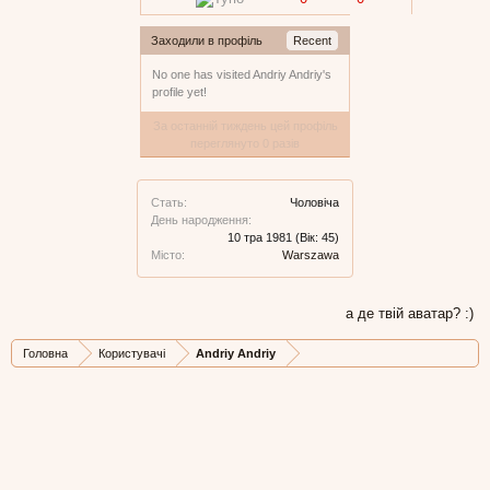
Заходили в профіль
Recent
No one has visited Andriy Andriy's
profile yet!
За останній тиждень цей профіль
переглянуто 0 разів
Стать:
Чоловіча
День народження:
10 тра 1981
(Вік: 45)
Місто:
Warszawa
а де твій аватар? :)
Головна
Користувачі
Andriy Andriy