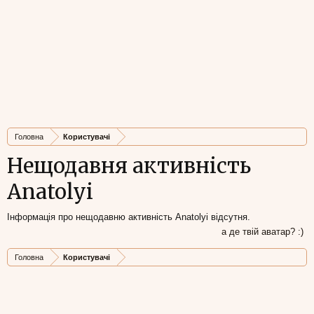
Головна
Користувачі
Нещодавня активність
Anatolyi
Інформація про нещодавню активність Anatolyi відсутня.
а де твій аватар? :)
Головна
Користувачі