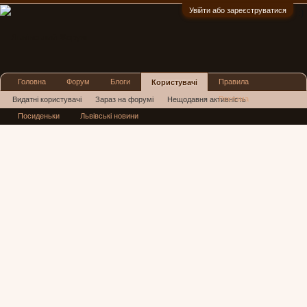
Увійти або зареєструватися
:)
Головна
Форум
Блоги
Правила
Користувачі
Реклама
Видатні користувачі
Зараз на форумі
Нещодавня активність
Посиденьки
Львівські новини
Нові повідомлення профілю