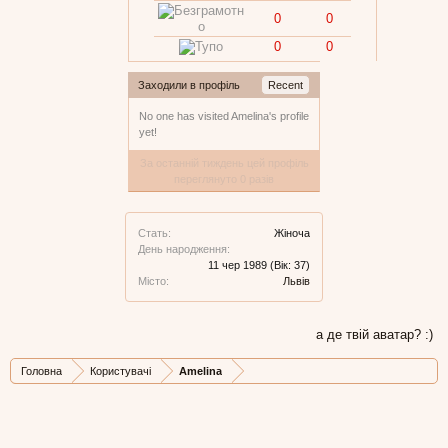
0
0
0
0
Заходили в профіль
Recent
No one has visited Amelina's profile
yet!
За останній тиждень цей профіль
переглянуто 0 разів
Стать:
Жіноча
День народження:
11 чер 1989
(Вік: 37)
Місто:
Львів
а де твій аватар? :)
Головна
Користувачі
Amelina