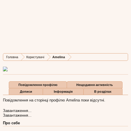
Amelina
New Member
, Жіноча, 37,
з
Львів
Остання активність Amelina:
12 кві 2016
Дописів
Карма
Бали
Головна
Користувачі
Amelina
3
0
1
Повідомлення профілю
Нещодавня активність
Дописи
Інформація
В розділах
Повідомлення на сторінці профілю Amelina поки відсутні.
Завантаження...
Завантаження...
Про себе