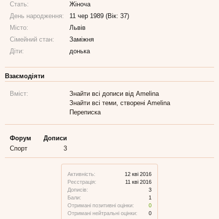
Стать:
Жіноча
День народження:
11 чер 1989 (Вік: 37)
Місто:
Львів
Сімейний стан:
Заміжня
Діти:
донька
Взаємодіяти
Вміст:
Знайти всі дописи від Amelina
Знайти всі теми, створені Amelina
Переписка
Форум
Дописи
Спорт
3
Активність:
12 кві 2016
Реєстрація:
11 кві 2016
Дописів:
3
Бали:
1
Отримані позитивні оцінки:
0
Отримані нейтральні оцінки:
0