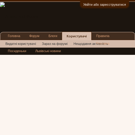
Увійти або зареєструватися
:)
Головна
Форум
Блоги
Правила
Користувачі
Реклама
Видатні користувачі
Зараз на форумі
Нещодавня активність
Посиденьки
Львівські новини
Нові повідомлення профілю