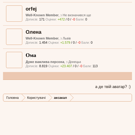
orfej
Well-Known Member
,
з
Не визначився ще
Дописів:
171
Оцінки:
+472
/
0
/
-0
Бали:
0
Оленa
Well-Known Member
,
з
Львів
Дописів:
1.454
Оцінки:
+1.579
/
0
/
-0
Бали:
0
Ома
Дуже важлива персона
,
з
Донецьк
Дописів:
8.819
Оцінки:
+23.407
/
0
/
-0
Бали:
113
а де твій аватар? :)
Головна
Користувачі
аксакал