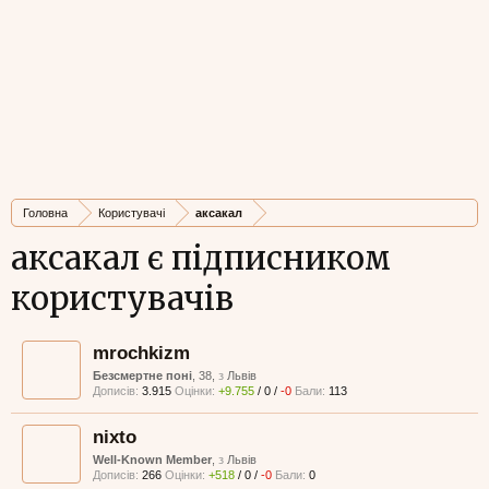
Головна
Користувачі
аксакал
аксакал є підписником
користувачів
mrochkizm
Безсмертне поні
, 38,
з
Львів
Дописів:
3.915
Оцінки:
+9.755
/
0
/
-0
Бали:
113
nixto
Well-Known Member
,
з
Львів
Дописів:
266
Оцінки:
+518
/
0
/
-0
Бали:
0