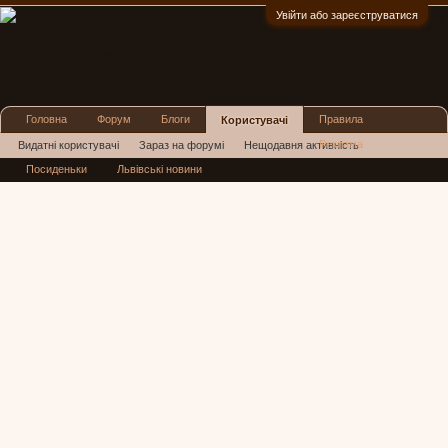
Увійти або зареєструватися
:)
Головна
Форум
Блоги
Правила
Користувачі
Реклама
Видатні користувачі
Зараз на форумі
Нещодавня активність
Посиденьки
Львівські новини
Нові повідомлення профілю