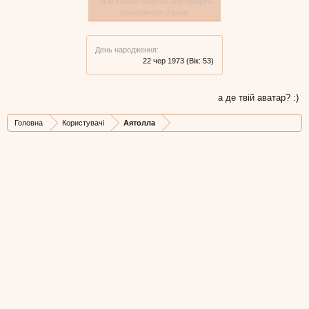
За останній тиждень цей профіль
переглянуто 2 разів
День народження:
22 чер 1973
(Вік: 53)
а де твій аватар? :)
Головна
Користувачі
Аятолла