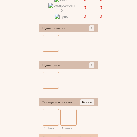
0
0
0
0
Підписаний на
1
Підписники
1
Заходили в профіль
Recent
1
times
1
times