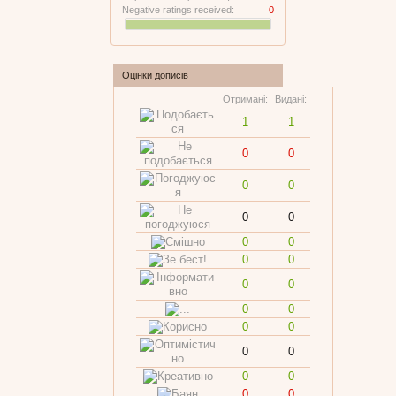
Negative ratings received:
0
Оцінки дописів
Отримані:
Видані:
1
1
0
0
0
0
0
0
0
0
0
0
0
0
0
0
0
0
0
0
0
0
0
0