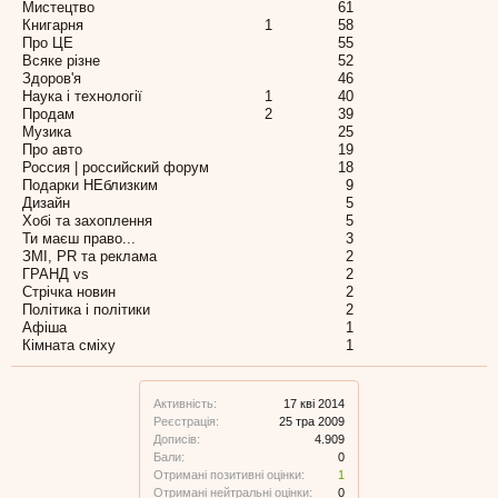
Мистецтво
61
Книгарня
1
58
Про ЦЕ
55
Всяке різне
52
Здоров'я
46
Наука і технології
1
40
Продам
2
39
Музика
25
Про авто
19
Россия | российский форум
18
Подарки НЕблизким
9
Дизайн
5
Хобі та захоплення
5
Ти маєш право...
3
ЗМІ, PR та реклама
2
ГРАНД vs
2
Стрічка новин
2
Політика і політики
2
Афіша
1
Кімната сміху
1
Активність:
17 кві 2014
Реєстрація:
25 тра 2009
Дописів:
4.909
Бали:
0
Отримані позитивні оцінки:
1
Отримані нейтральні оцінки:
0