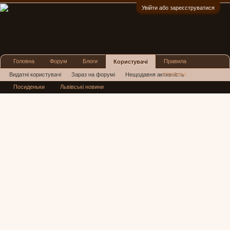
Увійти або зареєструватися
:)
Головна
Форум
Блоги
Правила
Користувачі
Реклама
Видатні користувачі
Зараз на форумі
Нещодавня активність
Посиденьки
Львівські новини
Нові повідомлення профілю