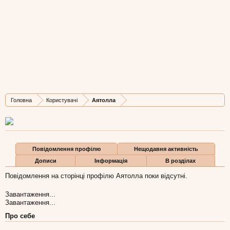
Аятолла
Касым
, 53
Остання активність Аятолла:
17 кві 2014
Дописів
Карма
Бали
Головна
Користувачі
Аятолла
4.909
1
0
Повідомлення профілю
Нещодавня активність
Дописи
Інформація
В розділах
Повідомлення на сторінці профілю Аятолла поки відсутні.
Завантаження...
Завантаження...
Про себе