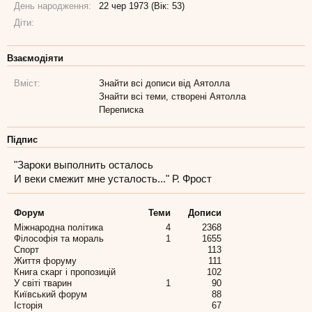
День народження:
22 чер 1973 (Вік: 53)
Діти:
Взаємодіяти
Вміст:
Знайти всі дописи від Аятолла
Знайти всі теми, створені Аятолла
Переписка
Підпис
"Зароки выполнить осталось
И веки смежит мне усталость..." Р. Фрост
Форум
Теми
Дописи
Міжнародна політика
4
2368
Філософія та мораль
1
1655
Спорт
113
Життя форуму
111
Книга скарг і пропозицій
102
У світі тварин
1
90
Київський форум
88
Історія
67