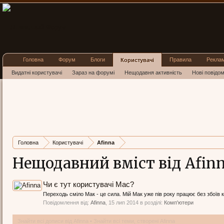
Головна
Форум
Блоги
Правила
Рекла
Користувачі
Видатні користувачі
Зараз на форумі
Нещодавня активність
Нові повідо
Головна
Користувачі
Afinna
Нещодавний вміст від Afin
Чи є тут користувачі Mac?
Переходь сміло Мак - це сила. Мій Мак уже пів року працює без збоїв к
Повідомлення від:
Afinna
,
15 лип 2014
в розділі:
Комп'ютери
Знайти всі дописи від Afinna
Знайти всі теми, створені Afinna