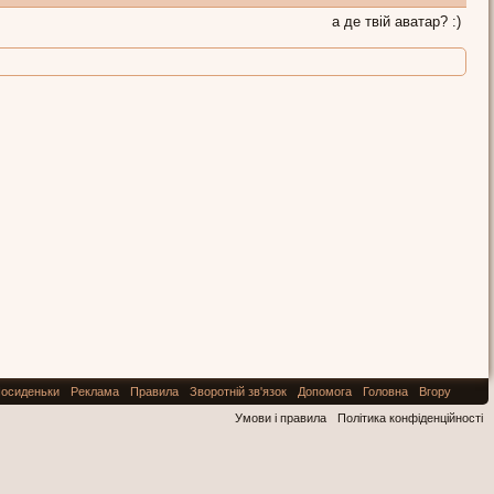
а де твій аватар? :)
осиденьки
Реклама
Правила
Зворотній зв'язок
Допомога
Головна
Вгору
Умови і правила
Політика конфіденційності