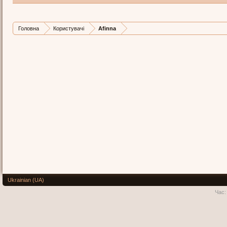
Головна
Користувачі
Afinna
Ukrainian (UA)
Час: