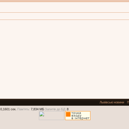
Львівські новини
П
0,1601 сек.
Пам'ять:
7,834 МБ
Запитів до БД:
8