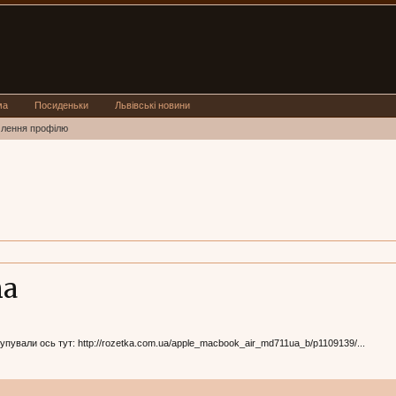
ма
Посиденьки
Львівські новини
млення профілю
na
упували ось тут: http://rozetka.com.ua/apple_macbook_air_md711ua_b/p1109139/...