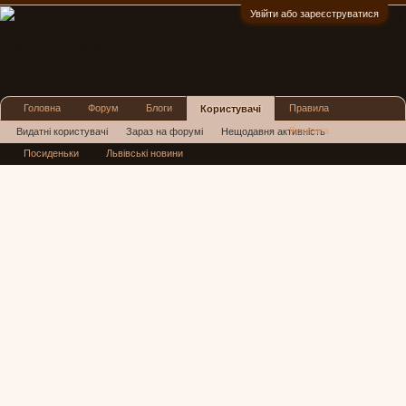
Увійти або зареєструватися
:)
Головна
Форум
Блоги
Правила
Користувачі
Реклама
Видатні користувачі
Зараз на форумі
Нещодавня активність
Посиденьки
Львівські новини
Нові повідомлення профілю