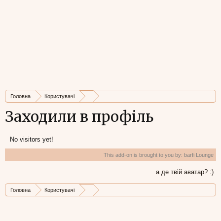
Головна
Користувачі
Заходили в профіль
No visitors yet!
This add-on is brought to you by:
barfi Lounge
а де твій аватар? :)
Головна
Користувачі