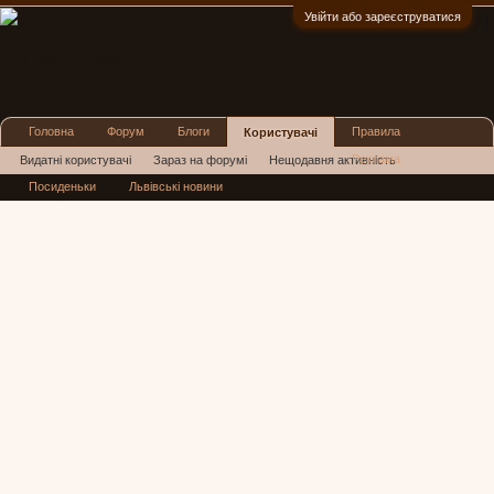
Увійти або зареєструватися
:)
Головна
Форум
Блоги
Правила
Користувачі
Реклама
Видатні користувачі
Зараз на форумі
Нещодавня активність
Посиденьки
Львівські новини
Нові повідомлення профілю