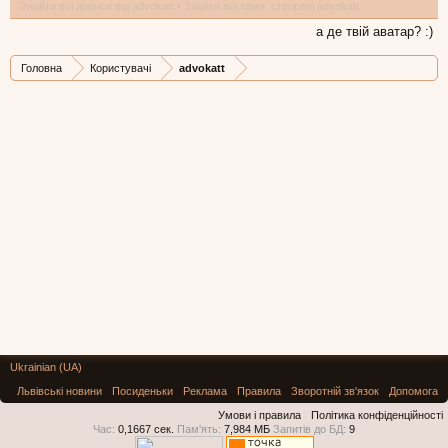
Знайти всі дописи від advokatt
Знайти всі теми, створені advokatt
а де твій аватар? :)
Головна
Користувачі
advokatt
Ukrainian (UA)
Львівські новини
Посиденьки
Реклама
Правила
Зворотній зв'язок
Допомога
Умови і правила
Політика конфіденційності
Час:
0,1667 сек.
Пам'ять:
7,984 МБ
Запитів до БД:
9