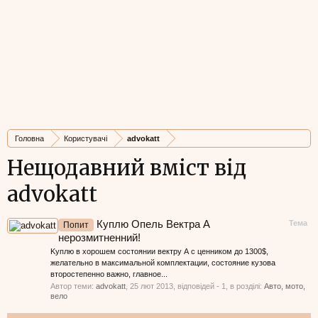
Головна
Користувачі
advokatt
Нещодавний вміст від
advokatt
Куплю Опель Вектра А
Тема
Попит
нерозмитненний!
Kyплю в хорошем состоянии вектру А с ценником до 1300$,
желательно в максимальной комплектации, состояние кузова
второстепенно важно, главное...
Автор теми:
advokatt
,
25 лют 2013
, відповідей - 1, в розділі:
Авто, мото,
вело