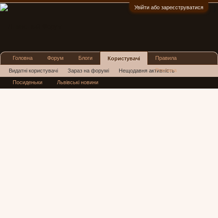
Увійти або зареєструватися
:)
Головна
Форум
Блоги
Правила
Користувачі
Реклама
Видатні користувачі
Зараз на форумі
Нещодавня активність
Посиденьки
Львівські новини
Нові повідомлення профілю