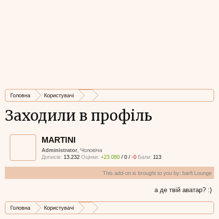
Головна
Користувачі
Заходили в профіль
MARTINI
Administrator
, Чоловіча
Дописів:
13.232
Оцінки:
+23.080
/
0
/
-0
Бали:
113
This add-on is brought to you by:
barfi Lounge
а де твій аватар? :)
Головна
Користувачі