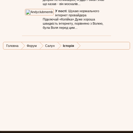
що казав - він москалів...
У пості
:
Шукаю нормального
інтернет провайдера
Підключай «Копійка» Дуже хороша
швидкість інтернету, порівняно з Волею,
була Воля перед цим...
Головна
Форум
Салун
Історія