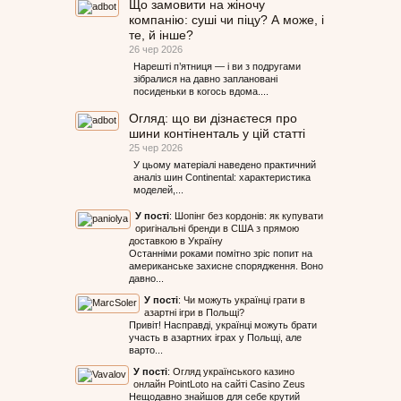
Що замовити на жіночу
компанію: суші чи піцу? А може, і
те, й інше?
26 чер 2026
Нарешті п’ятниця — і ви з подругами
зібралися на давно заплановані
посиденьки в когось вдома....
Огляд: що ви дізнаєтеся про
шини контіненталь у цій статті
25 чер 2026
У цьому матеріалі наведено практичний
аналіз шин Continental: характеристика
моделей,...
У пості
:
Шопінг без кордонів: як купувати
оригінальні бренди в США з прямою
доставкою в Україну
Останніми роками помітно зріс попит на
американське захисне спорядження. Воно
давно...
У пості
:
Чи можуть українці грати в
азартні ігри в Польщі?
Привіт! Насправді, українці можуть брати
участь в азартних іграх у Польщі, але
варто...
У пості
:
Огляд українського казино
онлайн PointLoto на сайті Casino Zeus
Нещодавно знайшов для себе крутий