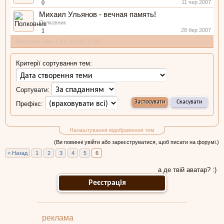
11 чер 2007
0
Михаил Ульянов - вечная память!
Полковник
28 бер 2007
1
Показано теми з 101 по 103 з 103
Критерії сортування тем:
Сортувати:
Префікс:
Налаштування відображення тем
(Ви повинні увійти або зареєструватися, щоб писати на форумі.)
< Назад
1
2
3
4
5
6
а де твій аватар? :)
Реєстрація
реклама