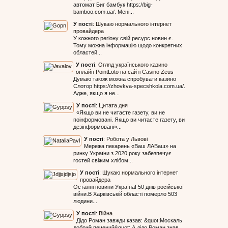
автомат Биг бамбук https://big-
bamboo.com.ua/. Мені...
У пості
:
Шукаю нормального інтернет
провайдера
У кожного регіону свій ресурс новин є.
Тому можна інформацію щодо конкретних
областей...
У пості
:
Огляд українського казино
онлайн PointLoto на сайті Casino Zeus
Думаю також можна спробувати казино
Слотор https://zhovkva-specshkola.com.ua/.
Адже, якщо я не...
У пості
:
Цитата дня
«Якщо ви не читаєте газету, ви не
поінформовані. Якщо ви читаєте газету, ви
дезінформовані»...
У пості
:
Робота у Львові
Мережа пекарень «Ваш ЛАВаш» на
ринку України з 2020 року забезпечує
гостей свіжим хлібом...
У пості
:
Шукаю нормального інтернет
провайдера
Останні новини Україна! 50 днів російської
війни.В Харківській області померло 503
людини...
У пості
:
Війна.
Дідо Роман завжди казав: &quot;Москаль
добрий печений&quot; А дідо Роман знав