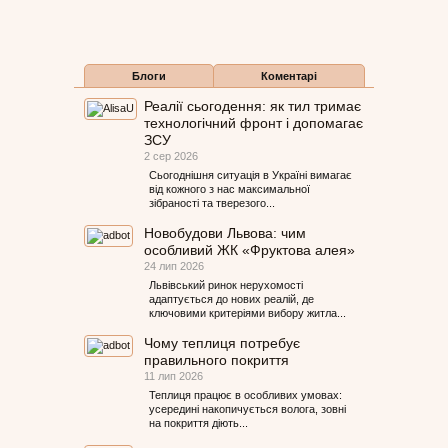
Блоги
Коментарі
Реалії сьогодення: як тил тримає
технологічний фронт і допомагає
ЗСУ
2 сер 2026
Сьогоднішня ситуація в Україні вимагає
від кожного з нас максимальної
зібраності та тверезого...
Новобудови Львова: чим
особливий ЖК «Фруктова алея»
24 лип 2026
Львівський ринок нерухомості
адаптується до нових реалій, де
ключовими критеріями вибору житла...
Чому теплиця потребує
правильного покриття
11 лип 2026
Теплиця працює в особливих умовах:
усередині накопичується волога, зовні
на покриття діють...