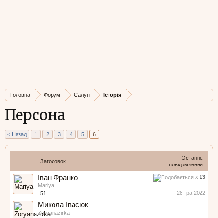
Головна
Форум
Салун
Історія
Персона
< Назад
1
2
3
4
5
6
Останнє
Заголовок
повідомлення
Іван Франко
x
13
Mariya
28 тра 2022
51
Микола Івасюк
Zoryanazirka