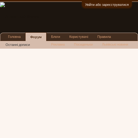
Увійти або зареєструватися
:)
Головна
Блоги
Користувачі
Правила
Форум
Реклама
Посиденьки
Львівські новини
Останні дописи