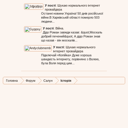
У пості
:
Шукаю нормального інтернет
провайдера
Останні новини Україна! 50 днів російської
війни.В Харківській області померло 503
людини...
У пості
:
Війна.
Дідо Роман завжди казав: &quot;Москаль
добрий печений&quot; А дідо Роман знав
що казав - він москалів...
У пості
:
Шукаю нормального
інтернет провайдера
Підключай «Копійка» Дуже хороша
швидкість інтернету, порівняно з Волею,
була Воля перед цим...
Головна
Форум
Салун
Історія