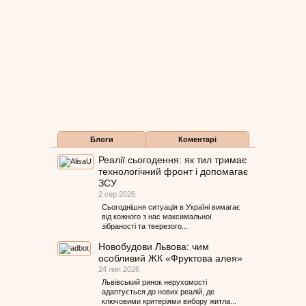
Блоги
Коментарі
Реалії сьогодення: як тил тримає
технологічний фронт і допомагає
ЗСУ
2 сер 2026
Сьогоднішня ситуація в Україні вимагає
від кожного з нас максимальної
зібраності та тверезого...
Новобудови Львова: чим
особливий ЖК «Фруктова алея»
24 лип 2026
Львівський ринок нерухомості
адаптується до нових реалій, де
ключовими критеріями вибору житла...