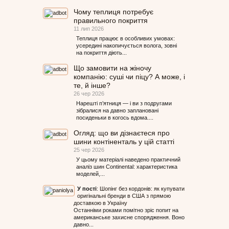
Чому теплиця потребує
правильного покриття
11 лип 2026
Теплиця працює в особливих умовах:
усередині накопичується волога, зовні
на покриття діють...
Що замовити на жіночу
компанію: суші чи піцу? А може, і
те, й інше?
26 чер 2026
Нарешті п’ятниця — і ви з подругами
зібралися на давно заплановані
посиденьки в когось вдома....
Огляд: що ви дізнаєтеся про
шини контіненталь у цій статті
25 чер 2026
У цьому матеріалі наведено практичний
аналіз шин Continental: характеристика
моделей,...
У пості
:
Шопінг без кордонів: як купувати
оригінальні бренди в США з прямою
доставкою в Україну
Останніми роками помітно зріс попит на
американське захисне спорядження. Воно
давно...