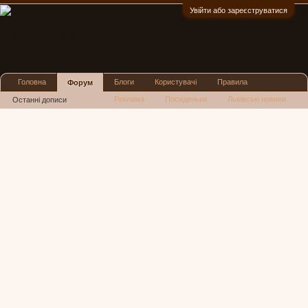
Увійти або зареєструватися
:)
Головна
Блоги
Користувачі
Правила
Форум
Реклама
Посиденьки
Львівські новини
Останні дописи