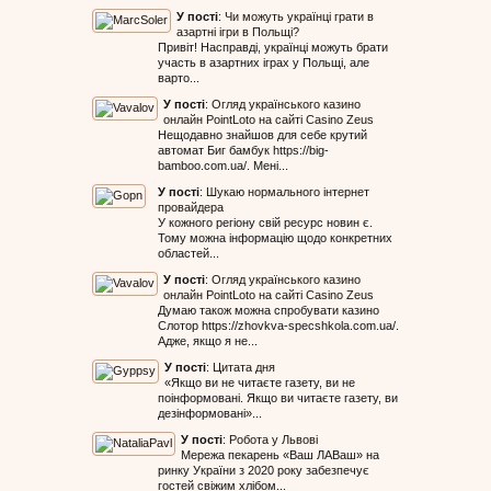
У пості
:
Чи можуть українці грати в
азартні ігри в Польщі?
Привіт! Насправді, українці можуть брати
участь в азартних іграх у Польщі, але
варто...
У пості
:
Огляд українського казино
онлайн PointLoto на сайті Casino Zeus
Нещодавно знайшов для себе крутий
автомат Биг бамбук https://big-
bamboo.com.ua/. Мені...
У пості
:
Шукаю нормального інтернет
провайдера
У кожного регіону свій ресурс новин є.
Тому можна інформацію щодо конкретних
областей...
У пості
:
Огляд українського казино
онлайн PointLoto на сайті Casino Zeus
Думаю також можна спробувати казино
Слотор https://zhovkva-specshkola.com.ua/.
Адже, якщо я не...
У пості
:
Цитата дня
«Якщо ви не читаєте газету, ви не
поінформовані. Якщо ви читаєте газету, ви
дезінформовані»...
У пості
:
Робота у Львові
Мережа пекарень «Ваш ЛАВаш» на
ринку України з 2020 року забезпечує
гостей свіжим хлібом...