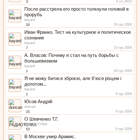
6 січ 2010
3
После расстрела его просто толкнули головой в
прорубь
bayard
26 гру 2009
20
Иван Франко. Тест на культурное и политическое
сознание
bayard
23 гру 2009
7
А. Власов: Почему я стал на путь борьбы с
большевизмом
bayard
20 гру 2009
1
Я не можу битися зброєю, але б'юся різцем і
долотом...
bayard
9 гру 2009
1
Юсов Андрій
duncan
9 гру 2009
15
О Шевченко Т.Г.
РАДИОТОЧКА
6 гру 2009
53
В Москве умер Арамис.