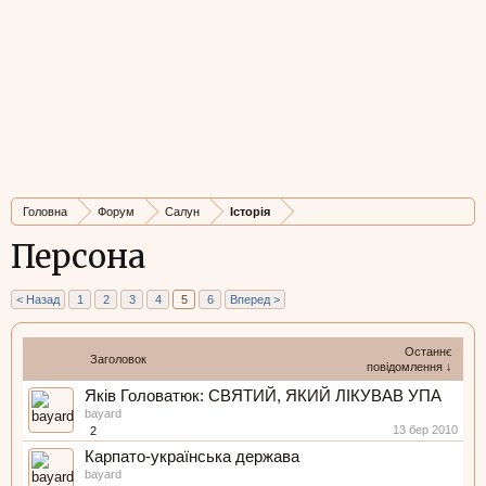
Головна
Форум
Салун
Історія
Персона
< Назад
1
2
3
4
5
6
Вперед >
Останнє
Заголовок
повідомлення ↓
Яків Головатюк: СВЯТИЙ, ЯКИЙ ЛІКУВАВ УПА
bayard
13 бер 2010
2
Карпато-українська держава
bayard