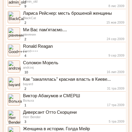
admin_old
8 лис 2009
9
Лариса Рейснер: месть брошеной женщины
BlackCat
15 жов 2009
2
Ми Вас пам'ятаємо....
рівнянин
24 сер 2009
2
Ronald Reagan
Good++++
9 сер 2009
4
Соломон Морель
andrzej
16 лип 2009
10
Как "закалялась" красная власть в Киеве...
bayard
31 тра 2009
2
Виктор Абакумов и СМЕРШ
Вольха
17 тра 2009
1
Диверсант Отто Скорцени
Herr Bender
5 тра 2009
3
Женщина в истории. Голда Мейр