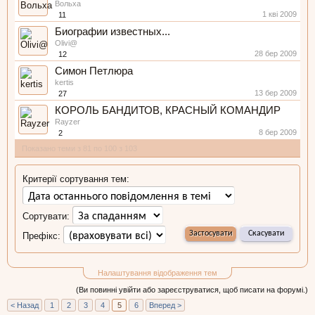
Вольха
1 кві 2009
11
Биографии известных...
Olivi@
28 бер 2009
12
Симон Петлюра
kertis
13 бер 2009
27
КОРОЛЬ БАНДИТОВ, КРАСНЫЙ КОМАНДИР
Rayzer
8 бер 2009
2
Показано теми з 81 по 100 з 103
Критерії сортування тем:
Сортувати:
Префікс:
Налаштування відображення тем
(Ви повинні увійти або зареєструватися, щоб писати на форумі.)
< Назад
1
2
3
4
5
6
Вперед >