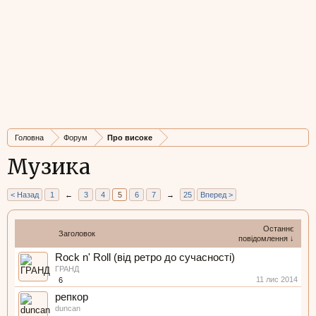
Головна
Форум
Про високе
Музика
< Назад
1
←
3
4
5
6
7
→
25
Вперед >
Останнє
Заголовок
повідомлення ↓
Rock n' Roll (від ретро до сучасності)
ГРАНД
11 лис 2014
6
репкор
duncan