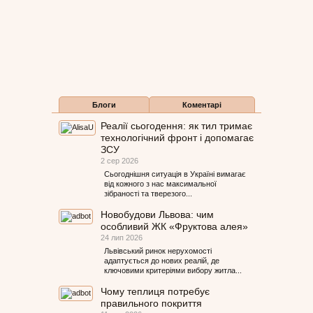
Блоги
Коментарі
Реалії сьогодення: як тил тримає
технологічний фронт і допомагає
ЗСУ
2 сер 2026
Сьогоднішня ситуація в Україні вимагає
від кожного з нас максимальної
зібраності та тверезого...
Новобудови Львова: чим
особливий ЖК «Фруктова алея»
24 лип 2026
Львівський ринок нерухомості
адаптується до нових реалій, де
ключовими критеріями вибору житла...
Чому теплиця потребує
правильного покриття