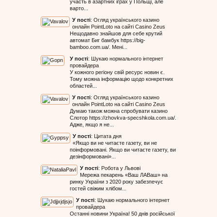
участь в азартних іграх у Польщі, але
варто...
У пості
:
Огляд українського казино
онлайн PointLoto на сайті Casino Zeus
Нещодавно знайшов для себе крутий
автомат Биг бамбук https://big-
bamboo.com.ua/. Мені...
У пості
:
Шукаю нормального інтернет
провайдера
У кожного регіону свій ресурс новин є.
Тому можна інформацію щодо конкретних
областей...
У пості
:
Огляд українського казино
онлайн PointLoto на сайті Casino Zeus
Думаю також можна спробувати казино
Слотор https://zhovkva-specshkola.com.ua/.
Адже, якщо я не...
У пості
:
Цитата дня
«Якщо ви не читаєте газету, ви не
поінформовані. Якщо ви читаєте газету, ви
дезінформовані»...
У пості
:
Робота у Львові
Мережа пекарень «Ваш ЛАВаш» на
ринку України з 2020 року забезпечує
гостей свіжим хлібом...
У пості
:
Шукаю нормального інтернет
провайдера
Останні новини Україна! 50 днів російської