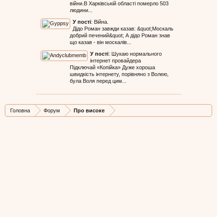
війни.В Харківській області померло 503
людини...
У пості
:
Війна.
Дідо Роман завжди казав: &quot;Москаль
добрий печений&quot; А дідо Роман знав
що казав - він москалів...
У пості
:
Шукаю нормального
інтернет провайдера
Підключай «Копійка» Дуже хороша
швидкість інтернету, порівняно з Волею,
була Воля перед цим...
Головна
Форум
Про високе