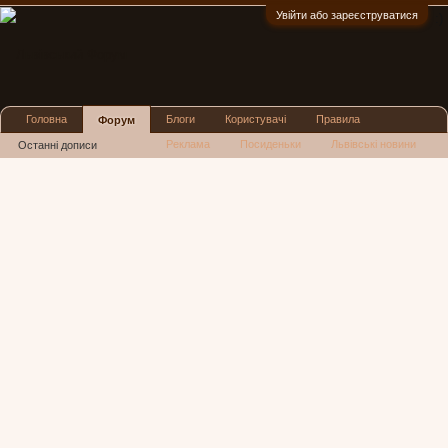
Увійти або зареєструватися
:)
Головна
Блоги
Користувачі
Правила
Форум
Реклама
Посиденьки
Львівські новини
Останні дописи