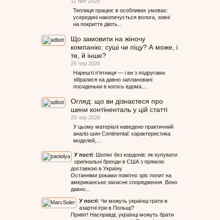
11 лип 2026
Теплиця працює в особливих умовах:
усередині накопичується волога, зовні
на покриття діють...
Що замовити на жіночу
компанію: суші чи піцу? А може, і
те, й інше?
26 чер 2026
Нарешті п’ятниця — і ви з подругами
зібралися на давно заплановані
посиденьки в когось вдома....
Огляд: що ви дізнаєтеся про
шини контіненталь у цій статті
25 чер 2026
У цьому матеріалі наведено практичний
аналіз шин Continental: характеристика
моделей,...
У пості
:
Шопінг без кордонів: як купувати
оригінальні бренди в США з прямою
доставкою в Україну
Останніми роками помітно зріс попит на
американське захисне спорядження. Воно
давно...
У пості
:
Чи можуть українці грати в
азартні ігри в Польщі?
Привіт! Насправді, українці можуть брати