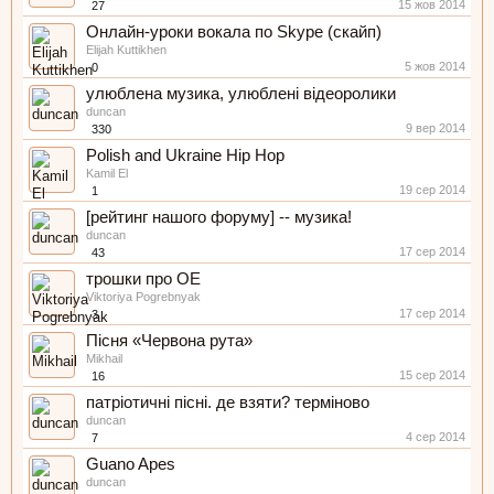
15 жов 2014
27
Онлайн-уроки вокала по Skype (скайп)
Elijah Kuttikhen
5 жов 2014
0
улюблена музика, улюблені відеоролики
duncan
9 вер 2014
330
Polish and Ukraine Hip Hop
Kamil El
19 сер 2014
1
[рейтинг нашого форуму] -- музика!
duncan
17 сер 2014
43
трошки про ОЕ
Viktoriya Pogrebnyak
17 сер 2014
3
Пісня «Червона рута»
Mikhail
15 сер 2014
16
патріотичні пісні. де взяти? терміново
duncan
4 сер 2014
7
Guano Apes
duncan