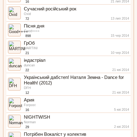
21 лип 2014
16
Сучасний російський рок
Oxid
13 лип 2014
72
Пісня дня
Good++++
15 чер 2014
898
ГрОб
MARTINI
10 чер 2014
21
індастріал
duncan
21 кві 2014
22
Український дабстеп! Наталя Земна - Dance for
Health! (2012)
DFH
21 кві 2014
12
Ария
Forpost
5 кві 2014
16
NIGHTWISH
Norman
2 кві 2014
29
Потрібен Вокаліст у колектив