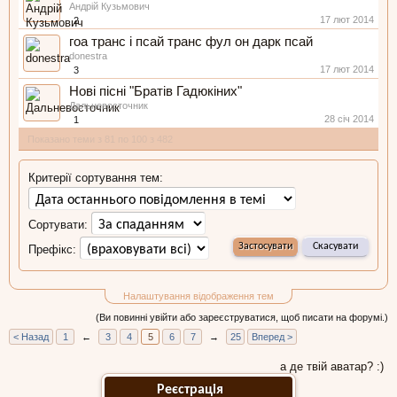
Андрій Кузьмович
17 лют 2014
2
гоа транс і псай транс фул он дарк псай
donestra
17 лют 2014
3
Нові пісні "Братів Гадюкіних"
Дальневосточник
28 січ 2014
1
Показано теми з 81 по 100 з 482
Критерії сортування тем:
Сортувати:
Префікс:
Налаштування відображення тем
(Ви повинні увійти або зареєструватися, щоб писати на форумі.)
< Назад
1
←
3
4
5
6
7
→
25
Вперед >
а де твій аватар? :)
Реєстрація