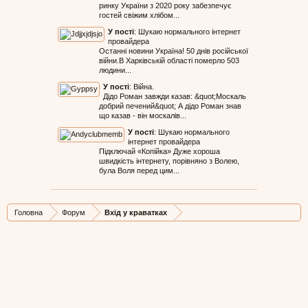
ринку України з 2020 року забезпечує
гостей свіжим хлібом...
У пості
:
Шукаю нормального інтернет
провайдера
Останні новини Україна! 50 днів російської
війни.В Харківській області померло 503
людини...
У пості
:
Війна.
Дідо Роман завжди казав: &quot;Москаль
добрий печений&quot; А дідо Роман знав
що казав - він москалів...
У пості
:
Шукаю нормального
інтернет провайдера
Підключай «Копійка» Дуже хороша
швидкість інтернету, порівняно з Волею,
була Воля перед цим...
Головна
Форум
Вхід у краватках