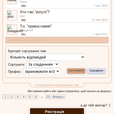
Князь
7 лис 2010
484
Хто такі "рогулі"?
dArt
17 лип 2013
480
Т.н. "православие"
Balaganoff
7 жов 2012
461
Показано теми з 1 по 20 з 444
Критерії сортування тем:
Сортувати:
Префікс:
Налаштування відображення тем
(Ви повинні увійти або зареєструватися, щоб писати на форумі.)
1
2
3
4
5
6
→
23
Вперед >
а де твій аватар? :)
Реєстрація