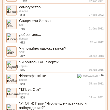
12 жов 2011
1.270
самогубство...
duncan
27 бер 2022
853
Свидетели Иеговы
Stix
21 бер 2012
785
добро і зло...
duncan
28 кві 2012
692
Чи потрібно одружуватися?
3BiP
28 сер 2013
677
Чи боїтесь Ви...смерті?
JaguaR
30 лис 2015
615
Філософія жінки
x
16
poetka
15 лип 2012
548
"Т.П. vs Орт"
Милена
14 лис 2011
508
"УТОПИЯ" или "Что лучше - истина или
заблуждение?"