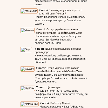
американське захисне спорядження. Воно
давно...
У пості
:
Чи можуть українці грати в
азартні ігри в Польщі?
Привіт! Насправді, українці можуть брати
участь в азартних іграх у Польщі, але
варто...
У пості
:
Огляд українського казино
онлайн PointLoto на сайті Casino Zeus
Нещодавно знайшов для себе крутий
автомат Биг бамбук https://big-
bamboo.com.ua/. Мені...
У пості
:
Шукаю нормального інтернет
провайдера
У кожного регіону свій ресурс новин є.
Тому можна інформацію щодо конкретних
областей...
У пості
:
Огляд українського казино
онлайн PointLoto на сайті Casino Zeus
Думаю також можна спробувати казино
Слотор https://zhovkva-specshkola.com.ua/.
Адже, якщо я не...
У пості
:
Цитата дня
«Якщо ви не читаєте газету, ви не
поінформовані. Якщо ви читаєте газету, ви
дезінформовані»...
У пості
:
Робота у Львові
Мережа пекарень «Ваш ЛАВаш» на