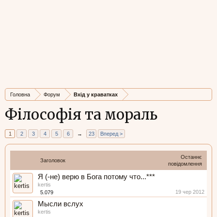
Головна
Форум
Вхід у краватках
Філософія та мораль
1
2
3
4
5
6
→
23
Вперед >
Останнє
Заголовок
повідомлення
Я (-не) верю в Бога потому что...***
kertis
19 чер 2012
5.079
Мысли вслух
kertis