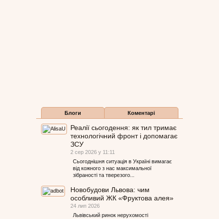
Блоги
Коментарі
Реалії сьогодення: як тил тримає
технологічний фронт і допомагає
ЗСУ
2 сер 2026 у 11:11
Сьогоднішня ситуація в Україні вимагає
від кожного з нас максимальної
зібраності та тверезого...
Новобудови Львова: чим
особливий ЖК «Фруктова алея»
24 лип 2026
Львівський ринок нерухомості