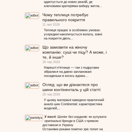
адаптується до нових реалій, де
ключовими критеріями вибору житла...
Чому теплиця потребує
правильного покриття
11 лип 2026
Теплиця працює в особливих умовах:
усередині накопичується волога, зовні
на покриття діють...
Що замовити на жіночу
компанію: суші чи піцу? А може, і
те, й інше?
26 чер 2026
Нарешті п’ятниця — і ви з подругами
зібралися на давно заплановані
посиденьки в когось вдома....
Огляд: що ви дізнаєтеся про
шини контіненталь у цій статті
25 чер 2026
У цьому матеріалі наведено практичний
аналіз шин Continental: характеристика
моделей,...
У пості
:
Шопінг без кордонів: як купувати
оригінальні бренди в США з прямою
доставкою в Україну
Останніми роками помітно зріс попит на