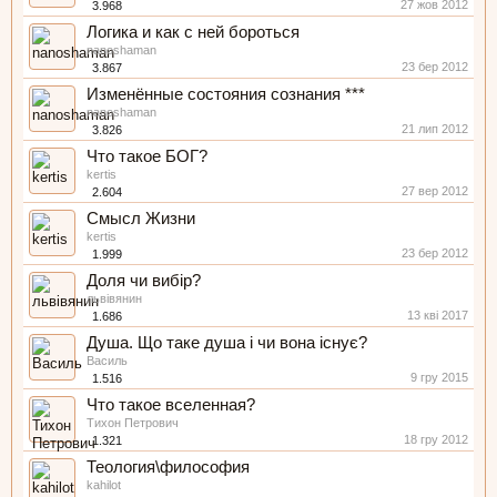
27 жов 2012
3.968
Логика и как с ней бороться
nanoshaman
23 бер 2012
3.867
Изменённые состояния сознания ***
nanoshaman
21 лип 2012
3.826
Что такое БОГ?
kertis
27 вер 2012
2.604
Смысл Жизни
kertis
23 бер 2012
1.999
Доля чи вибір?
львівянин
13 кві 2017
1.686
Душа. Що таке душа і чи вона існує?
Василь
9 гру 2015
1.516
Что такое вселенная?
Тихон Петрович
18 гру 2012
1.321
Теология\философия
kahilot