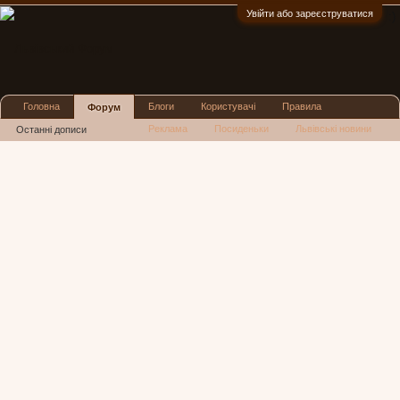
Увійти або зареєструватися
:)
Головна
Блоги
Користувачі
Правила
Форум
Реклама
Посиденьки
Львівські новини
Останні дописи