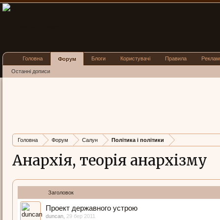
Головна
Блоги
Користувачі
Правила
Реклам
Форум
Останні дописи
Головна
Форум
Салун
Політика і політики
Анархія, теорія анархізму
Заголовок
Проект державного устрою
duncan
,
29 бер 2011