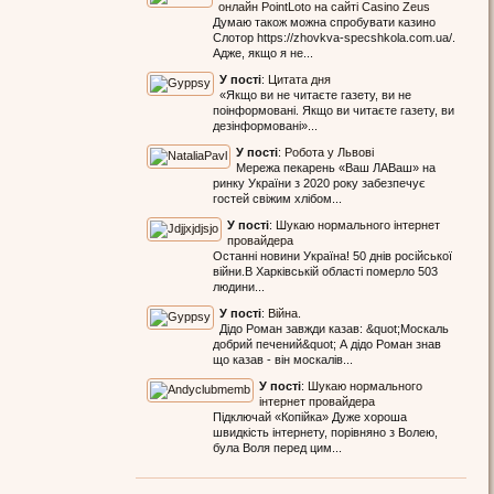
онлайн PointLoto на сайті Casino Zeus
Думаю також можна спробувати казино
Слотор https://zhovkva-specshkola.com.ua/.
Адже, якщо я не...
У пості
:
Цитата дня
«Якщо ви не читаєте газету, ви не
поінформовані. Якщо ви читаєте газету, ви
дезінформовані»...
У пості
:
Робота у Львові
Мережа пекарень «Ваш ЛАВаш» на
ринку України з 2020 року забезпечує
гостей свіжим хлібом...
У пості
:
Шукаю нормального інтернет
провайдера
Останні новини Україна! 50 днів російської
війни.В Харківській області померло 503
людини...
У пості
:
Війна.
Дідо Роман завжди казав: &quot;Москаль
добрий печений&quot; А дідо Роман знав
що казав - він москалів...
У пості
:
Шукаю нормального
інтернет провайдера
Підключай «Копійка» Дуже хороша
швидкість інтернету, порівняно з Волею,
була Воля перед цим...