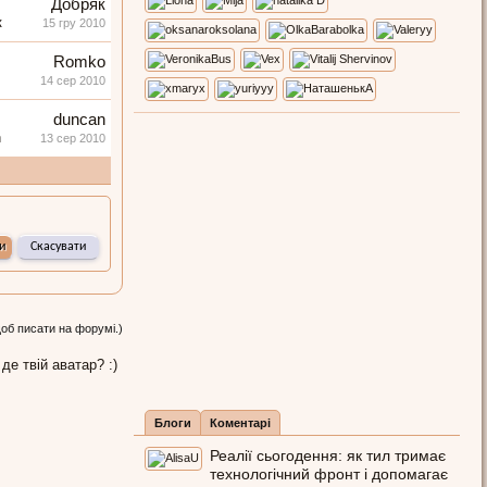
Добряк
15 гру 2010
Romko
14 сер 2010
duncan
13 сер 2010
щоб писати на форумі.)
 де твій аватар? :)
Блоги
Коментарі
Реалії сьогодення: як тил тримає
технологічний фронт і допомагає