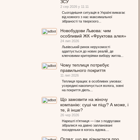
ЗСУ
2 сер 2026 у 11:11
Сьогоднішня ситуація в Україні вимагає
від кожного з нас максимальної
зібраності та тверезого...
Новобудови Львова: чим
особливий ЖК «Фруктова алея»
24 лип 2026
Львівський ринок нерухомості
адаптується до нових реалій, де
ключовими критеріями вибору житла...
Чому теплиця потребує
правильного покриття
11 лип 2026
Теплиця працює в особливих умовах:
усередині накопичується волога, зовні
на покриття діють...
Що замовити на жіночу
компанію: суші чи піцу? А може, і
те, й інше?
26 чер 2026
Нарешті п’ятниця — і ви з подругами
зібралися на давно заплановані
посиденьки в когось вдома....
Огляд: що ви дізнаєтеся про