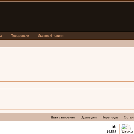
а
Посиденьки
Львівські новини
Дата створення
Відповідей
Переглядів
Остан
56
14.565