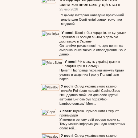
шини контіненталь у цій статті
25 чер 2026
У цьому матеріалі наведено практичний
аналіз шин Continental: характеристика
моделей,...
У пості
:
Шопінг без кордонів: як купувати
оригінальні бренди в США з прямою
доставкою в Україну
Останніми роками помітно зріс попит на
американське захисне спорядження. Воно
давно...
У пості
:
Чи можуть українці грати в
азартні ігри в Польщі?
Привіт! Насправді, українці можуть брати
участь в азартних іграх у Польщі, але
варто...
У пості
:
Огляд українського казино
онлайн PointLoto на сайті Casino Zeus
Нещодавно знайшов для себе крутий
автомат Биг бамбук https://big-
bamboo.com.ua/. Мені...
У пості
:
Шукаю нормального інтернет
провайдера
У кожного регіону свій ресурс новин є.
Тому можна інформацію щодо конкретних
областей...
У пості
:
Огляд українського казино