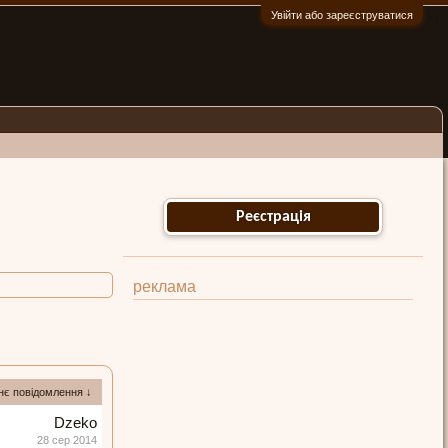
Увійти або зареєструватися
:)
Реєстрація
реклама
нє повідомлення ↓
Dzeko
28 сер 2014