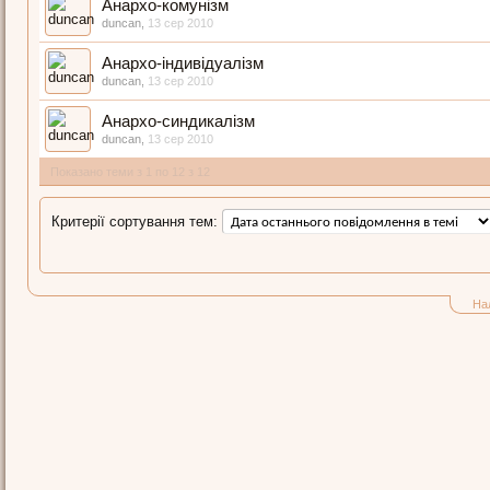
Анархо-комунізм
duncan
,
13 сер 2010
Анархо-індивідуалізм
duncan
,
13 сер 2010
Анархо-синдикалізм
duncan
,
13 сер 2010
Показано теми з 1 по 12 з 12
Критерії сортування тем:
На