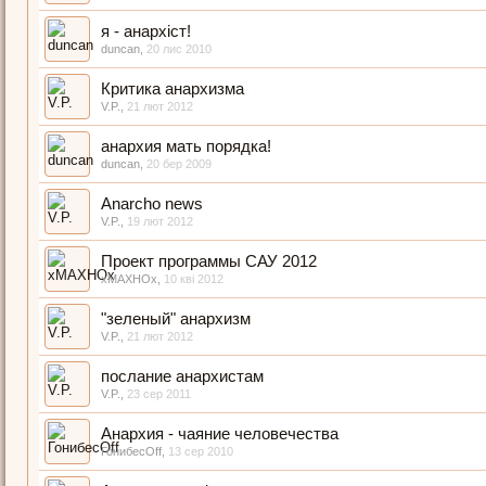
я - анархіст!
duncan
,
20 лис 2010
Критика анархизма
V.P.
,
21 лют 2012
анархия мать порядка!
duncan
,
20 бер 2009
Anarcho news
V.P.
,
19 лют 2012
Проект программы САУ 2012
xMAXHOx
,
10 кві 2012
"зеленый" анархизм
V.P.
,
21 лют 2012
послание анархистам
V.P.
,
23 сер 2011
Анархия - чаяние человечества
ГонибесOff
,
13 сер 2010