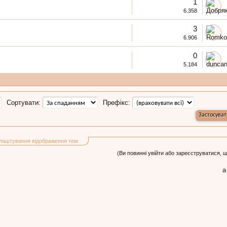
1
6.358
3
6.906
0
5.184
Сортувати:
Префікс:
лаштування відображення тем
(Ви повинні увійти або зареєструватися, 
а