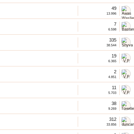
49
13.996
7
6.598
335
38.544
19
6.365
2
4.851
11
5.703
38
9.269
312
33.856