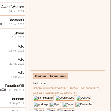
Awas Wasilev
14 лют 2014
BastardO
10 сер 2013
Shyva
15 січ 2013
V.P.
16 лип 2012
V.P.
27 тра 2012
V.P.
Онлайн
Іменинники
5 бер 2012
Lanktocha
ГонибесOff
Всього: 373 (користувачів: 1, гостей: 351, роботів: 21)
26 жов 2011
Сьогодні народилися 19 форумлян
duncan
30 бер 2011