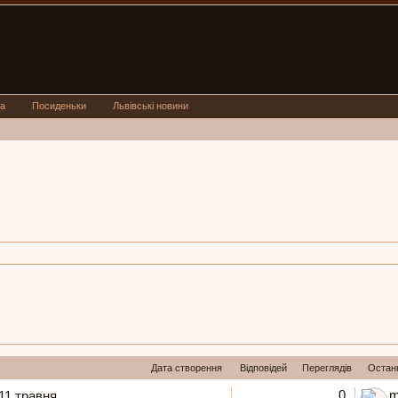
а
Посиденьки
Львівські новини
Дата створення
Відповідей
Переглядів
Остан
0
m
 11 травня