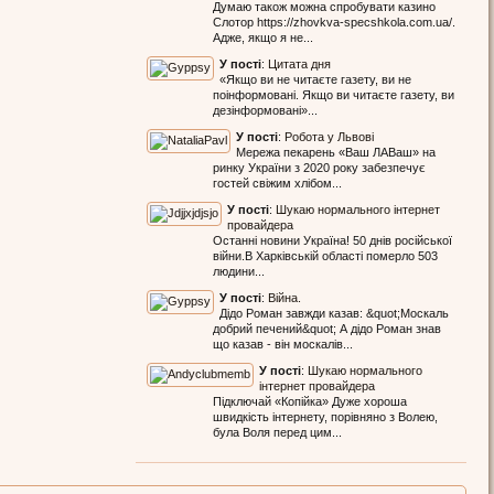
Думаю також можна спробувати казино
Слотор https://zhovkva-specshkola.com.ua/.
Адже, якщо я не...
У пості
:
Цитата дня
«Якщо ви не читаєте газету, ви не
поінформовані. Якщо ви читаєте газету, ви
дезінформовані»...
У пості
:
Робота у Львові
Мережа пекарень «Ваш ЛАВаш» на
ринку України з 2020 року забезпечує
гостей свіжим хлібом...
У пості
:
Шукаю нормального інтернет
провайдера
Останні новини Україна! 50 днів російської
війни.В Харківській області померло 503
людини...
У пості
:
Війна.
Дідо Роман завжди казав: &quot;Москаль
добрий печений&quot; А дідо Роман знав
що казав - він москалів...
У пості
:
Шукаю нормального
інтернет провайдера
Підключай «Копійка» Дуже хороша
швидкість інтернету, порівняно з Волею,
була Воля перед цим...