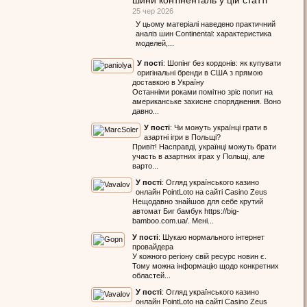
шини контіненталь у цій статті
25 чер 2026
У цьому матеріалі наведено практичний
аналіз шин Continental: характеристика
моделей,...
У пості
:
Шопінг без кордонів: як купувати
оригінальні бренди в США з прямою
доставкою в Україну
Останніми роками помітно зріс попит на
американське захисне спорядження. Воно
давно...
У пості
:
Чи можуть українці грати в
азартні ігри в Польщі?
Привіт! Насправді, українці можуть брати
участь в азартних іграх у Польщі, але
варто...
У пості
:
Огляд українського казино
онлайн PointLoto на сайті Casino Zeus
Нещодавно знайшов для себе крутий
автомат Биг бамбук https://big-
bamboo.com.ua/. Мені...
У пості
:
Шукаю нормального інтернет
провайдера
У кожного регіону свій ресурс новин є.
Тому можна інформацію щодо конкретних
областей...
У пості
:
Огляд українського казино
онлайн PointLoto на сайті Casino Zeus