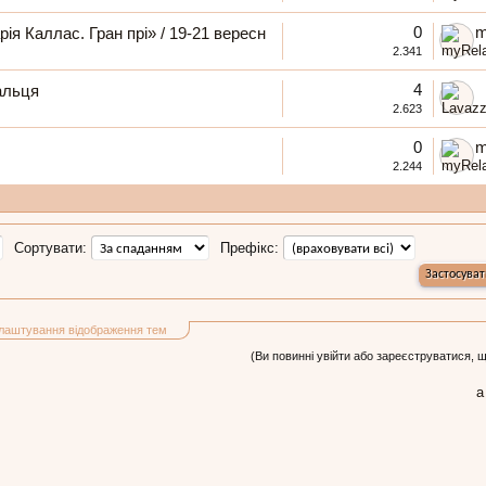
0
m
ія Каллас. Гран прі» / 19-21 вересн
2.341
4
альця
2.623
0
m
2.244
Сортувати:
Префікс:
лаштування відображення тем
(Ви повинні увійти або зареєструватися, 
а