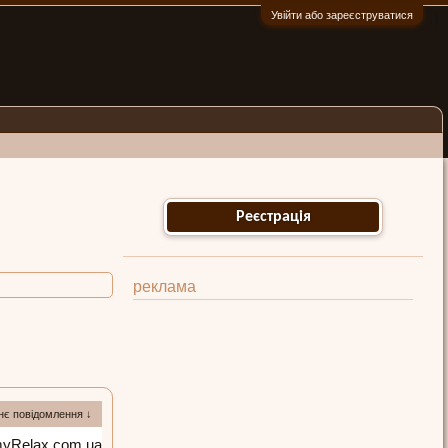
Увійти або зареєструватися
:)
Реєстрація
реклама
нє повідомлення ↓
yRelax.com.ua