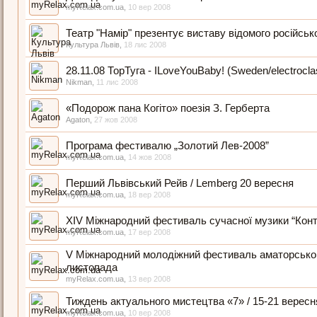
myRelax.com.ua
,
10 вер 2008
Театр "Намір" презентує виставу відомого російськ
Культура Львів
,
18 лис 2008
28.11.08 ТорТуга - ILoveYouBaby! (Sweden/electrocla
Nikman
,
11 лис 2008
«Подорож пана Когіто» поезія З. Герберта
Agaton
,
27 жов 2008
Програма фестивалю „Золотий Лев-2008”
myRelax.com.ua
,
14 жов 2008
Перший Львівський Рейв / Lemberg 20 вересня
myRelax.com.ua
,
18 вер 2008
XIV Міжнародний фестиваль сучасної музики “Контр
myRelax.com.ua
,
17 вер 2008
V Міжнародний молодіжний фестиваль аматорськог
листопада
myRelax.com.ua
,
13 вер 2008
Тиждень актуального мистецтва «7» / 15-21 вересн
myRelax.com.ua
,
10 вер 2008