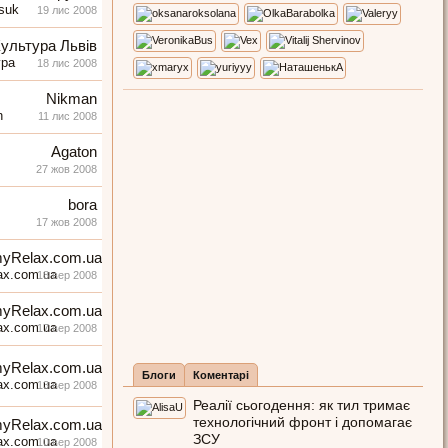
19 лис 2008
ультура Львів
18 лис 2008
Nikman
11 лис 2008
Agaton
27 жов 2008
bora
17 жов 2008
yRelax.com.ua
18 вер 2008
yRelax.com.ua
17 вер 2008
yRelax.com.ua
Блоги
Коментарі
13 вер 2008
Реалії сьогодення: як тил тримає
технологічний фронт і допомагає
yRelax.com.ua
ЗСУ
10 вер 2008