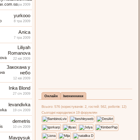
8 тра 2009
yurkooo
8 тра 2009
Аліса
7 тра 2009
Liliyah
Romanova
22 кві 2009
Закохана у
небо
12 кві 2009
Inka Blond
27 січ 2009
Онлайн
Іменинники
levandivka
Всього: 576 (користувачів: 2, гостей: 562, роботів: 12)
19 січ 2009
Сьогодні народилися 19 форумлян
demetris
10 січ 2009
Mavpysuk