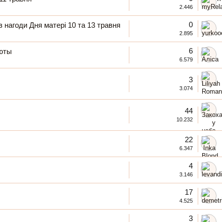
2.446
0
 нагоди Дня матері 10 та 13 травня
2.895
6
юты
6.579
3
3.074
44
10.232
22
6.347
4
3.146
17
4.525
3