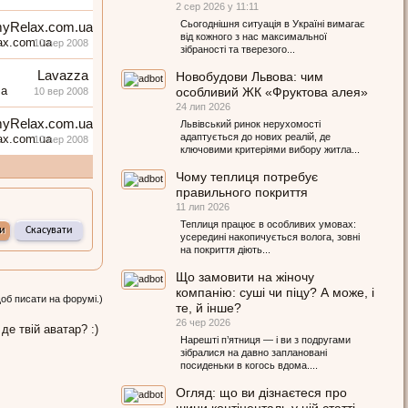
2 сер 2026 у 11:11
Сьогоднішня ситуація в Україні вимагає
yRelax.com.ua
від кожного з нас максимальної
10 вер 2008
зібраності та тверезого...
Lavazza
Новобудови Львова: чим
особливий ЖК «Фруктова алея»
10 вер 2008
24 лип 2026
yRelax.com.ua
Львівський ринок нерухомості
адаптується до нових реалій, де
10 вер 2008
ключовими критеріями вибору житла...
Чому теплиця потребує
правильного покриття
11 лип 2026
Теплиця працює в особливих умовах:
усередині накопичується волога, зовні
на покриття діють...
Що замовити на жіночу
компанію: суші чи піцу? А може, і
щоб писати на форумі.)
те, й інше?
26 чер 2026
 де твій аватар? :)
Нарешті п’ятниця — і ви з подругами
зібралися на давно заплановані
посиденьки в когось вдома....
Огляд: що ви дізнаєтеся про