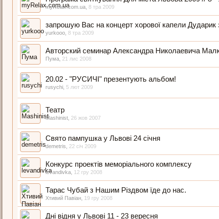
myRelax.com.ua
,
8 тра 2009
запрошую Вас на концерт хорової капели Дударик з
yurkooo
,
8 тра 2009
Авторский семинар Александра Николаевича Мал
Пума
,
21 лис 2008
20.02 - "РУСИЧІ" презентують альбом!
rusychi
,
5 лют 2009
Театр
Mashinist
,
26 жов 2007
Свято пампушка у Львові 24 січня
demetris
,
22 січ 2009
Конкурс проектів меморіального комплексу
levandivka
,
12 гру 2008
Тарас Чубай з Нашим Різдвом їде до нас.
Хтивий Павіан
,
19 гру 2008
Дні відня у Львові 11 - 23 вересня