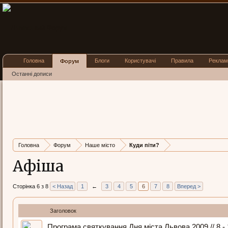
Головна
Блоги
Користувачі
Правила
Реклам
Форум
Останні дописи
Головна
Форум
Наше місто
Куди піти?
Афіша
Сторінка 6 з 8
< Назад
1
←
3
4
5
6
7
8
Вперед >
Заголовок
Програма святкування Дня міста Львова 2009 // 8 -