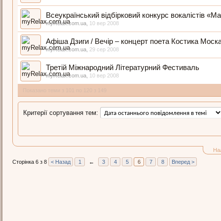
Всеукраїнський відбірковий конкурс вокалістів «Мар
myRelax.com.ua
,
10 вер 2008
Афіша Дзиги / Вечір – концерт поета Костика Моск
myRelax.com.ua
,
29 сер 2008
Третій Міжнародний Літературний Фестиваль
myRelax.com.ua
,
10 вер 2008
Показано теми з 101 по 120 з 149
Критерії сортування тем:
На
Сторінка 6 з 8
< Назад
1
←
3
4
5
6
7
8
Вперед >