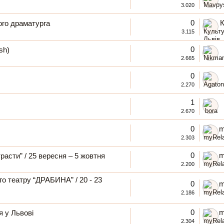
3.020
0
К
ого драматурга
3.115
0
sh)
2.665
0
2.270
1
2.670
0
m
2.303
0
m
асти” / 25 вересня – 5 жовтня
2.200
о театру “ДРАБИНА” / 20 - 23
0
m
2.186
0
m
я у Львові
2.304