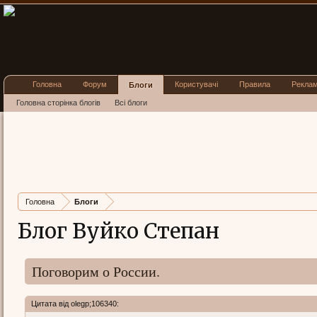
Головна
Форум
Користувачі
Правила
Рекла
Блоги
Головна сторінка блогів
Всі блоги
Головна
Блоги
Блог Вуйко Степан
Поговорим о России.
Цитата від olegp;106340: