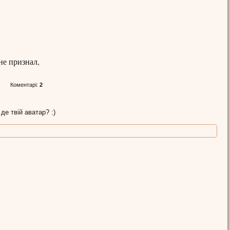
не признал,
Коментарі:
2
 де твій аватар? :)