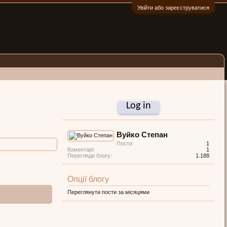
Увійти або зареєструватися
:)
Log in
Вуйко Степан
Пости:
1
Коментарі:
1
Перегляди блогу:
1.188
Опції блогу
Переглянути пости за місяцями