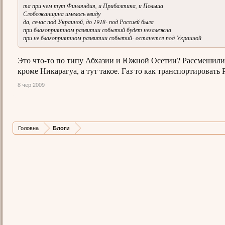
та при чем тут Финляндия, и Прибалтика, и Польша
Слобожанщина имелось ввиду
да, сечас под Украиной, до 1918- под Россией была
при благоприятном развитии событий будет незалежна
при не благоприятном развитии событий- останется под Украиной
Это что-то по типу Абхазии и Южной Осетии? Рассмешили е
кроме Никарагуа, а тут такое. Газ то как транспортировать 
8 чер 2009
Головна
Блоги