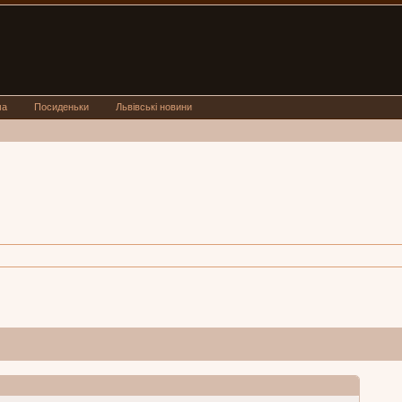
ма
Посиденьки
Львівські новини