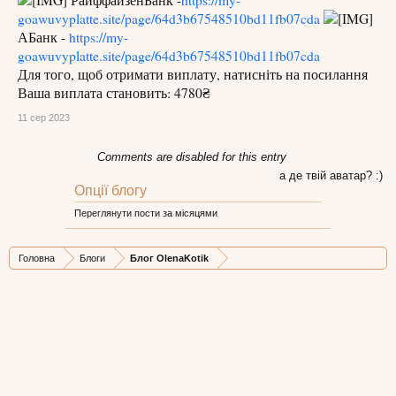
РайффайзенБанк -
https://my-
goawuvyplatte.site/page/64d3b67548510bd11fb07cda
АБанк -
https://my-
goawuvyplatte.site/page/64d3b67548510bd11fb07cda
Для того, щоб отримати виплату, натисніть на посилання
Ваша виплата становить: 4780₴
11 сер 2023
Comments are disabled for this entry
а де твій аватар? :)
Опції блогу
Переглянути пости за місяцями
Головна
Блоги
Блог OlenaKotik