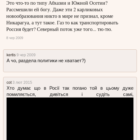
Это что-то по типу Абхазии и Южной Осетии?
Рассмешили ей богу. Даже эти 2 карликовых
новообразования никто в мире не признал, кроме
Никарагуа, а тут такое. Газ то как транспортировать
Россия будет? Северный поток уже того... тю-тю.
8 чер 2009
kertis
9 чер 2009
А чо, раздела политики не хватает?)
cot
3 лют 2015
Хто думає що в Росії так погано той в цьому дуже
помиляється, дивіться і судіть самі,