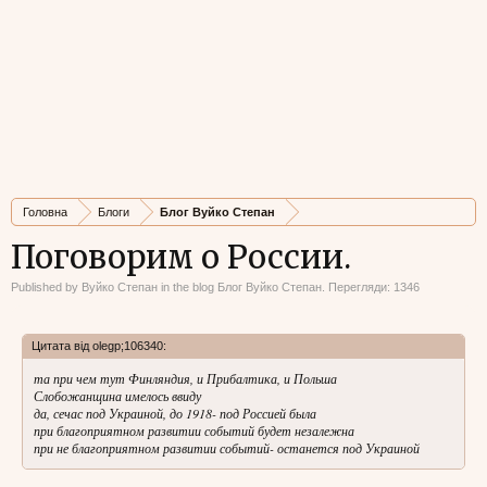
Головна
Блоги
Блог Вуйко Степан
Поговорим о России.
Published by
Вуйко Степан
in the blog
Блог Вуйко Степан
. Перегляди: 1346
Цитата від olegp;106340:
та при чем тут Финляндия, и Прибалтика, и Польша
Слобожанщина имелось ввиду
да, сечас под Украиной, до 1918- под Россией была
при благоприятном развитии событий будет незалежна
при не благоприятном развитии событий- останется под Украиной