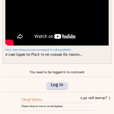
View: https://www.youtube.com/watch?v=LjBsqqQBd6Q
я сам їздив по Росії то не сказав би такого...
You need to be logged in to comment
Log in
а де твій аватар? :)
Опції блогу
Переглянути пости за місяцями