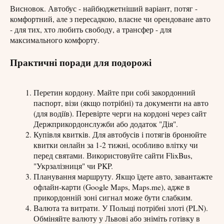
Висновок. Автобус - найбюджетніший варіант, потяг -
комфортний, але з пересадкою, власне чи орендоване авто
- для тих, хто любить свободу, а трансфер - для
максимального комфорту.
Практичні поради для подорожі
Перетин кордону. Майте при собі закордонний
паспорт, візи (якщо потрібні) та документи на авто
(для водіїв). Перевірте черги на кордоні через сайт
Держприкордонслужби або додаток "Дія".
Купівля квитків. Для автобусів і потягів бронюйте
квитки онлайн за 1-2 тижні, особливо влітку чи
перед святами. Використовуйте сайти FlixBus,
"Укрзалізниця" чи PKP.
Планування маршруту. Якщо їдете авто, завантажте
офлайн-карти (Google Maps, Maps.me), адже в
прикордонній зоні сигнал може бути слабким.
Валюта та витрати. У Польщі потрібні злоті (PLN).
Обміняйте валюту у Львові або зніміть готівку в