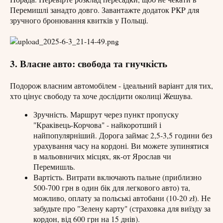
Перемишлі занадто довго. Завантажте додаток PKP для
зручного бронювання квитків у Польщі.
3. Власне авто: свобода та гнучкість
Подорож власним автомобілем - ідеальний варіант для тих,
хто цінує свободу та хоче дослідити околиці Жешува.
Зручність. Маршрут через пункт пропуску
"Краківець-Корчова" - найкоротший і
найпопулярніший. Дорога займає 2,5-3,5 години без
урахування часу на кордоні. Ви можете зупинятися
в мальовничих місцях, як-от Ярослав чи
Перемишль.
Вартість. Витрати включають пальне (приблизно
500-700 грн в один бік для легкового авто) та,
можливо, оплату за польські автобани (10-20 zł). Не
забудьте про "Зелену карту" (страховка для виїзду за
кордон, від 600 грн на 15 днів).