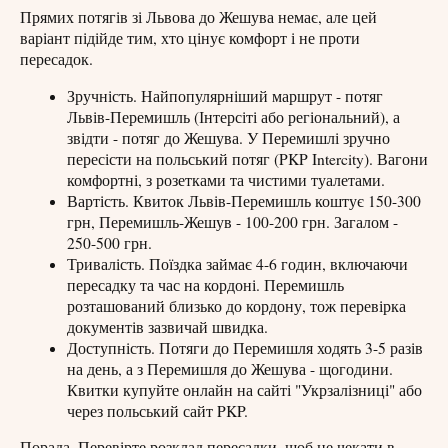
Прямих потягів зі Львова до Жешува немає, але цей
варіант підійде тим, хто цінує комфорт і не проти
пересадок.
Зручність. Найпопулярніший маршрут - потяг
Львів-Перемишль (Інтерсіті або регіональний), а
звідти - потяг до Жешува. У Перемишлі зручно
пересісти на польський потяг (PKP Intercity). Вагони
комфортні, з розетками та чистими туалетами.
Вартість. Квиток Львів-Перемишль коштує 150-300
грн, Перемишль-Жешув - 100-200 грн. Загалом -
250-500 грн.
Тривалість. Поїздка займає 4-6 годин, включаючи
пересадку та час на кордоні. Перемишль
розташований близько до кордону, тож перевірка
документів зазвичай швидка.
Доступність. Потяги до Перемишля ходять 3-5 разів
на день, а з Перемишля до Жешува - щогодини.
Квитки купуйте онлайн на сайті "Укрзалізниці" або
через польський сайт PKP.
Порада. Перевірте розклад пересадки, щоб не чекати в