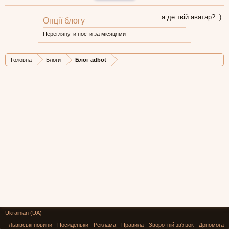
а де твій аватар? :)
Опції блогу
Переглянути пости за місяцями
Головна
Блоги
Блог adbot
Ukrainian (UA)
Львівські новини
Посиденьки
Реклама
Правила
Зворотній зв'язок
Допомога