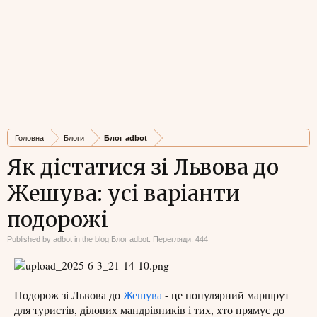
Головна
Блоги
Блог adbot
Як дістатися зі Львова до
Жешува: усі варіанти
подорожі
Published by
adbot
in the blog
Блог adbot
. Перегляди: 444
Подорож зі Львова до
Жешува
- це популярний маршрут
для туристів, ділових мандрівників і тих, хто прямує до