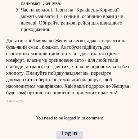
банкоматі Жешува.
Час на кордоні. Черги на "Краківець-Корчова"
можуть займати 1-3 години, особливо вранці чи
ввечері. Обирайте ранкові рейси для швидшого
проходження.
Дістатися зі Львова до Жешува легко, адже є варіанти на
будь-який смак і бюджет. Автобуси підійдуть для
економних мандрівників, потяги - для тих, хто цінує
комфорт, власне чи орендоване авто - для любителів
свободи, а трансфер - для тих, хто хоче подорожувати без
клопоту. Плануйте поїздку заздалегідь, перевірте
документи та оберіть оптимальний маршрут, щоб
насолодитися мандрівкою. Хай ваша подорож до Жешува
буде комфортною та сповненою приємних вражень!
3 чер 2025
You need to be logged in to comment
Log in