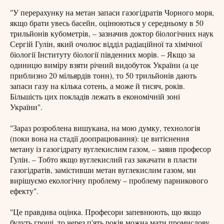
"У перерахунку на метан запаси газогідратів Чорного моря,
якщо брати увесь басейн, оцінюються у середньому в 50
трильйонів кубометрів, – зазначив доктор біологічних наук
Сергій Гулін, який очолює відділ радіаційної та хімічної
біології Інституту біології південних морів. – Якщо за
одиницю виміру взяти річний видобуток України (а це
приблизно 20 мільярдів тонн), то 50 трильйонів дають
запаси газу на кілька сотень, а може й тисяч, років.
Більшість цих покладів лежать в економічній зоні
України".
"Зараз розроблена вишукана, на мою думку, технологія
(поки вона на стадії доопрацювання): це витіснення
метану із газогідрату вуглекислим газом, – заяив професор
Гулін. – Тобто якщо вуглекислий газ закачати в пласти
газогідратів, замістивши метан вуглекислим газом, ми
вирішуємо екологічну проблему – проблему парникового
ефекту".
"Це правдива оцінка. Професори запевнюють, що якщо
будуть гроші, то через п'ять років можна мати промислову