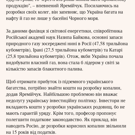
продукцію", – впевнений Яремійчук. Посилаючись на
розробки своїх колег, він запевняє, що Україна багата на
нафту й газ не лише у басейні Чорного моря.
За даними фахівця зі світової енергетики, співробітника
Російської академії наук Назипа Байкова, основні запаси
природного газу зосереджені нині в Росії (47,58 трильйона
кубометрів), Ірані (27,5 трильйона кубометрів) та Катарі
(25,8 трильйона кубометрів). Отож, якби Україна почала
видобувати власний газ, вона стала б лідером у світі за
кількістю запасів блакитного палива.
Щоб отримати прибуток із підземного українського
багатства, потрібно знайти кошти на розробку копалин,
додав Яремійчук. Найбільшою проблемою він вважає
недолугу українську інвестиційну політику. Інвестори не
вкладають кошти у розробки українських родовищ, бо не
мають гарантій уряду. Крім того, професор пропонує
полегшити податкове законодавство. Як приклад, він
наводить Росію, де розробки корисних копалин звільнили
на 15 років від податків.