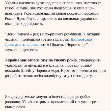
Україна насичена вуглеводневою сировиною, нафтою та
газом, більше, ніж Російська Федерація, заявив віце-
президент Української нафтогазової академії, професор
Роман Яремійчук, спираючись на висновки українсько-
німецьких досліджень.
"Вони (запаси – ред.) є по-різному розміщені. У західній
частині – приблизно третина їх, потім
Дніпровсько-
Донецька западина
, потім Південь і Чорне море", –
зауважив професор.
Україна має запаси газу на тисячу років
, стверджують
українські та німецькі науковці, які провели оцінку
покладів басейну Чорного моря. Крім того, вченим вдалося
розробити технологію видобутку газу з газогідрату.
Якщо уряд зможе залучити інвесторів до розробок
родовищ, Україна отримає промисловий газ уже через
кілька років.