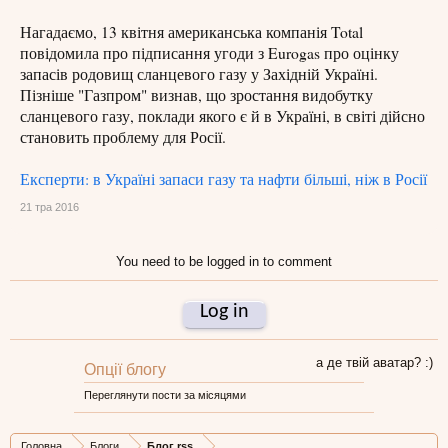
Нагадаємо, 13 квітня американська компанія Total
повідомила про підписання угоди з Eurogas про оцінку
запасів родовищ сланцевого газу у Західній Україні.
Пізніше "Газпром" визнав, що зростання видобутку
сланцевого газу, поклади якого є й в Україні, в світі дійсно
становить проблему для Росії.
Експерти: в Україні запаси газу та нафти більші, ніж в Росії
21 тра 2016
You need to be logged in to comment
Log in
а де твій аватар? :)
Опції блогу
Переглянути пости за місяцями
Головна
Блоги
Блог rss