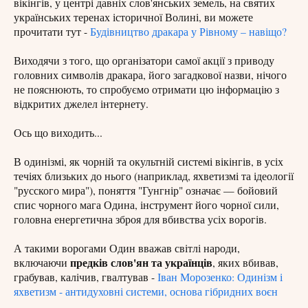
вікінгів, у центрі давніх слов'янських земель, на святих
українських теренах історичної Волині, ви можете
прочитати тут -
Будівництво дракара у Рівному – навіщо?
Виходячи з того, що організатори самої акції з приводу
головних символів дракара, його загадкової назви, нічого
не пояснюють, то спробуємо отримати цю інформацію з
відкритих джелел інтернету.
Ось що виходить...
В одинізмі, як чорній та окультній системі вікінгів, в усіх
течіях близьких до нього (наприклад, яхветизмі та ідеології
"русского мира"), поняття "Гунгнір" означає — бойовий
спис чорного мага Одина, інструмент його чорної сили,
головна енергетична зброя для вбивства усіх ворогів.
А такими ворогами Один вважав світлі народи,
предків слов'ян та українців
включаючи
, яких вбивав,
грабував, калічив, гвалтував -
Іван Морозенко: Одинізм і
яхветизм - антидуховні системи, основа гібридних воєн