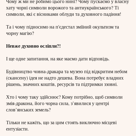
Чому ж ми не робимо цього нині? Чому пускаємо у власну
хату чорні символи ворожого та антиукраїнського? Ті
символи, які є вісниками облуди та духовного падіння!
Та і чому підносимо на п'єдестал зміїний окультизм та
чорну магію?
Невже духовно осліпли?!
І ще одне запитання, на яке маємо дати відповідь.
Будівництво човна-дракара та музею під відкритим небом
(скансену) ідея не надто дешева. Вона потребує владних
рішень, значних коштів, ресурсів та підтримки ззовні.
Хто і чому таку здійснює? Кому потрібно, щоб символи
змія-дракона, його чорна сила, з’явилися у центрі
слов’янських земель?
Тільки не кажіть, що за цим стоять виключно місцеві
ентузіасти.