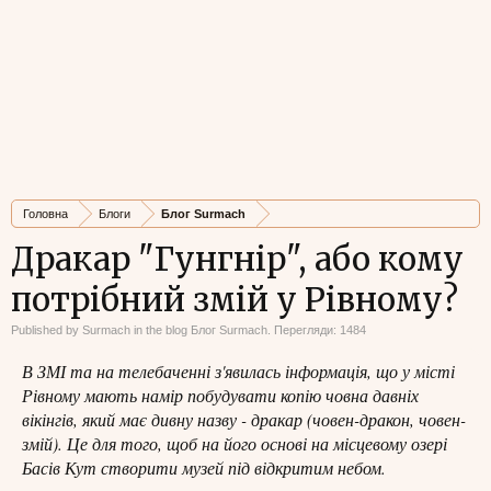
Головна
Блоги
Блог Surmach
Дракар "Гунгнір", або кому
потрібний змій у Рівному?
Published by
Surmach
in the blog
Блог Surmach
. Перегляди: 1484
В ЗМІ та на телебаченні з'явилась інформація, що у місті
Рівному мають намір побудувати копію човна давніх
вікінгів, який має дивну назву - дракар (човен-дракон, човен-
змій). Це для того, щоб на його основі на місцевому озері
Басів Кут створити музей під відкритим небом.