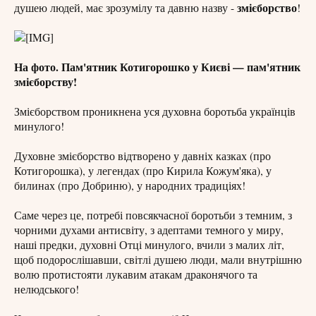
змієборство
душею людей, має зрозумілу та давню назву -
!
На фото. Пам'ятник Котигорошко у Києві — пам'ятник
змієборству!
Змієборством проникнена уся духовна боротьба українців
минулого!
Духовне змієборство відтворено у давніх казках (про
Котигорошка), у легендах (про Кирила Кожум'яка), у
билинах (про Добриню), у народних традиціях!
Саме через це, потребі повсякчасної боротьби з темним, з
чорними духами антисвіту, з адептами темного у миру,
наші предки, духовні Отці минулого, вчили з малих літ,
щоб подорослішавши, світлі душею люди, мали внутрішню
волю протистояти лукавим атакам драконячого та
нелюдського!