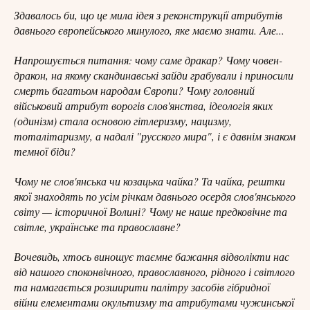
Здавалось би, що це мила ідея з реконструкції атрибутів
давнього європейського минулого, яке маємо знати. Але...
Напрошується питання: чому саме дракар? Чому човен-
дракон, на якому скандинавські зайди грабували і приносили
смерть багатьом народам Європи? Чому головний
військовий атрибут ворогів слов'янства, ідеологія яких
(одинізм) стала основою гітлеризму, нацизму,
тоталітаризму, а надалі "русского мира", і є давнім знаком
темної біди?
Чому не слов'янська чи козацька чайка? Та чайка, рештки
якої знаходять по усім річкам давнього осердя слов'янського
світу — історичної Волині? Чому не наше предковічне та
світле, українське та православне?
Вочевидь, хтось виношує таємне бажання відволікти нас
від нашого споконвічного, православного, рідного і світлого
та намагається розширити палітру засобів гібридної
війни елементами окультизму та атрибутами чужинської