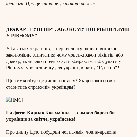
ідеології. Про це та інше у статті нижче...
ДРАКАР "ГУНГНІР", АБО КОМУ ПОТРІБНИЙ ЗМІЙ
У РІВНОМУ?
У багатьох українців, в першу чергу рівнян, виникає
закономірне запитання: чому човен-дракон вікінгів, або
дракар, який завзяті ентузіасти збираються збудувати у
Рівному, має незвичну для українців назву "Гунгнір"?
Що символізує це дивне поняття? Як до такої назви
ставитись справжнім українцям?
На фото: Кирило Кожум'яка — символ боротьби
українців за світле, українське!
Про дивну ідею побудови човна-змія, човна-дракона