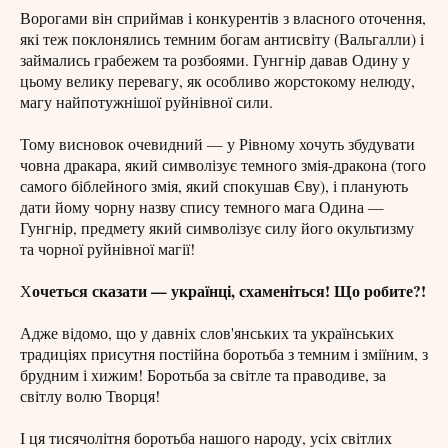
Ворогами він сприймав і конкурентів з власного оточення,
які теж поклонялись темним богам антисвіту (Вальгалли) і
займались грабежем та розбоями. Гунгнір давав Одину у
цьому велику перевагу, як особливо жорстокому нелюду,
магу найпотужнішої руйнівної сили.
Тому висновок очевидний — у Рівному хочуть збудувати
човна дракара, який символізує темного змія-дракона (того
самого біблейного змія, який спокушав Єву), і планують
дати йому чорну назву спису темного мага Одина —
Гунгнір, предмету який символізує силу його окультизму
та чорної руйнівної магії!
очеться сказати — українці, схаменіться! Що робите?!
Х
Адже відомо, що у давніх слов'янських та українських
традиціях присутня постійна боротьба з темним і зміїним, з
брудним і хижим! Боротьба за світле та праводиве, за
світлу волю Творця!
І ця тисячолітня боротьба нашого народу, усіх світлих