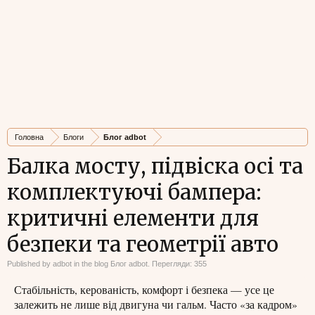
Головна
Блоги
Блог adbot
Балка мосту, підвіска осі та
комплектуючі бампера:
критичні елементи для
безпеки та геометрії авто
Published by
adbot
in the blog
Блог adbot
. Перегляди: 355
Стабільність, керованість, комфорт і безпека — усе це
залежить не лише від двигуна чи гальм. Часто «за кадром»