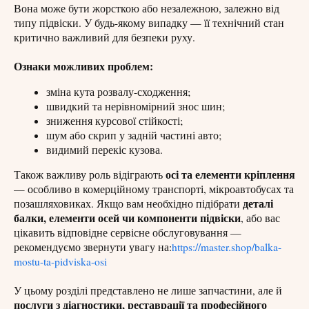
Вона може бути жорсткою або незалежною, залежно від
типу підвіски. У будь-якому випадку — її технічний стан
критично важливий для безпеки руху.
Ознаки можливих проблем:
зміна кута розвалу-сходження;
швидкий та нерівномірний знос шин;
зниження курсової стійкості;
шум або скрип у задній частині авто;
видимий перекіс кузова.
осі та елементи кріплення
Також важливу роль відіграють
— особливо в комерційному транспорті, мікроавтобусах та
деталі
позашляховиках. Якщо вам необхідно підібрати
балки, елементи осей чи компоненти підвіски
, або вас
цікавить відповідне сервісне обслуговування —
рекомендуємо звернути увагу на:
https://master.shop/balka-
mostu-ta-pidviska-osi
У цьому розділі представлено не лише запчастини, але й
послуги з діагностики, реставрації та професійного