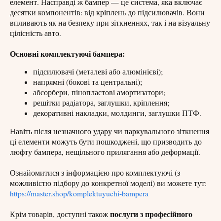
елемент. Насправді ж бампер — це система, яка включає
десятки компонентів: від кріплень до підсилювачів. Вони
впливають як на безпеку при зіткненнях, так і на візуальну
цілісність авто.
Основні комплектуючі бампера:
підсилювачі (металеві або алюмінієві);
напрямні (бокові та центральні);
абсорбери, пінопластові амортизатори;
решітки радіатора, заглушки, кріплення;
декоративні накладки, молдинги, заглушки ПТФ.
Навіть після незначного удару чи паркувального зіткнення
ці елементи можуть бути пошкоджені, що призводить до
люфту бампера, нещільного прилягання або деформації.
Ознайомитися з інформацією про комплектуючі (з
можливістю підбору до конкретної моделі) ви можете тут:
https://master.shop/komplektuyuchi-bampera
послуги з професійного
Крім товарів, доступні також