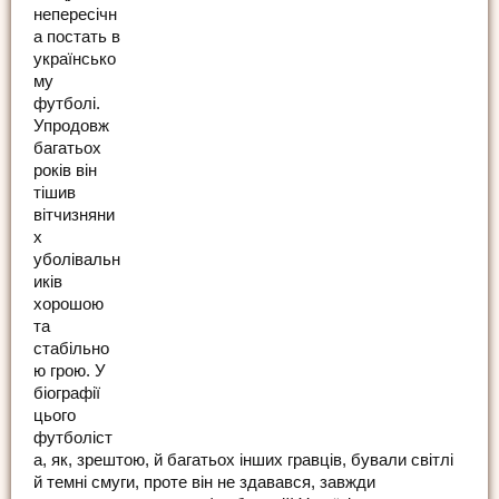
непересічн
а постать в
українсько
му
футболі.
Упродовж
багатьох
років він
тішив
вітчизняни
х
уболівальн
иків
хорошою
та
стабільно
ю грою. У
біографії
цього
футболіст
а, як, зрештою, й багатьох інших гравців, бували світлі
й темні смуги, проте він не здавався, завжди