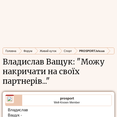
Головна
Форум
Живий куток
Спорт
PROSPORT.lviv.ua
Владислав Ващук: "Можу
накричати на своїх
партнерів..."
prosport
Well-Known Member
Владислав
Ващук -