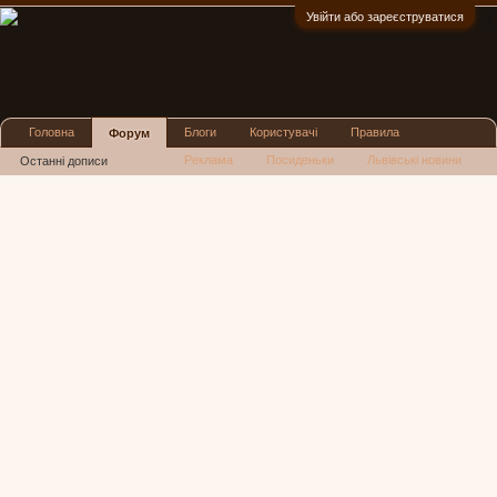
Увійти або зареєструватися
:)
Головна
Блоги
Користувачі
Правила
Форум
Реклама
Посиденьки
Львівські новини
Останні дописи