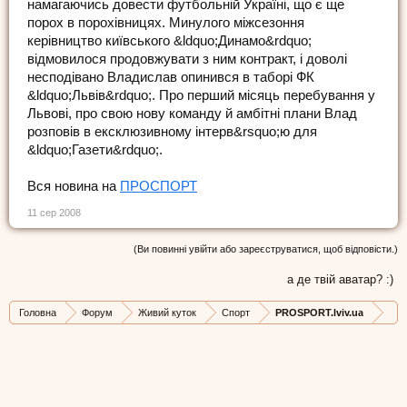
намагаючись довести футбольній Україні, що є ще
порох в порохівницях. Минулого міжсезоння
керівництво київського &ldquo;Динамо&rdquo;
відмовилося продовжувати з ним контракт, і доволі
несподівано Владислав опинився в таборі ФК
&ldquo;Львів&rdquo;. Про перший місяць перебування у
Львові, про свою нову команду й амбітні плани Влад
розповів в ексклюзивному інтерв&rsquo;ю для
&ldquo;Газети&rdquo;.
Вся новина на
ПРОСПОРТ
11 сер 2008
(Ви повинні увійти або зареєструватися, щоб відповісти.)
а де твій аватар? :)
Головна
Форум
Живий куток
Спорт
PROSPORT.lviv.ua