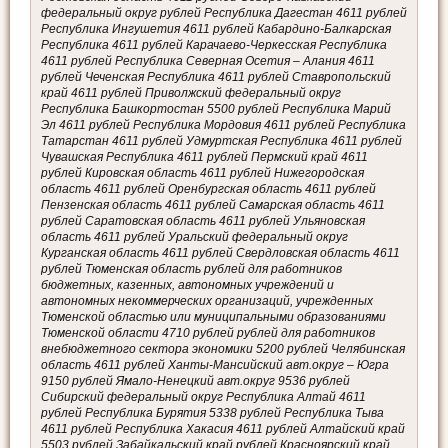
федеральный округ рублей Республика Дагестан 4611 рублей
Республика Ингушетия 4611 рублей Кабардино-Балкарская
Республика 4611 рублей Карачаево-Черкесская Республика
4611 рублей Республика Северная Осетия – Алания 4611
рублей Чеченская Республика 4611 рублей Ставропольский
край 4611 рублей Приволжский федеральный округ
Республика Башкортостан 5500 рублей Республика Марий
Эл 4611 рублей Республика Мордовия 4611 рублей Республика
Татарстан 4611 рублей Удмуртская Республика 4611 рублей
Чувашская Республика 4611 рублей Пермский край 4611
рублей Кировская область 4611 рублей Нижегородская
область 4611 рублей Оренбургская область 4611 рублей
Пензенская область 4611 рублей Самарская область 4611
рублей Саратовская область 4611 рублей Ульяновская
область 4611 рублей Уральский федеральный округ
Курганская область 4611 рублей Свердловская область 4611
рублей Тюменская область рублей для работников
бюджетных, казенных, автономных учреждений и
автономных некоммерческих организаций, учрежденных
Тюменской областью или муниципальными образованиями
Тюменской области 4710 рублей рублей для работников
внебюджетного сектора экономики 5200 рублей Челябинская
область 4611 рублей Ханты-Мансийский авт.округ – Югра
9150 рублей Ямало-Ненецкий авт.округ 9536 рублей
Сибирский федеральный округ Республика Алтай 4611
рублей Республика Бурятия 5338 рублей Республика Тыва
4611 рублей Республика Хакасия 4611 рублей Алтайский край
5503 рублей Забайкальский край рублей Красноярский край