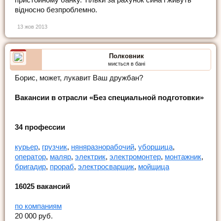
пристойному банку. Тільки за рахунок сина і живуть
відносно безпроблемно.
13 жов 2013
Полковник
миється в бані
Борис, может, лукавит Ваш дружбан?
Вакансии в отрасли «Без специальной подготовки»
34 профессии
курьер
,
грузчик
,
няня
разнорабочий
,
уборщица
,
оператор
,
маляр
,
электрик
,
электромонтер
,
монтажник
,
бригадир
,
прораб
,
электросварщик
,
мойщица
16025 вакансий
по компаниям
20 000 руб.