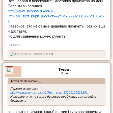
Вот, набрал в поисковике - доставка продуктов на дом.
Первым вывалился
http://www.utkonos.ru/cat/1/?
utm_so...text_kupit_producty&yclid=565923316512911326
1
Наверное, это не самые дешевые продукты, раз их ещё
и доставят.
Но для сравнения можно глянуть.
13 жов 2013
Подобається x
2
Forpost
Стоїк
Цитата від Полковник:
↑
Первым вывалился
http://www.utkonos.ru/cat/1/?utm_sou...33165129113261
Наверное, это не самые дешевые продукты, раз их ещё и
доставят.
ось в пяти хвилинах ходьби я жив і купував продукти