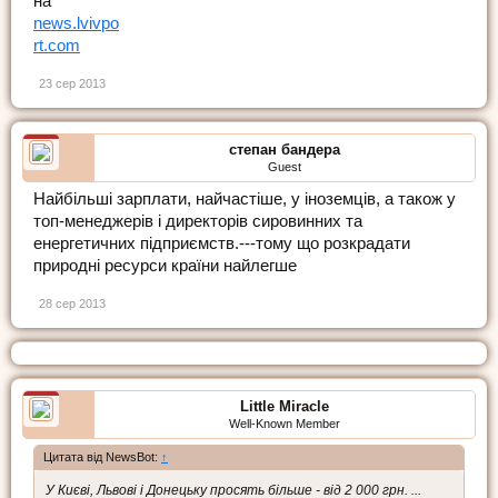
на
news.lvivpo
rt.com
23 сер 2013
степан бандера
Guest
Найбільші зарплати, найчастіше, у іноземців, а також у
топ-менеджерів і директорів сировинних та
енергетичних підприємств.---тому що розкрадати
природні ресурси країни найлегше
28 сер 2013
Little Miracle
Well-Known Member
Цитата від NewsBot:
↑
У Києві, Львові і Донецьку просять більше - від 2 000 грн. ...