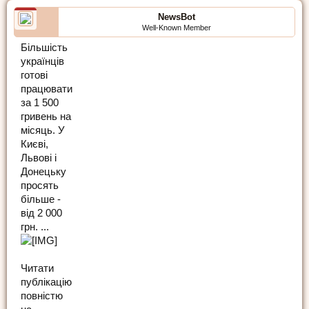
NewsBot
Well-Known Member
Більшість
українців
готові
працювати
за 1 500
гривень на
місяць. У
Києві,
Львові і
Донецьку
просять
більше -
від 2 000
грн. ...
Читати
публікацію
повністю