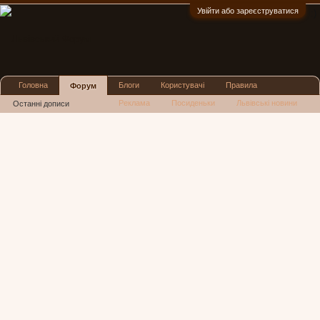
Увійти або зареєструватися
:)
Головна
Блоги
Користувачі
Правила
Форум
Реклама
Посиденьки
Львівські новини
Останні дописи