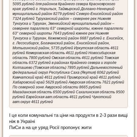
5095 рублей для районов Крайнего севера Красноярского
края: рублей г. Норильск, Таймырский Долгано-Ненецкий
муниципальный район 8279 рублей Северо-Енисейский район
7324 рублей Туруханский район – севернее рек Нижняя
Тунгуска и Турухан, Эвенкийский муниципальный район –
севернее параллели 63° северной широты, южнее параллели
63° северной широты 7643 рублей южнее рек Нижняя
Тунгуска и Турухан, Кежемской район 6687 рублей г. Енисейск,
г. Лесосибирск, Богачанский район, Енисейский район,
Мотыгинский район, 5735 рублей Иркутская область 4611
рублей Кемеровская область 4611 рублей Новосибирская
область 7800 рублей Омская область 4611 рублей Томская
область 6372 рублей в районах Крайнего севера и городе
Колпашево (Томская область) 7895 рублей Дальневосточный
федеральный округ Республика Саха (Якутия) 6062 рублей
Камчатский край 4611 рублей Приморский край 4611 рублей
Хабаровский край 5629 рублей Амурская область 7621 рублей
По северной зоне Амурской области 8665 рублей
Магаданская область 6500 рублей Сахалинская область 9500
рублей Еврейская авт.область 4611 рублей Чукотский
авт.округ 4611 рублей
І це коли комунальні та ціни на продукти в 2-3 рази вищі
ніж в Україні
ПиСи а на це уряд Росії пропонує жити