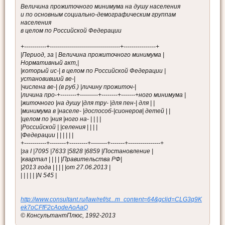
Величина прожиточного минимума на душу населения
и по основным социально-демографическим группам
населения
в целом по Российской Федерации
+-----------+-----------------------------------+----------------+
|Период, за | Величина прожиточного минимума |
Нормативный акт,|
|который ис-| в целом по Российской Федерации |
установивший ве-|
|числена ве-| (в руб.) |личину прожиточ-|
|личина про-+--------+---------+--------+-------+ного минимума |
|житочного |на душу |для тру- |для пен-| для | |
|минимума в |населе- |доспособ-|сионеров| детей | |
|целом по |ния |ного на- | | | |
|Российской | |селения | | | |
|Федерации | | | | | |
+-----------+--------+---------+--------+-------+----------------+
|за I |7095 |7633 |5828 |6859 |Постановление |
|квартал | | | | |Правительства РФ|
|2013 года | | | | |от 27.06.2013 |
| | | | | |N 545 |
http://www.consultant.ru/law/ref/st...m_content=64&gclid=CLG3q9K
ek7oCFfF2cAodeAoAaQ
© КонсультантПлюс, 1992-2013