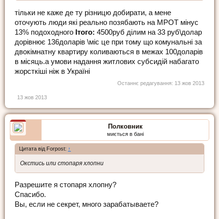
тільки не каже де ту різницю добирати, а мене
оточують люди які реально позябають на МРОТ мінус
13% подоходного
Ітого:
4500руб ділим на 33 руб\долар
дорівнює 136доларів \міс це при тому що комунальні за
двокімнатну квартиру коливаються в межах 100доларів
в місяць.а умови надання житлових субсидій набагато
жорсткіші ніж в Україні
Останнє редагування:
13 жов 2013
13 жов 2013
Полковник
миється в бані
Цитата від Forpost:
↑
Окстись или стопаря хлопни
Разрешите я стопаря хлопну?
Спасибо.
Вы, если не секрет, много зарабатываете?