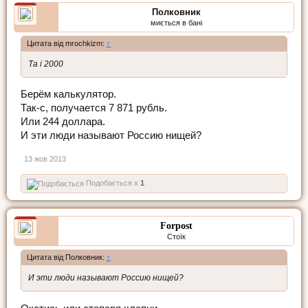
Полковник
миється в бані
Цитата від mrochkizm:
↑
Та і 2000
Берём калькулятор.
Так-с, получается 7 871 рубль.
Или 244 доллара.
И эти люди называют Россию нищей?
13 жов 2013
Подобається x
1
Forpost
Стоїк
Цитата від Полковник:
↑
И эти люди называют Россию нищей?