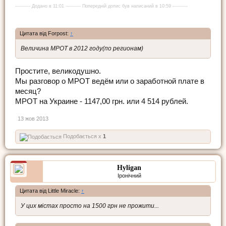
---------- Додано в 11:01 ---------- Попередній допис був написаний в 10:59 ----------
Цитата від Forpost:
↑
Величина МРОТ в 2012 году(по регионам)
Простите, великодушно.
Мы разговор о МРОТ ведём или о заработной плате в
месяц?
МРОТ на Украине - 1147,00 грн. или 4 514 рублей.
13 жов 2013
Подобається x
1
Hyligan
Іронічний
Цитата від Little Miracle:
↑
У цих містах просто на 1500 грн не прожити...