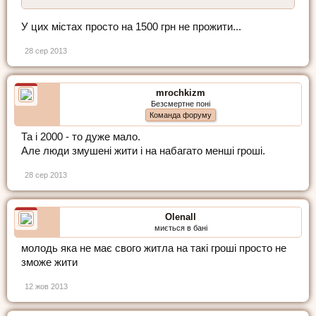
У цих містах просто на 1500 грн не прожити...
28 сер 2013
mrochkizm
Безсмертне поні
Команда форуму
Та і 2000 - то дуже мало.
Але люди змушені жити і на набагато менші гроші.
28 сер 2013
Olenall
миється в бані
молодь яка не має свого житла на такі гроші просто не
зможе жити
12 жов 2013