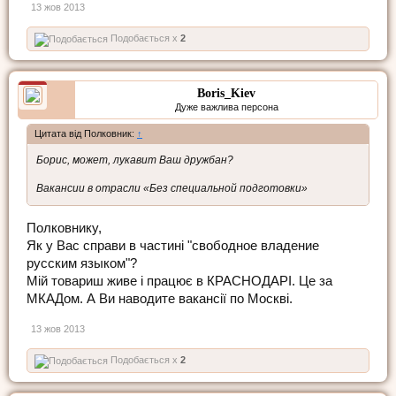
13 жов 2013
Подобається x
2
Boris_Kiev
Дуже важлива персона
Цитата від Полковник:
↑
Борис, может, лукавит Ваш дружбан?
Вакансии в отрасли «Без специальной подготовки»
Полковнику,
Як у Вас справи в частині "свободное владение
русским языком"?
Мій товариш живе і працює в КРАСНОДАРІ. Це за
МКАДом. А Ви наводите вакансії по Москві.
13 жов 2013
Подобається x
2