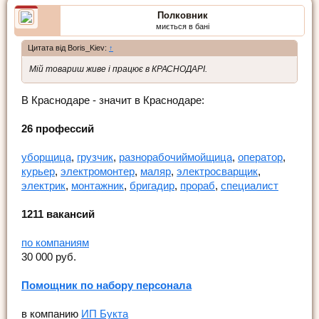
Полковник
миється в бані
Цитата від Boris_Kiev:
↑
Мій товариш живе і працює в КРАСНОДАРІ.
В Краснодаре - значит в Краснодаре:
26 профессий
уборщица
,
грузчик
,
разнорабочий
мойщица
,
оператор
,
курьер
,
электромонтер
,
маляр
,
электросварщик
,
электрик
,
монтажник
,
бригадир
,
прораб
,
специалист
1211 вакансий
по компаниям
30 000 руб.
Помощник по набору персонала
в компанию
ИП Букта