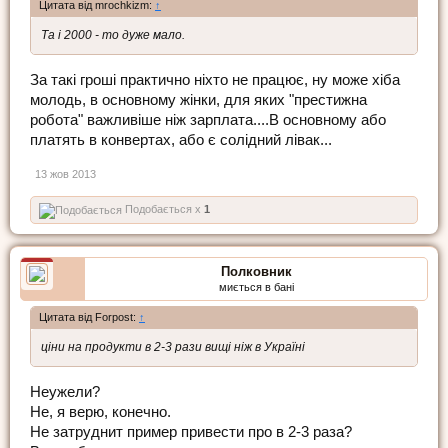
Цитата від mrochkizm:
↑
Та і 2000 - то дуже мало.
За такі гроші практично ніхто не працює, ну може хіба
молодь, в основному жінки, для яких "престижна
робота" важливіше ніж зарплата....В основному або
платять в конвертах, або є солідний лівак...
13 жов 2013
Подобається x
1
Полковник
миється в бані
Цитата від Forpost:
↑
ціни на продукти в 2-3 рази вищі ніж в Україні
Неужели?
Не, я верю, конечно.
Не затруднит пример привести про в 2-3 раза?