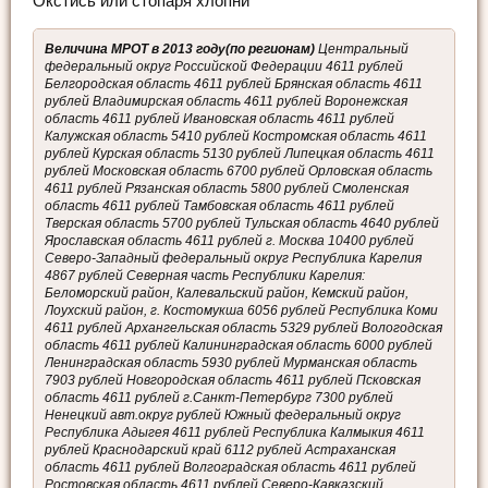
Окстись или стопаря хлопни
Величина МРОТ в 2013 году(по регионам)
Центральный
федеральный округ Российской Федерации 4611 рублей
Белгородская область 4611 рублей Брянская область 4611
рублей Владимирская область 4611 рублей Воронежская
область 4611 рублей Ивановская область 4611 рублей
Калужская область 5410 рублей Костромская область 4611
рублей Курская область 5130 рублей Липецкая область 4611
рублей Московская область 6700 рублей Орловская область
4611 рублей Рязанская область 5800 рублей Смоленская
область 4611 рублей Тамбовская область 4611 рублей
Тверская область 5700 рублей Тульская область 4640 рублей
Ярославская область 4611 рублей г. Москва 10400 рублей
Северо-Западный федеральный округ Республика Карелия
4867 рублей Северная часть Республики Карелия:
Беломорский район, Калевальский район, Кемский район,
Лоухский район, г. Костомукша 6056 рублей Республика Коми
4611 рублей Архангельская область 5329 рублей Вологодская
область 4611 рублей Калининградская область 6000 рублей
Ленинградская область 5930 рублей Мурманская область
7903 рублей Новгородская область 4611 рублей Псковская
область 4611 рублей г.Санкт-Петербург 7300 рублей
Ненецкий авт.округ рублей Южный федеральный округ
Республика Адыгея 4611 рублей Республика Калмыкия 4611
рублей Краснодарский край 6112 рублей Астраханская
область 4611 рублей Волгоградская область 4611 рублей
Ростовская область 4611 рублей Северо-Кавказский