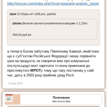
http://shuvar.com/index.php?mod=page&id=analytic_report
Шия
52.00грн х4 =208 рос. рублів
Шейка
Велком свиная охлажденная в вакууме 1-1,25кг
596,00 руб./кг
а тепер в Богом забутому Північному Кавказі ,який поки
що є суб"єктом Російської Федерації і можу порівняти
ціни на продукти, не говорячи вже про комунальні
послуги,щодо моєї зарплати то вона привязана до
пресловутого
МРОТ
у тому що таку постанову у свій
час ,десь в 2003 році прийняв уряд Росії.
13 жов 2013
Полковник
миється в бані