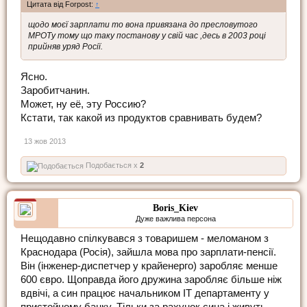
Цитата від Forpost:
↑
щодо моєї зарплати то вона привязана до пресловутого
МРОТу тому що таку постанову у свій час ,десь в 2003 році
прийняв уряд Росії.
Ясно.
Заробитчанин.
Может, ну её, эту Россию?
Кстати, так какой из продуктов сравнивать будем?
13 жов 2013
Подобається x
2
Boris_Kiev
Дуже важлива персона
Нещодавно спілкувався з товаришем - меломаном з
Краснодара (Росія), зайшла мова про зарплати-пенсії.
Він (інженер-диспетчер у крайенерго) заробляє менше
600 євро. Щоправда його дружина заробляє більше ніж
вдвічі, а син працює начальником ІТ департаменту у