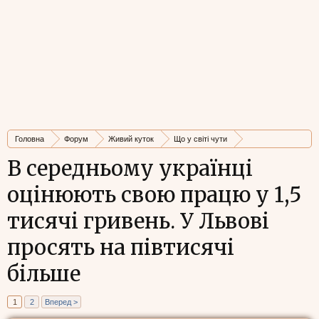
Головна
Форум
Живий куток
Що у світі чути
Стрічка новин
В середньому українці
оцінюють свою працю у 1,5
тисячі гривень. У Львові
просять на півтисячі
більше
1
2
Вперед >