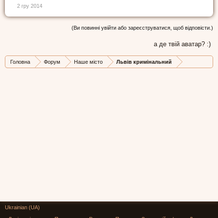
2 гру 2014
(Ви повинні увійти або зареєструватися, щоб відповісти.)
а де твій аватар? :)
Головна
Форум
Наше місто
Львів кримінальний
Ukrainian (UA)