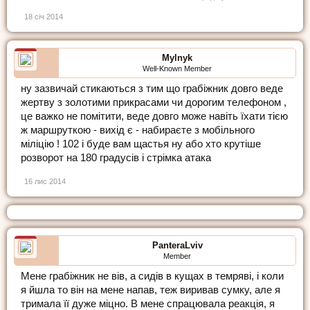
18 січ 2014
Mylnyk
Well-Known Member
ну зазвичай стикаються з тим що грабіжник довго веде
жертву з золотими прикрасами чи дорогим телефоном ,
це важко не помітити, веде довго може навіть їхати тією
ж маршруткою - вихід є - набираєте з мобільного
міліцію ! 102 і буде вам щастья ну або хто крутіше
розворот на 180 градусів і стрімка атака
16 лис 2014
PanteraLviv
Member
Мене грабіжник не вів, а сидів в кущах в темряві, і коли
я йшла то він на мене напав, теж виривав сумку, але я
тримала її дуже міцно. В мене спрацювала реакція, я