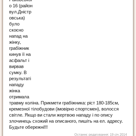
о 16 (район
вул.Дністр
овська)
було
скоєно
напад на
жінку,
грабіжник
кинув її на
асфальт і
вирвав
сумку. В
результаті
нападу
жінка
отримала
травму коліна. Прикмети грабіжника: ріст 180-185см,
кремезної тілобудови (імовірно спортсмен), волосся
світле. Якщо ви стали жертвою нападу і по опису
злочинець схожий на описаного, пишіть на ел. адресу.
Будьте обережні!!!
Останнє редагування:
19 січ 2014