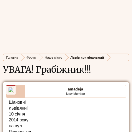
Головна
Форум
Наше місто
Львів кримінальний
УВАГА! Грабіжник!!!
amadeja
New Member
Шановні
львівяни!
10 січня
2014 року
на вул.
Раковськог