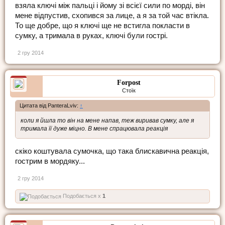
взяла ключі між пальці і йому зі всієї сили по морді, він
мене відпустив, схопився за лице, а я за той час втікла.
То ще добре, що я ключі ще не встигла покласти в
сумку, а тримала в руках, ключі були гострі.
2 гру 2014
Forpost
Стоїк
Цитата від PanteraLviv:
↑
коли я йшла то він на мене напав, теж виривав сумку, але я
тримала її дуже міцно. В мене спрацювала реакція
скіко коштувала сумочка, що така блискавична реакція,
гострим в мордяку...
2 гру 2014
Подобається x
1