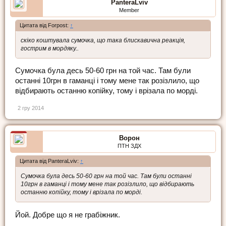
PanteraLviv
Member
Цитата від Forpost:
↑
скіко коштувала сумочка, що така блискавична реакція,
гострим в мордяку..
Сумочка була десь 50-60 грн на той час. Там були
останні 10грн в гаманці і тому мене так розізлило, що
відбирають останню копійку, тому і врізала по морді.
2 гру 2014
Ворон
ПТН ЗДХ
Цитата від PanteraLviv:
↑
Сумочка була десь 50-60 грн на той час. Там були останні
10грн в гаманці і тому мене так розізлило, що відбирають
останню копійку, тому і врізала по морді.
Йой. Добре що я не грабіжник.