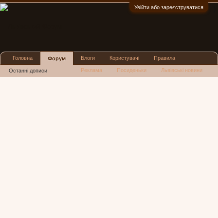
Увійти або зареєструватися
:)
Головна
Блоги
Користувачі
Правила
Форум
Реклама
Посиденьки
Львівські новини
Останні дописи