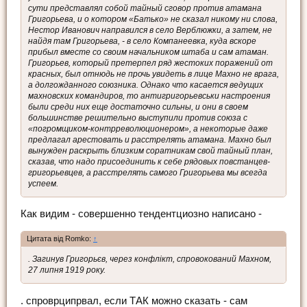
сути представлял собой тайный сговор против атамана
Григорьева, и о котором «Батько» не сказал никому ни слова,
Нестор Иванович направился в село Верблюжки, а затем, не
найдя там Григорьева, - в село Компанеевка, куда вскоре
прибыл вместе со своим начальником штаба и сам атаман.
Григорьев, который претерпел ряд жестоких поражений от
красных, был отнюдь не прочь увидеть в лице Махно не врага,
а долгожданного союзника. Однако что касается ведущих
махновских командиров, то антигригорьевськи настроения
были среди них еще достаточно сильны, и они в своем
большинстве решительно выступили против союза с
«погромщиком-контрреволюционером», а некоторые даже
предлагал арестовать и расстрелять атамана. Махно был
вынужден раскрыть близким соратникам свой тайный план,
сказав, что надо присоединить к себе рядовых повстанцев-
григорьевцев, а расстрелять самого Григорьева мы всегда
успеем.
Как видим - совершенно тендентциозно написано -
Цитата від Romko:
↑
. Загинув Григорьєв, через конфлікт, спровокований Махном,
27 липня 1919 року.
. спроврципрвал, если ТАК можно сказать - сам