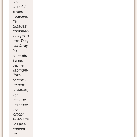
і на
столі. І
кожен
правите
ль
складає
потрібну
історію з
них. Таку
яка йому
до
вподоби.
Ту, що
дасть
картину
його
величі. І
не так
важливо,
що
дійсним
творцям
тої
історії
відводит
ься роль
далеко
не