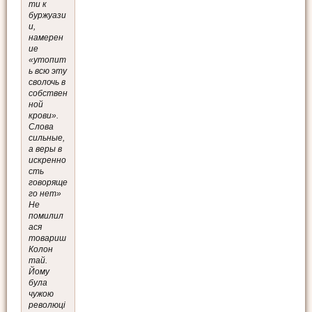
ти к
буржуази
и,
намерен
ие
«утопит
ь всю эту
сволочь в
собствен
ной
крови».
Слова
сильные,
а веры в
искренно
сть
говоряще
го нет»
Не
помилил
ася
товариш
Колон
тай.
Йому
була
чужою
революці