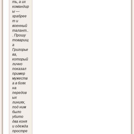
ть, а их
командир
ы —
храбрее
т и
военный
талант..
. Прошу
товарищ
а
Григорье
ва,
который
лично
показал
пример
мужеств
а в боях
на
передов
ых
линиях,
под ним
было
убито
два коня
и одежда
простре