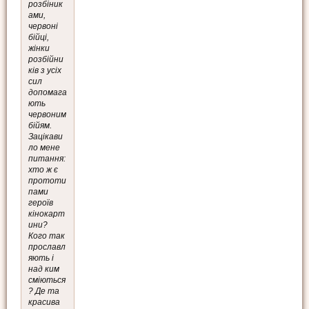
розбіник
ами,
червоні
бійці,
жінки
розбійни
ків з усіх
сил
допомага
ють
червоним
бійям.
Зацікави
ло мене
питання:
хто ж є
прототи
пами
героїв
кінокарт
ини?
Кого так
прославл
яють і
над ким
сміються
? Де та
красива