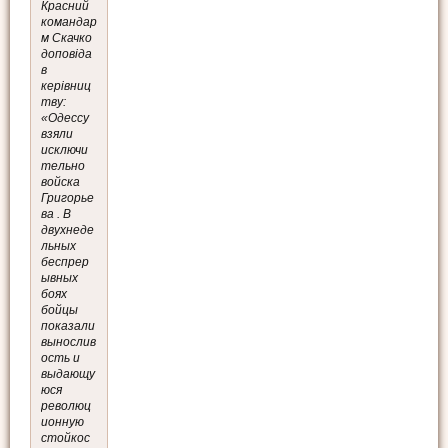
Красний
командар
м Скачко
доповіда
в
керівниц
тву:
«Одессу
взяли
исключи
тельно
войска
Григорье
ва . В
двухнеде
льных
беспрер
ывных
боях
бойцы
показали
вынослив
ость и
выдающу
юся
революц
ионную
стойкос