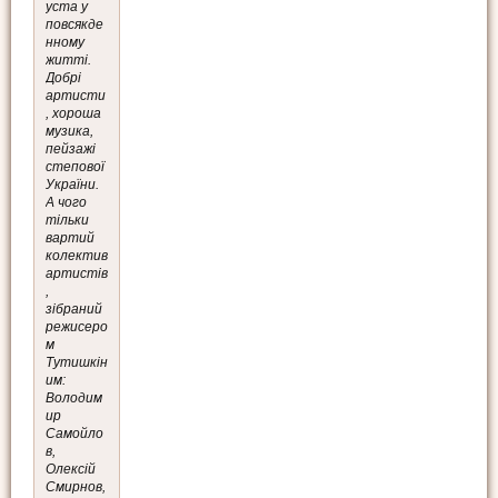
уста у
повсякде
нному
житті.
Добрі
артисти
, хороша
музика,
пейзажі
степової
України.
А чого
тільки
вартий
колектив
артистів
,
зібраний
режисеро
м
Тутишкін
им:
Володим
ир
Самойло
в,
Олексій
Смирнов,