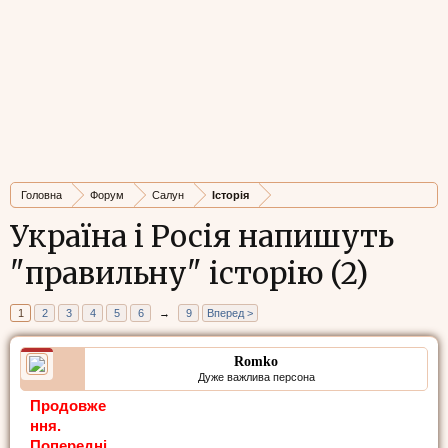
Головна
Форум
Салун
Історія
Україна і Росія напишуть
"правильну" історію (2)
1
2
3
4
5
6
→
9
Вперед >
Romko
Дуже важлива персона
Продовже
ння.
Попередні