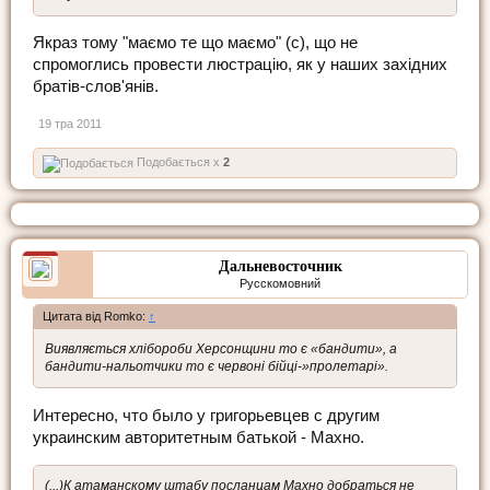
Якраз тому "маємо те що маємо" (с), що не
спромоглись провести люстрацію, як у наших західних
братів-слов'янів.
19 тра 2011
Подобається x
2
Дальневосточник
Русскомовний
Цитата від Romko:
↑
Виявляється хлібороби Херсонщини то є «бандити», а
бандити-нальотчики то є червоні бійці-»пролетарі».
Интересно, что было у григорьевцев с другим
украинским авторитетным батькой - Махно.
(...)К атаманскому штабу посланцам Махно добраться не