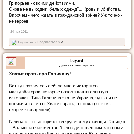
Григорьев - своими действиями.
Снова не выходит "белых одежд"... Кровь и убийства.
Впрочем - чего ждать в гражданской войне? Уж точно -
не героев.
20 тра 2011
Подобається x
2
bayard
Дуже важлива персона
Хватит врать про Галичину!
Вот тут развелось сейчас много историков –
мастурбаторов, которые начали «антигалицкую
истерию». Типа Галичина это не Украина, чуть ли не
поляки и т.д. и т.п. Хватит врать, господа (хотя вы
скорее «таварищи»).
Галичане это исторические русичи и украинцы. Галицко
– Волынское княжество было единственным законным
правопреемником Киева, в отличии от Владимиро-