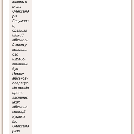
загони в
місті
Олександ
рія.
Безумовн
о,
організа
ційний
військови
й хист у
колишнь
ого
штабс-
капітана
був.
Першу
військову
операцію
він провів
проти
австрійс
ьких
військ на
станції
Куцівка
під
Олександ
рією.