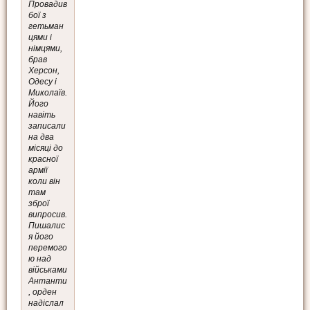
Провадив
бої з
гетьман
цями і
німцями,
брав
Херсон,
Одесу і
Миколаїв.
Його
навіть
записали
на два
місяці до
красної
армії
коли він
там
зброї
випросив.
Пишалис
я його
перемого
ю над
військами
Антанти
, орден
надіслал