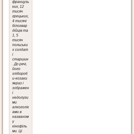
французь
ких, 12
тисяч
грецьких,
4 тисячі
білогвар
дійців та
1, 5
тисяч
польськи
х солдат
і
старшин
. До речі,
його
хлібороб
и-козаки
якраз і
зображен
і
недолуги
ми
алкоголік
ами в
названом
у
кінофіль
ми. Ці