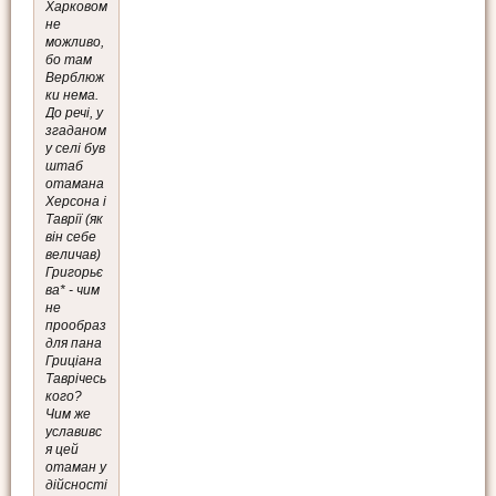
Харковом
не
можливо,
бо там
Верблюж
ки нема.
До речі, у
згаданом
у селі був
штаб
отамана
Херсона і
Таврії (як
він себе
величав)
Григорьє
ва* - чим
не
прообраз
для пана
Гриціана
Таврічесь
кого?
Чим же
уславивс
я цей
отаман у
дійсності