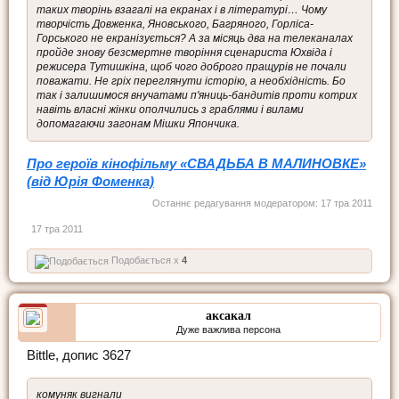
таких творінь взагалі на екранах і в літературі… Чому
творчість Довженка, Яновського, Багряного, Горліса-
Горського не екранізується? А за місяць два на телеканалах
пройде знову безсмертне творіння сценариста Юхвіда і
режисера Тутишкіна, щоб чого доброго пращурів не почали
поважати. Не гріх переглянути історію, а необхідність. Бо
так і залишимося внучатами п'яниць-бандитів проти котрих
навіть власні жінки ополчились з граблями і вилами
допомагаючи загонам Мішки Япончика.
Про героїв кінофільму «СВАДЬБА В МАЛИНОВКЕ»
(від Юрія Фоменка)
Останнє редагування модератором:
17 тра 2011
17 тра 2011
Подобається x
4
аксакал
Дуже важлива персона
Bittle, допис 3627
комуняк вигнали