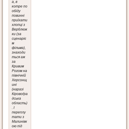
а, в
котре по
обіду
повинні
приїхати
хлопці з
Верблюж
ки (за
сценаріє
м
фільма),
знаходи
ться аж
за
Кривим
Рогом на
північній
Херсонщ
ині
(наразі
Кіровоґра
дська
область)
. І
переплу
тати з
Малинівк
ою під