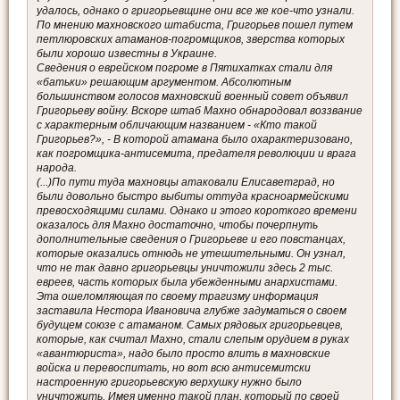
удалось, однако о григорьевщине они все же кое-что узнали.
По мнению махновского штабиста, Григорьев пошел путем
петлюровских атаманов-погромщиков, зверства которых
были хорошо известны в Украине.
Сведения о еврейском погроме в Пятихатках стали для
«батьки» решающим аргументом. Абсолютным
большинством голосов махновский военный совет объявил
Григорьеву войну. Вскоре штаб Махно обнародовал воззвание
с характерным обличающим названием - «Кто такой
Григорьев?», - В которой атамана было охарактеризовано,
как погромщика-антисемита, предателя революции и врага
народа.
(...)По пути туда махновцы атаковали Елисаветград, но
были довольно быстро выбиты оттуда красноармейскими
превосходящими силами. Однако и этого короткого времени
оказалось для Махно достаточно, чтобы почерпнуть
дополнительные сведения о Григорьеве и его повстанцах,
которые оказались отнюдь не утешительными. Он узнал,
что не так давно григорьевцы уничтожили здесь 2 тыс.
евреев, часть которых была убежденными анархистами.
Эта ошеломляющая по своему трагизму информация
заставила Нестора Ивановича глубже задуматься о своем
будущем союзе с атаманом. Самых рядовых григорьевцев,
которые, как считал Махно, стали слепым орудием в руках
«авантюриста», надо было просто влить в махновские
войска и перевоспитать, но вот всю антисемитски
настроенную григорьевскую верхушку нужно было
уничтожить. Имея именно такой план, который по своей