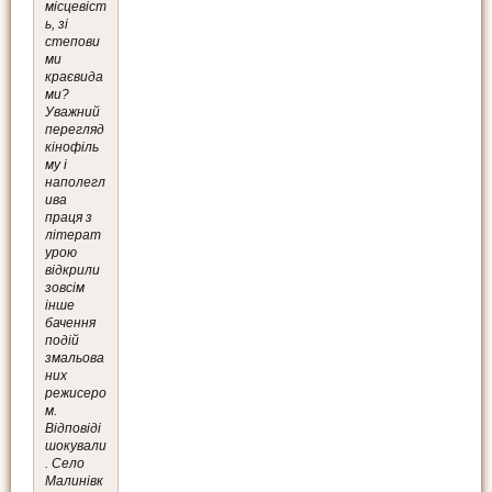
місцевіст
ь, зі
степови
ми
краєвида
ми?
Уважний
перегляд
кінофіль
му і
наполегл
ива
праця з
літерат
урою
відкрили
зовсім
інше
бачення
подій
змальова
них
режисеро
м.
Відповіді
шокували
. Село
Малинівк