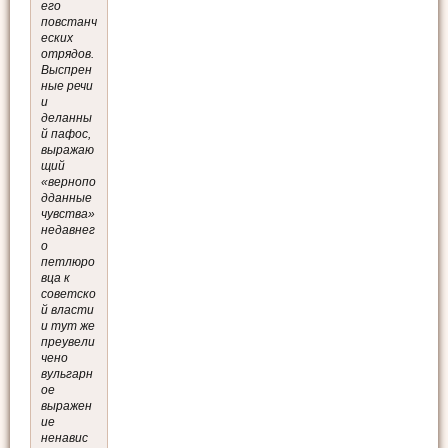
его
повстанч
еских
отрядов.
Выспрен
ные речи
и
деланны
й пафос,
выражаю
щий
«вернопо
дданные
чувства»
недавнег
о
петлюро
вца к
советско
й власти
и тут же
преувели
чено
вульгарн
ое
выражен
ие
ненавис