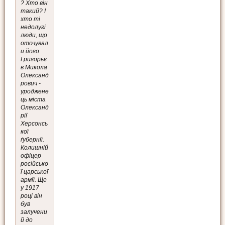
? Хто він
такий? І
хто ті
недолугі
люди, що
оточувал
и його.
Григорьє
в Микола
Олександ
рович -
уроджене
ць міста
Олександ
рії
Херсонсь
кої
ґубернії.
Колишній
офіцер
російсько
ї царської
армії. Ще
у 1917
році він
був
залучени
й до