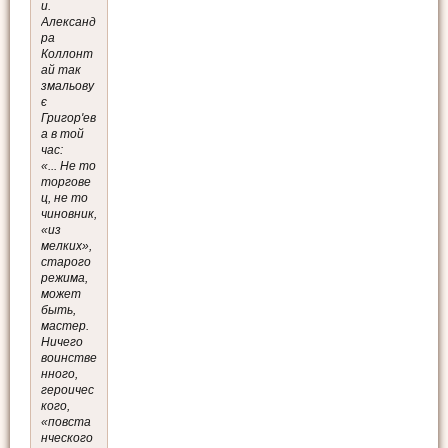
и.
Александ
ра
Коллонт
ай так
змальову
є
Григор'ев
а в той
час:
«... Не то
торгове
ц, не то
чиновник,
«из
мелких»,
старого
режима,
может
быть,
мастер.
Ничего
воинстве
нного,
героичес
кого,
«повста
нческого