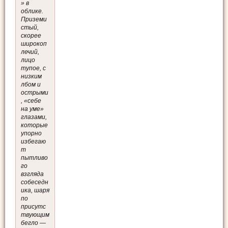
» в
облике.
Приземи
стый,
скорее
широкоп
лечий,
лицо
тупое, с
низким
лбом и
острыми
, «себе
на уме»
глазами,
которые
упорно
избегаю
т
пытливо
го
взгляда
собеседн
ика, шаря
по
присутс
твующим
бегло —