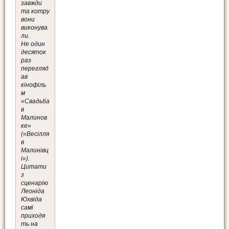
завжди
та котру
вони
виконува
ли.
Не один
десяток
раз
перегляд
ав
кінофіль
м
«Свадьба
в
Малинов
ке»
(«Весілля
в
Малинівц
і»).
Цитати
з
сценарію
Леоніда
Юхвіда
самі
приходя
ть на