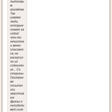
пытливы
м
взглядом.
Так
глядят
люди,
которые
знают за
собой
что-то
нечистое
и вечно
опасают
ся, не
раскусил
ли их
собеседн
ик... Со
стороны
Григорье
ва
посыпал
ись
хвастлив
ые
фразы о
непобеди
мой силе