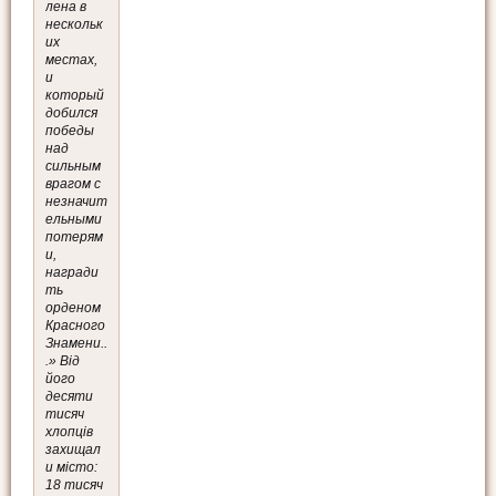
лена в
нескольк
их
местах,
и
который
добился
победы
над
сильным
врагом с
незначит
ельными
потерям
и,
награди
ть
орденом
Красного
Знамени..
.» Від
його
десяти
тисяч
хлопців
захищал
и місто:
18 тисяч