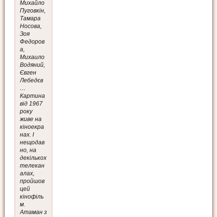
Михайло
Пуговкін,
Тамара
Носова,
Зоя
Федоров
а,
Михаило
Водяний,
Євген
Лебедєв
…
Картина
від 1967
року
живе на
кіноекра
нах. І
нещодав
но, на
декількох
телекан
алах,
пройшов
цей
кінофіль
м.
Атаман з