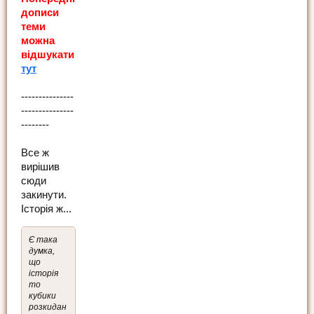
дописи
теми
можна
відшукати
тут
---------------
---------------
--------
Все ж
вирішив
сюди
закинути.
Історія ж...
Є така
думка,
що
історія
то
кубики
розкидан