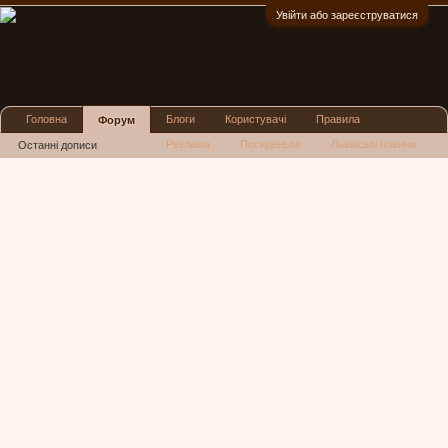
Увійти або зареєструватися
:)
Головна
Блоги
Користувачі
Правила
Форум
Реклама
Посиденьки
Львівські новини
Останні дописи