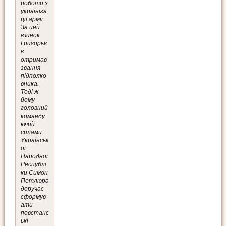
роботи з
україніза
ції армії.
За цей
вчинок
Григорьє
в
отримав
звання
підполко
вника.
Тоді ж
йому
головний
команду
ючий
силами
Українськ
ої
Народної
Республі
ки Симон
Петлюра
доручає
сформув
ати
повстанс
ькі