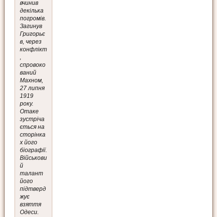
вчинив
декілька
погромів.
Загинув
Григорьє
в, через
конфлікт
,
спровоко
ваний
Махном,
27 липня
1919
року.
Отаке
зустріча
ється на
сторінка
х його
біографії.
Військови
й
талант
його
підтверд
жує
взяття
Одеси.