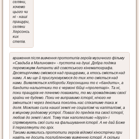
селяни,
хочемо
цього чи
ні - наші
пращури,
селяни
Херсонсь
ких
степів.
враження після вивчення прототипів героїв музичного фільму
«Свадьба в Малиновке» - пустота на душі. Добра подяка
переможцям Антанти від совєтського кінематографа.
Десятиріччями сміємося над пращурами, а хтось сміється над
нами. А ми ще й прислуховуємося до тих хто сміється над
нами. Виявляється хлібороби Херсонщини то є «бандити», а
бандити-нальотчики то є червоні бійці-»пролетарі». Та ні,
поки пращурів не почнемо поважати, то ми громадянами своєї
країни не будемо. Поки не виправимо історії, нічого не
зміниться і через декілька поколінь нас спікатиме така ж
доля. Можливо сила нашої землі не соціалізмі чи капіталізмі, а
в міцному родовому устрої. Повазі до предків та своєї історії,
любові до землі і волі. Тому так наполегливо «друзі» і
спрямовують свої сили на фальшування історії. А не дай Боже
її переглянути то гріх.
Такими виявились прототипи героїв відомої кінострічки при
навіть не досить поглибленому вивченню історії. А скільки