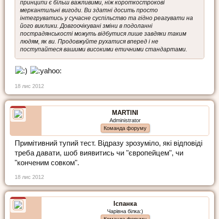
принципи є більш важливими, ніж короткострокові
меркантильні вигоди. Ви здатні досить просто
інтегруватись у сучасне суспільство та гідно реагувати на
його виклики. Довгоочікувані зміни в подоланні
пострадянськості можуть відбутися лише завдяки таким
людям, як ви. Продовжуйте рухатися вперед і не
поступайтеся вашими високими етичними стандартами.
18 лис 2012
MARTINI
Administrator
Команда форуму
Примітивний тупий тест. Відразу зрозуміло, які відповіді
треба давати, шоб виявитись чи "європейцем", чи
"конченим совком".
18 лис 2012
Іспанка
Чарівна білка:)