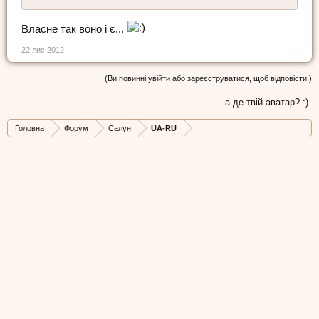
Власне так воно і є...
22 лис 2012
(Ви повинні увійти або зареєструватися, щоб відповісти.)
а де твій аватар? :)
Головна
Форум
Салун
UA-RU