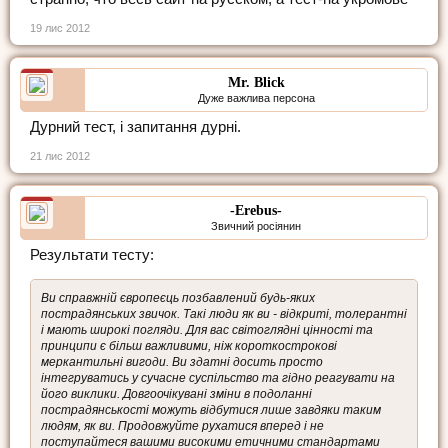
19 лис 2012
Mr. Blick
Дуже важлива персона
Дурний тест, і запитання дурні.
21 лис 2012
-Erebus-
Звичний росіянин
Результати тесту:
Ви справжній європеєць позбавлений будь-яких
пострадянських звичок. Такі люди як ви - відкриті, толерантні
і мають широкі погляди. Для вас світоглядні цінності та
принципи є більш важливими, ніж короткострокові
меркантильні вигоди. Ви здатні досить просто
інтегруватись у сучасне суспільство та гідно реагувати на
його виклики. Довгоочікувані зміни в подоланні
пострадянськості можуть відбутися лише завдяки таким
людям, як ви. Продовжуйте рухатися вперед і не
поступайтеся вашими високими етичними стандартами