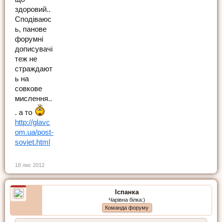
здоровий..
Сподіваюс
ь, панове
форумні
дописувачі
теж не
страждают
ь на
совкове
мислення..
. а то
http://glavc
om.ua/post-
soviet.html
18 лис 2012
Іспанка
Чарівна білка:)
Команда форуму