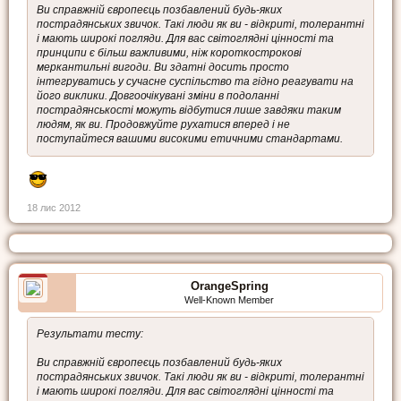
Ви справжній європеєць позбавлений будь-яких
пострадянських звичок. Такі люди як ви - відкриті, толерантні
і мають широкі погляди. Для вас світоглядні цінності та
принципи є більш важливими, ніж короткострокові
меркантильні вигоди. Ви здатні досить просто
інтегруватись у сучасне суспільство та гідно реагувати на
його виклики. Довгоочікувані зміни в подоланні
пострадянськості можуть відбутися лише завдяки таким
людям, як ви. Продовжуйте рухатися вперед і не
поступайтеся вашими високими етичними стандартами.
18 лис 2012
OrangeSpring
Well-Known Member
Результати тесту:
Ви справжній європеєць позбавлений будь-яких
пострадянських звичок. Такі люди як ви - відкриті, толерантні
і мають широкі погляди. Для вас світоглядні цінності та