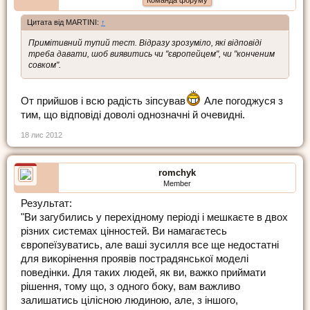
Команда форуму
Цитата від MARTINI:
↑
Примітивний тупий тест. Відразу зрозуміло, які відповіді
треба давати, шоб виявитись чи "європейцем", чи "конченим
совком".
От прийшов і всю радість зіпсував
Але погоджуся з
тим, що відповіді доволі однозначні й очевидні.
18 лис 2012
romchyk
Member
Результат:
"Ви загубились у перехідному періоді і мешкаєте в двох
різних системах цінностей. Ви намагаєтесь
європеїзуватись, але ваші зусилля все ще недостатні
для викорінення проявів пострадянської моделі
поведінки. Для таких людей, як ви, важко приймати
рішення, тому що, з одного боку, вам важливо
залишатись цілісною людиною, але, з іншого,