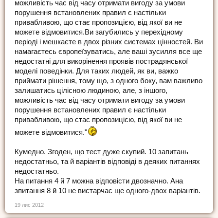
можливість час від часу отримати вигоду за умови
порушення встановлених правил є настільки
привабливою, що стає пропозицією, від якої ви не
можете відмовитися.Ви загубились у перехідному
періоді і мешкаєте в двох різних системах цінностей. Ви
намагаєтесь європеїзуватись, але ваші зусилля все ще
недостатні для викорінення проявів пострадянської
моделі поведінки. Для таких людей, як ви, важко
приймати рішення, тому що, з одного боку, вам важливо
залишатись цілісною людиною, але, з іншого,
можливість час від часу отримати вигоду за умови
порушення встановлених правил є настільки
привабливою, що стає пропозицією, від якої ви не
можете відмовитися."
Кумедно. Згоден, що тест дуже скупий. 10 запитань
недостатньо, та й варіантів відповіді в деяких питаннях
недостатньо.
На питання 4 й 7 можна відповісти двозначно. Ана
зпитання 8 й 10 не вистарчає ще одного-двох варіантів.
19 лис 2012