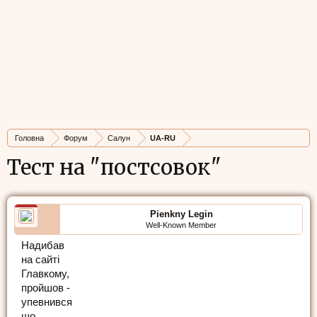
Головна
Форум
Салун
UA-RU
Тест на "постсовок"
Pienkny Legin
Well-Known Member
Надибав
на сайті
Главкому,
пройшов -
упевнився
що