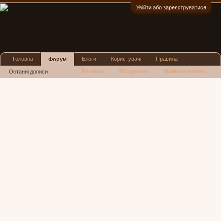
Увійти або зареєструватися
:)
Головна
Блоги
Користувачі
Правила
Форум
Реклама
Посиденьки
Львівські новини
Останні дописи