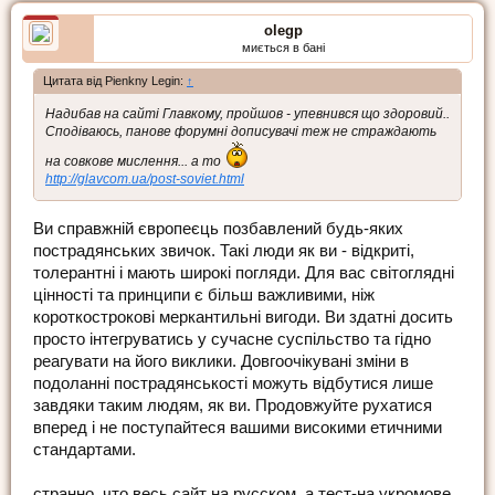
olegp
миється в бані
Цитата від Pienkny Legin:
↑
Надибав на сайті Главкому, пройшов - упевнився що здоровий..
Сподіваюсь, панове форумні дописувачі теж не страждають
на совкове мислення... а то
http://glavcom.ua/post-soviet.html
Ви справжній європеєць позбавлений будь-яких
пострадянських звичок. Такі люди як ви - відкриті,
толерантні і мають широкі погляди. Для вас світоглядні
цінності та принципи є більш важливими, ніж
короткострокові меркантильні вигоди. Ви здатні досить
просто інтегруватись у сучасне суспільство та гідно
реагувати на його виклики. Довгоочікувані зміни в
подоланні пострадянськості можуть відбутися лише
завдяки таким людям, як ви. Продовжуйте рухатися
вперед і не поступайтеся вашими високими етичними
стандартами.
странно, что весь сайт на русском, а тест-на укромове