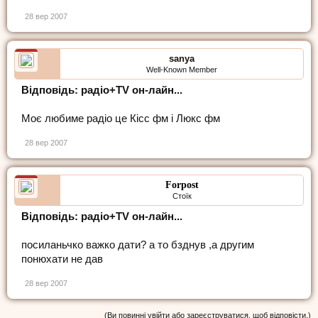
28 вер 2007
sanya
Well-Known Member
Відповідь: радіо+TV он-лайн...
Моє любиме радіо це Кісс фм і Люкс фм
28 вер 2007
Forpost
Стоїк
Відповідь: радіо+TV он-лайн...
посиланьчко важко дати? а то бзднув ,а другим
понюхати не дав
28 вер 2007
(Ви повинні увійти або зареєструватися, щоб відповісти.)