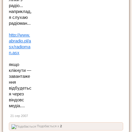
радіо...
наприклад,
я слухаю
радіоман...
http://www.
abradio.pl/a
sx/radioma
n.asx
якщо
клікнути —
завантаже
ння
відбудетьс
я через
віндовс
медіа....
21 сер 2007
Подобається x
2