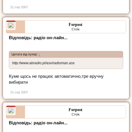
21 сер 2007
Forpost
Стоїк
Відповідь: радіо он-лайн...
Цитата від пупер:
↑
http://www.abradio.pl/asx/radioman.asx
Куме щось не працює автоматично,тре вручну
вибирати
21 сер 2007
Forpost
Стоїк
Відповідь: радіо он-лайн...