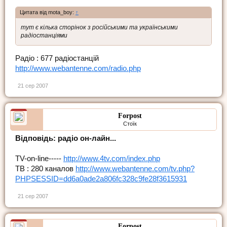
Цитата від mota_boy:
↑
тут є кілька сторінок з російськими та українськими
радіостанціями
Радіо : 677 радіостанцій
http://www.webantenne.com/radio.php
21 сер 2007
Forpost
Стоїк
Відповідь: радіо он-лайн...
TV-on-line-----
http://www.4tv.com/index.php
ТВ : 280 каналов
http://www.webantenne.com/tv.php?
PHPSESSID=dd6a0ade2a806fc328c9fe28f3615931
21 сер 2007
Forpost