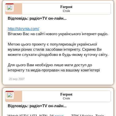
Forpost
Стоїк
Відповідь: радіо+TV он-лайн...
http://skrynia.com/
Вітаємо Вас на сайті нового українського інтернет-радіо.
Метою цього проекту є популяризація української
музики різних стилів засобами інтернету. Скриню Ви
можете слухати цілодобово в будь-якому куточку світу.
Для цього Вам необхідно лише мати доступ до
інтернету та медіа-програвач на вашому комп’ютері
20 вер 2007
Forpost
Стоїк
Відповідь: радіо+TV он-лайн...