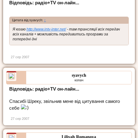
Відповідь: радіо+TV он-лайн...
Цитата від syavych:
↑
Я юзаю
http://www.intv-inter.net/
- там трансляції всіх передач
всіх каналів + можливість передивитись програми за
попередні дні
27 сер 2007
syavych
копач
Відповідь: радіо+TV он-лайн...
Спасибі Шреку, звільнив мене від цитування самого
себе
27 сер 2007
Liliyah Romanova