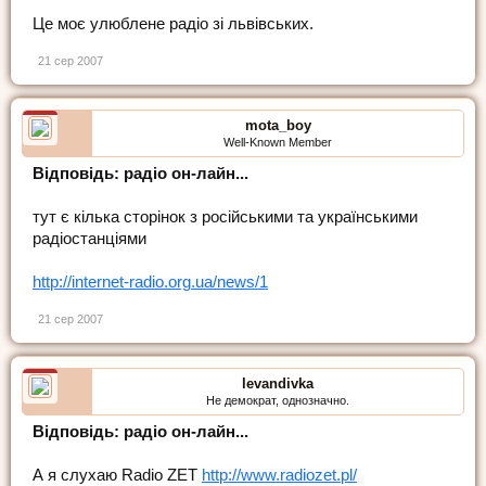
Це моє улюблене радіо зі львівських.
21 сер 2007
mota_boy
Well-Known Member
Відповідь: радіо он-лайн...
тут є кілька сторінок з російськими та українськими
радіостанціями
http://internet-radio.org.ua/news/1
21 сер 2007
levandivka
Не демократ, однозначно.
Відповідь: радіо он-лайн...
А я слухаю Radio ZET
http://www.radiozet.pl/