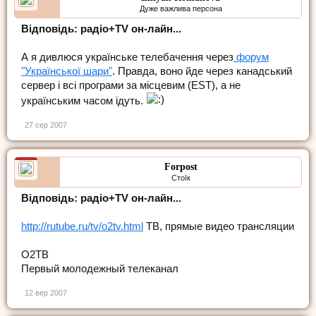
Дуже важлива персона
Відповідь: радіо+TV он-лайн...
А я дивлюся українське телебачення через
форум
"Української шари"
. Правда, воно йде через канадський
сервер і всі програми за місцевим (EST), а не
українським часом ідуть.
27 сер 2007
Forpost
Стоїк
Відповідь: радіо+TV он-лайн...
http://rutube.ru/tv/o2tv.html
ТВ, прямые видео трансляции
О2ТВ
Первый молодежный телеканал
12 вер 2007