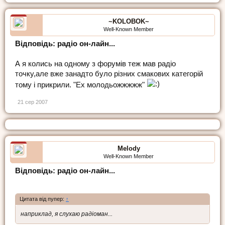
~KOLOBOK~
Well-Known Member
Відповідь: радіо он-лайн...
А я колись на одному з форумiв теж мав радiо
точку,але вже занадто було рiзних смакових категорiй
тому i прикрили. "Ех молодьожжжжж"
21 сер 2007
Melody
Well-Known Member
Відповідь: радіо он-лайн...
Цитата від пупер:
↑
наприклад, я слухаю радіоман...