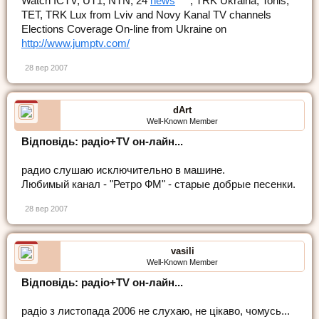
Watch ICTV, UT1, NTN, 24
news
, TRK Ukraina, Tonis,
TET, TRK Lux from Lviv and Novy Kanal TV channels
Elections Coverage On-line from Ukraine on
http://www.jumptv.com/
28 вер 2007
dArt
Well-Known Member
Відповідь: радіо+TV он-лайн...
радио слушаю исключительно в машине.
Любимый канал - "Ретро ФМ" - старые добрые песенки.
28 вер 2007
vasili
Well-Known Member
Відповідь: радіо+TV он-лайн...
радіо з листопада 2006 не слухаю, не цікаво, чомусь...