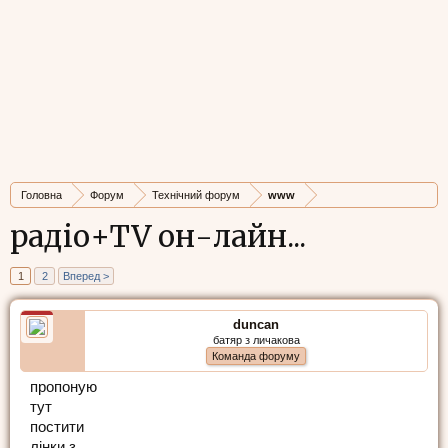
Головна
Форум
Технічний форум
www
радіо+TV он-лайн...
1
2
Вперед >
duncan
батяр з личакова
Команда форуму
пропоную
тут
постити
лінки з