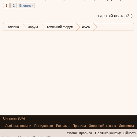
1
2
Вперед >
а де твій аватар? :)
Головна
Форум
Технічний форум
www
Ukrainian (UA)
Львівські новини
Посиденьки
Реклама
Правила
Зворотній зв'язок
Допомога
Умови і правила
Політика конфіденційності