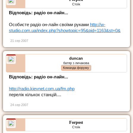
Стоїк
Відповідь: радіо он-лайн...
Особисте радіо он-лайн своїми руками
http://w-
studio.com.ua/index.php?showtopic=95&pid=1163&st=0&
21 сер 2007
duncan
батяр з личакова
Команда форуму
Відповідь: радіо он-лайн...
http://radio.kievnet.com.ua/fm.php
перелік кількох станцій....
24 сер 2007
Forpost
Стоїк