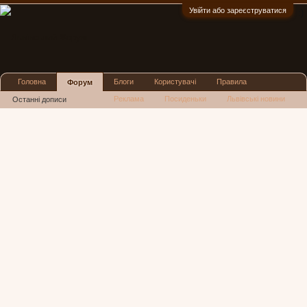
Увійти або зареєструватися
:)
Головна
Блоги
Користувачі
Правила
Форум
Реклама
Посиденьки
Львівські новини
Останні дописи