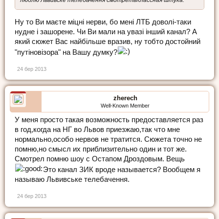
Ну то Ви маєте міцні нерви, бо мені ЛТБ доволі-таки
нудне і зашорене. Чи Ви мали на увазі інший канал? А
який сюжет Вас найбільше вразив, ну тобто достойний
"путіновізора" на Вашу думку?
24 бер 2013
zherech
Well-Known Member
У меня просто такая возможность предоставляется раз
в год,когда на НГ во Львов приезжаю,так что мне
нормально,особо нервов не тратится. Сюжета точно не
помню,но смысл их приблизительно один и тот же.
Смотрел помню шоу с Остапом Дроздовым. Вещь
Это канал ЗИК вроде называется? Вообщем я
называю Львивське телебачення.
24 бер 2013