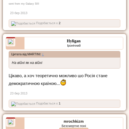
sent from my Galaxy SIII
23 бер 2013
Подобається x
2
Hyligan
Іронічний
Цитата від MARTINI:
↑
На війні як на війні
Цікаво, а хоч теоретично можливо шо Росія стане
демократичною країною...
23 бер 2013
Подобається x
1
mrochkizm
Безсмертне поні