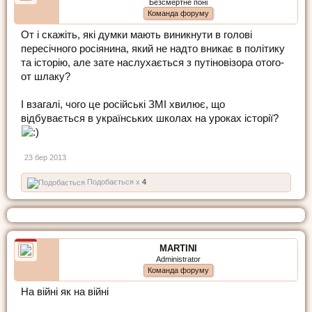
Безсмертне поні
Команда форуму
От і скажіть, які думки мають виникнути в голові
пересічного росіянина, який не надто вникає в політику
та історію, але зате наслухається з путіновізора отого-
от шлаку?
І взагалі, чого це російські ЗМІ хвилює, що
відбувається в українських школах на уроках історії?
23 бер 2013
Подобається x
4
MARTINI
Administrator
Команда форуму
На війні як на війні