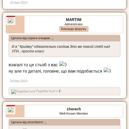
24 бер 2013
MARTINI
Administrator
Команда форуму
Цитата від серега-очкарик:
↑
И в " Криївку" обязательно сходим.Это же такой стёб над
УПА , просто класс
взагалі то це стьоб з вас
ну але то деталі, головне, що вам подобається
24 бер 2013
Подобається x
2
zherech
Well-Known Member
Цитата від mrochkizm:
↑