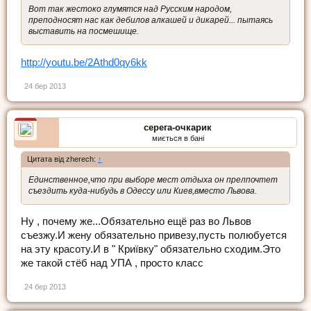
Вот так жестоко глумятся над Русским народом,
преподносят нас как дебилов алкашей и дикарей... пытаясь
выставить на посмешище.
http://youtu.be/2Athd0qy6kk
24 бер 2013
серега-очкарик
миється в бані
Цитата від zherech:
↑
Единственное,что при выборе мест отдыха он прелпочтет
съездить куда-нибудь в Одессу или Киев,вместо Львова.
Ну , почему же...Обязательно ещё раз во Львов
съезжу.И жену обязательно привезу,пусть полюбуется
на эту красоту.И в " Криївку" обязательно сходим.Это
же такой стёб над УПА , просто класс
24 бер 2013