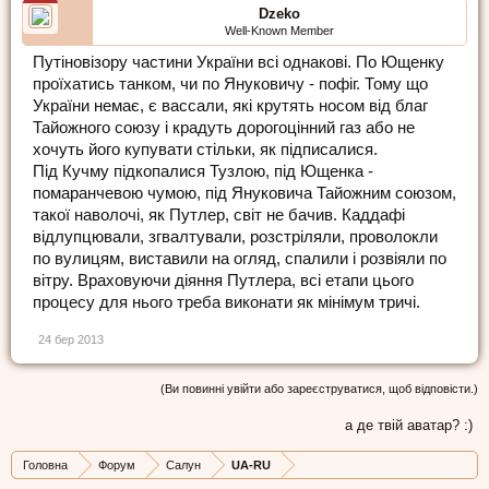
Dzeko
Well-Known Member
Путіновізору частини України всі однакові. По Ющенку
проїхатись танком, чи по Януковичу - пофіг. Тому що
України немає, є вассали, які крутять носом від благ
Тайожного союзу і крадуть дорогоцінний газ або не
хочуть його купувати стільки, як підписалися.
Під Кучму підкопалися Тузлою, під Ющенка -
помаранчевою чумою, під Януковича Тайожним союзом,
такої наволочі, як Путлер, світ не бачив. Каддафі
відлупцювали, згвалтували, розстріляли, проволокли
по вулицям, виставили на огляд, спалили і розвіяли по
вітру. Враховуючи діяння Путлера, всі етапи цього
процесу для нього треба виконати як мінімум тричі.
24 бер 2013
(Ви повинні увійти або зареєструватися, щоб відповісти.)
а де твій аватар? :)
Головна
Форум
Салун
UA-RU