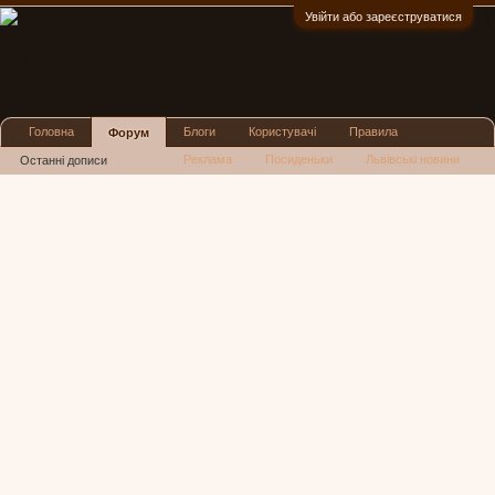
Увійти або зареєструватися
:)
Головна
Блоги
Користувачі
Правила
Форум
Реклама
Посиденьки
Львівські новини
Останні дописи