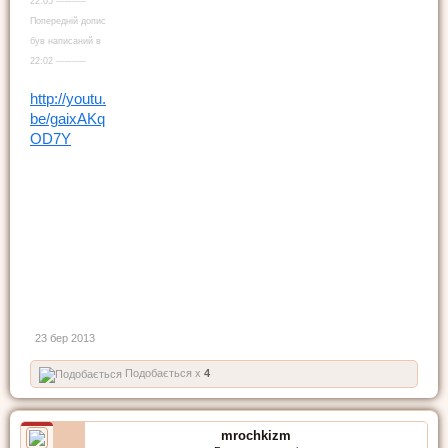
22:05 ----------
Попередній допис
був написаний в
22:02 ----------
http://youtu.
be/gaixAKq
OD7Y
23 бер 2013
Подобається x
4
mrochkizm