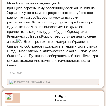
Могу Вам сказать следующее. В
принципе,пересичному россиянину,если он не жил на
Украине и у него там нет родственников,глубоко все
равно,что там во Львове на уроках истории
рассказывают. Хоть про Бандеру,хоть про Гиммлера.
Единственное,что при выборе мест отдыха он
прелпочтет съездить куда-нибудь в Одессу или
Киев,вместо Львова.Кому от этого лучше или хуже-не
знаю.
Это я про тех ,кто никогда на Украине не
бывал ,но собирался туда ехать в первый раз в отпуск.
В годы моей учебы в клято-москальской сш №45 у нас
был кабинет Пушкина,и собирались кабинет Шекспира
открывать,если мне память не изменяет,давно это
было.
24 бер 2013
Подобається x
2
Hyligan
Іронічний