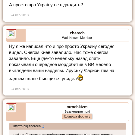
А просто про Україну не підходить?
24 бер 2013
zherech
Well-Known Member
Ну я же написал,что и про просто Украину сегодня
видел. Снегом Киев завалило. Нас тоже снегом
завалило. Еще где-то недельку назад опять
показывали очередное мордобитие в ВР. Весело
выглядели ваши нардепы. Ируську Фарион там на
заднем плане бьющихся увидел
24 бер 2013
mrochkizm
Безсмертне поні
Команда форуму
Цитата від zherech:
↑
люблю Львивске телебачення смотретьКлассная штука.