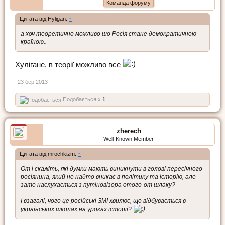
Команда форуму
Цитата від Hyligan:
↑
а хоч теоретично можливо шо Росія стане демократичною
країною..
Хулігане, в теорії можливо все
23 бер 2013
Подобається x
1
zherech
Well-Known Member
Цитата від mrochkizm:
↑
От і скажіть, які думки мають виникнути в голові пересічного
росіянина, який не надто вникає в політику та історію, але
зате наслухається з путіновізора отого-от шлаку?
І взагалі, чого це російські ЗМІ хвилює, що відбувається в
українських школах на уроках історії?