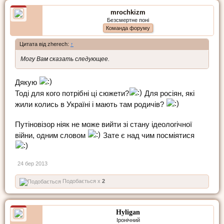
mrochkizm
Безсмертне поні
Команда форуму
Цитата від zherech:
↑
Могу Вам сказать следующее.
Дякую
Тоді для кого потрібні ці сюжети?
Для росіян, які
жили колись в Україні і мають там родичів?
Путіновізор ніяк не може вийти зі стану ідеологічної
війни, одним словом
Зате є над чим посміятися
24 бер 2013
Подобається x
2
Hyligan
Іронічний