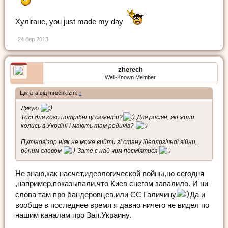
Хулігане, you just made my day
24 бер 2013
zherech
Well-Known Member
Цитата від mrochkizm:
↑
Дякую
Тоді для кого потрібні ці сюжети?
Для росіян, які жили
колись в Україні і мають там родичів?
Путіновізор ніяк не може вийти зі стану ідеологічної війни,
одним словом
Зате є над чим посміятися
Не знаю,как насчет,идеологической войны,но сегодня
,например,показывали,что Киев снегом завалило. И ни
слова там про бандеровцев,или СС Галичину
Да и
вообще в последнее время я давно ничего не видел по
нашим каналам про Зап.Украину.