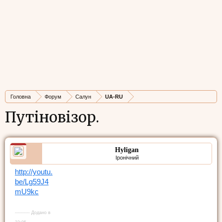
Головна
Форум
Салун
UA-RU
Путіновізор.
Hyligan
Іронічний
http://youtu.
be/Lg59J4
mU9kc
---------- Додано в