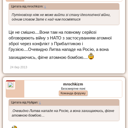
Цитата від mrochkizm:
↑
Путіновізор ніяк не може вийти зі стану ідеологічної війни,
одним словом Зате є над чим посміятися
Це не смішно....Вони там на повному серйозі
обговорюють війну з НАТО з застосуванням атомної
зброї через конфлікт з Прибалтикою і
Грузією....Очевидно Литва нападе на Росію, а вона
захищаючись, фігне атомною бомбою....
24 бер 2013
mrochkizm
Безсмертне поні
Команда форуму
Цитата від Hyligan:
↑
.Очевидно Литва нападе на Росію, а вона захищаючись, фігне
атомною бомбою....