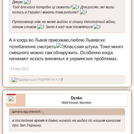
Дякую
Тоді для кого потрібні ці сюжети?
Для росіян, які жили
колись в Україні і мають там родичів?
Путіновізор ніяк не може вийти зі стану ідеологічної війни,
одним словом
Зате є над чим посміятися
А я когда во Львов приезжаю,люблю Львивске
телебачення смотреть
Классная штука. Тоже много
смешного можно там обнаружить. Особенно когда
начинают искать виновных в украинских проблемах.
24 бер 2013
Подобається x
2
Dzeko
Well-Known Member
Цитата від zherech:
↑
в последнее время я давно ничего не видел по нашим каналам
про Зап.Украину.