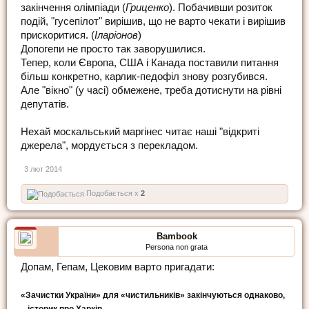
закінчення олімпіади (
Гриценко
). Побачивши розиток
подій, "гусепілот" вирішив, що не варто чекати і вирішив
прискоритися. (
Іларіонов
)
Допогепи не просто так заворушилися.
Тепер, коли Європа, США і Канада поставили питання
більш конкретно, карлик-педофіл знову розгубився.
Але "вікно" (у часі) обмежене, треба дотиснути на рівні
депутатів.
Нехай москальський маргінес читає наші "відкриті
джерела", мордується з перекладом.
3 лют 2014
Подобається x
2
Bambook
Persona non grata
Допам, Гепам, Цековим варто пригадати:
«Зачистки України» для «чистильників» закінчуються однаково,