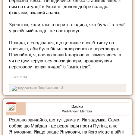
серйозно тяжко. Передивився кілька старіших відео з
ним по ситуації в Україні - доволі добре володіє
фактами, цікавий аналіз.
Зрештою, коли таке говорить людина, яка була " в темі"
у російській владі - це насторожує.
Правда, є сподівання, що це лише спосіб тиску на
опозицію, аби була більш зговірливою в переговорах.
Принаймні, я, послухавши Ілларіонова, замислився, а
чи не цим керуються опозиціонери, продовжуючи
переговори попри "кидок" із "амністією".
3 лют 2014
Подобається x
2
Dzeko
Well-Known Member
Реально звичайно, шо тут думати. Як задумка. Само-
собою що Майдан - це революція проти Путіна, а не
Януковича. Якщо впаде Янукович, на його місце в війні