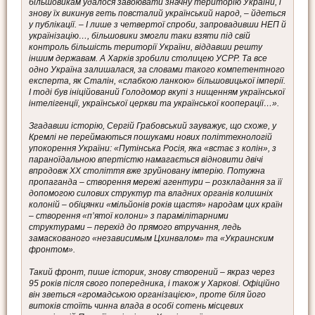
більшовикам удалося завоювати значну територію України, і
знову їх викинув геть повсталий український народ, – йдеться
у публікації. – І лише з четвертої спроби, запровадивши НЕП й
українізацію…, більшовики змогли таки взяти під свій
контроль більшість території України, віддавши решту
іншим державам. А Харків зробили столицею УСРР. Та все
одно Україна залишалася, за словами такого компетентного
експерта, як Сталін, «слабкою ланкою» більшовицької імперії.
І тоді був ініційований Голодомор вкупі з нищенням української
інтелігенції, української церкви та української кооперації…».
Згадавши історію, Сергій Грабовський зауважує, що схоже, у
Кремлі не переймаються пошуками нових політтехнологій
упокорення України: «Путінська Росія, яка «встає з колін», з
параноїдальною впертістю намагається відновити двічі
впродовж ХХ століття вже зруйновану імперію. Потужна
пропаганда – створення мережі агентури – розкладання за її
допомогою силових структур та владних органів колишніх
колоній – обіцянки «мільйонів років щастя» народам цих країн
– створення «п’ятої колони» з парамілітарними
структурами – перехід до прямого втручання, ледь
замаскованого «независимым Цхинвалом» та «Украинским
фронтом».
Такий фронт, пише історик, знову створений – якраз через
95 років після свого попередника, і також у Харкові. Офіційно
він зветься «громадською організацією», проте біля його
витоків стоїть чинна влада в особі сотень місцевих