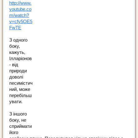
http://www.
youtube.co
m/watch?
v=cfy5OE5
FwTE
З одного
боку,
кажуть,
Ілларіонов
- від
природи
доволі
песимістич
ний, може
перебільш
увати.
З іншого
боку, не
сприймати
його