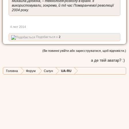
Михайла Добкіна, – технологія розколу в країні. Її
використовували, зокрема, й під час Помаранчевої революції
2004 року.
4 лют 2014
Подобається x
2
(Ви повинні увійти або зареєструватися, щоб відповісти.)
а де твій аватар? :)
Головна
Форум
Салун
UA-RU