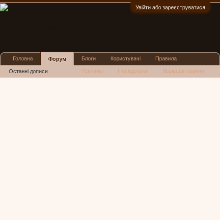
Увійти або зареєструватися
:)
Головна
Блоги
Користувачі
Правила
Форум
Реклама
Посиденьки
Львівські новини
Останні дописи