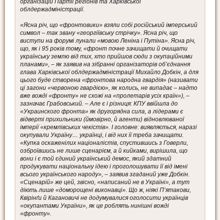
організацій Партії регіонів та Харківської
облдержадміністрації.
«Ясна річ, що «фронтовики» взяли собі російський імперський
символ – так звану «георгіївську стрічку». Ясна річ, що
виступи на форумі лунали «мовою Леніна і Путіна». Ясна річ,
що, як і 95 років тому, «фронт почне зачищати й очищати
українську землю від тих, хто прийшов сюди з окупаційними
планами», – як заявив на зібранні організаторів об’єднання
глава Харківської облдержадміністрації Михайло Добкін, а для
цього буде створена «фронтова народна гвардія» (називати
ці загони «червоною гвардією», як колись, не випадає – надто
вже вожді «фронту» не схожі на «пролетарів усіх країн»), –
зазначає Грабовський. – Але є і різниця: КПУ ввійшла до
«Украинского фронта» як другорядна сила, а лідерами є
відверті прихильники (ймовірно, й агенти) відновлюваної
імперії «кремлівських чекістів». І головне: виявляється, наразі
окупували Україну… українці, і від них її треба зачищати.
«Купка оскаженілих націоналістів, спустившись з Говерли,
озброївшись не лише сценарієм, а й кийками, вирішила, що
вони і є той єдиний український демос, який здатний
продукувати національну ідею і проголошувати її від імені
всього українського народу», – заявив згаданий уже Добкін.
«Сценарій» же цей, звісно, «написаний не в Україні», а тут
діють лише «доморощені виконавці». Що ж, ніякі П’ятакови,
Квірінґи й Кагановичі не додумувалися оголосити українців
«окупантами України», як це роблять нинішні вожді
«фронту».