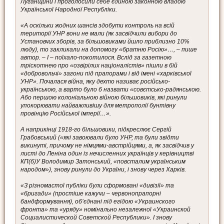
Луганщини і проголосили себе єдиною законною владою
Української Народної Республіки.
«А оскільки жодних шансів здобути контроль на всій
території УНР вони не мали (як засвідчили вибори до
Установчих зборів, за більшовиками йшло приблизно 10%
люду), то закликали на допомогу «братню Росію»…, – пише
автор. – І – поїхало-покотилося. Вслід за газетною
тріскотнею про «озвірілих націоналістів» пішли в бій
«добровольчі» загони під прапорами і від імені «харківської
УНР». Почалася війна, яку дехто називає російсько-
українською, а варто було б назвати «совєтсько-радянською.
Або першою колоніальною війною більшовиків, які ринули
упокорювати найважливішу для метрополії бунтівну
провінцію Російської імперії…».
А наприкінці 1918-го більшовики, підкреслює Сергій
Грабовський («які завоювали було УНР, та були звідти
викинуті, причому не німцями-австрійцями, а, як засвідчив у
листі до Леніна один із нечисленних українців у керівництві
КП(б)У Володимир Затонський, «повсталим українським
народом»), знову ринули до України, і знову через Харків.
«З різномастої публіки були сформовані «дивізії» та
«бригади» (простіше кажучи – червонопрапорні
бандформування), об’єднані під егідою «Украинского
фронта» та «уряду» номінально незалежної «Украинской
Социалистической Советской Республики». І знову