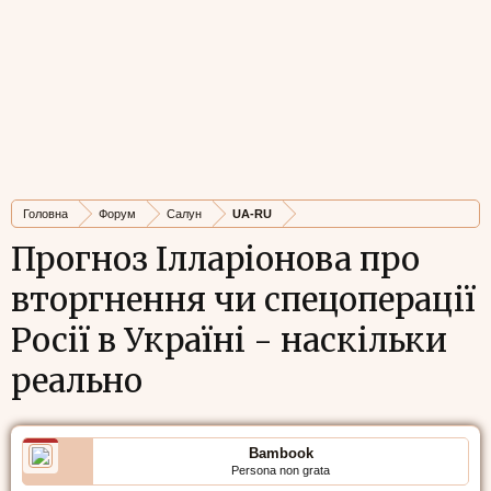
Головна
Форум
Салун
UA-RU
Прогноз Ілларіонова про
вторгнення чи спецоперації
Росії в Україні - наскільки
реально
Bambook
Persona non grata