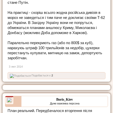
стане Путін.
На практиці - скоріш всього жодна російська дивізія в
мороз не заведеться і тим паче не доклигає своїми Т-62
до України. В Західну Україну вони не попруться,
обмежаться планами аншлюсу Криму, Миколаєва і
Донбасу (можливо Доба допоможе в Харкові).
Паралельно перекриють газ (або по 800$ за куб),
нарахуюь штраф 100 трильйонів за недобір, цукерки
перестануть купувати, митницю на замок, депортують
заробітчан.
3 лют 2014
Подобається x
2
Boris_Kiev
Дуже важлива персона
План реальний. Передбачалося вторгення після