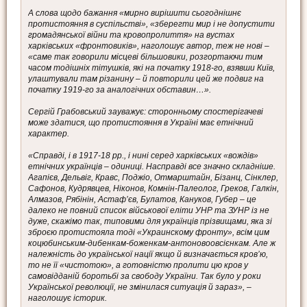
А слова щодо бажання «мирно вирішити сьогоднішнє
протистояння в суспільстві», «зберегти мир і не допустити
громадянської війни та кровопролиття» на вустах
харківських «фронтовиків», наголошує автор, теж не нові –
«саме так говорили місцеві більшовики, розгортаючи тим
часом тодішніх тітушків, які на початку 1918-го, взявши Київ,
улаштували там різанину – й повторили цей же подвиг на
початку 1919-го за аналогічних обставин…».
Сергій Грабовський зауважує: сторонньому спостерігачеві
може здатися, що протистояння в Україні має етнічний
характер.
«Справді, і в 1917-18 рр., і нині серед харківських «вождів»
етнічних українців – одиниці. Насправді все значно складніше.
Агапієв, Дельвіг, Кравс, Поджіо, Отмарштайн, Бізанц, Сінклер,
Сафонов, Кудрявцев, Ніконов, Комнін-Палеолог, Греков, Галкін,
Алмазов, Рябінін, Астаф’єв, Булатов, Кануков, Губер – це
далеко не повний список військової еліти УНР та ЗУНР із не
дуже, скажімо так, типовими для українців прізвищами, яка зі
зброєю протистояла тоді «Украинскому фронту», всім цим
коцюбинським-дибенкам-боженкам-антоновоовсієнкам. Але ж
належність до української нації якщо й визначається кров’ю,
то не її «чистотою», а готовністю пролити цю кров у
самовідданій боротьбі за свободу України. Так було у роки
Української революції, не змінилася ситуація й зараз», –
наголошує історик.