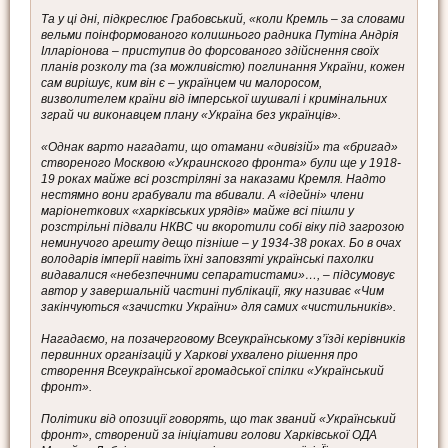
Та у ці дні, підкреслює Грабовський, «коли Кремль – за словами
вельми поінформованого колишнього радника Путіна Андрія
Ілларіонова – приступив до форсованого здійснення своїх
планів розколу та (за можливістю) поглинання України, кожен
сам вирішує, ким він є – українцем чи малоросом,
визволителем країни від імперської шушвалі і кримінальних
зграй чи виконавцем плану «Україна без українців».
«Однак варто нагадати, що отамани «дивізій» та «бригад»
створеного Москвою «Украинского фронта» були ще у 1918-
19 роках майже всі розстріляні за наказами Кремля. Надто
нестямно вони грабували та вбивали. А «ідейні» члени
маріонеткових «харківських урядів» майже всі пішли у
розстрільні підвали НКВС чи вкоротили собі віку під загрозою
неминучого арешту дещо пізніше – у 1934-38 роках. Бо в очах
володарів імперії навіть їхні заповзяті українські пахолки
видавалися «небезпечними сепаратистами»…, – підсумовує
автор у завершальній частині публікації, яку називає «Чим
закінчуються «зачистки України» для самих «чистильників».
Нагадаємо, на позачерговому Всеукраїнському з’їзді керівників
первинних організацій у Харкові ухвалено рішення про
створення Всеукраїнської громадської спілки «Український
фронт».
Політики від опозиції говорять, що так званий «Український
фронт», створений за ініціативи голови Харківської ОДА