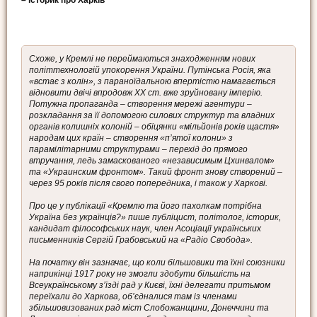
– історик про Харків
Схоже, у Кремлі не переймаються знаходженням нових
політтехнологій упокорення України. Путінська Росія, яка
«встає з колін», з параноїдальною впертістю намагається
відновити двічі впродовж ХХ ст. вже зруйновану імперію.
Потужна пропаганда – створення мережі агентури –
розкладання за її допомогою силових структур та владних
органів колишніх колоній – обіцянки «мільйонів років щастя»
народам цих країн – створення «п’ятої колони» з
парамілітарними структурами – перехід до прямого
втручання, ледь замаскованого «независимым Цхинвалом»
та «Украинским фронтом». Такий фронт знову створений –
через 95 років після свого попередника, і також у Харкові.
Про це у публікації «Кремлю та його пахолкам потрібна
Україна без українців?» пише публіцист, політолог, історик,
кандидат філософських наук, член Асоціації українських
письменників Сергій Грабовський на «Радіо Свобода».
На початку він зазначає, що коли більшовики та їхні союзники
наприкінці 1917 року не змогли здобути більшість на
Всеукраїнському з’їзді рад у Києві, їхні делегати притьмом
переїхали до Харкова, об’єдналися там із членами
збільшовизованих рад міст Слобожанщини, Донеччини та