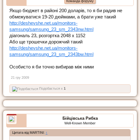
Команда форуму
Якщо бюджет в районі 200 доларів, то я би радив не
обмежуватися 19-20 дюймами, а брати уже такий
http://deshevshe.net.ua/monitors-
samsung/samsung_23_sm_2343nw.html
діагональ 23, розгортка 2048 x 1152
Або ще трошечки дорожчий такий
http://deshevshe.net.ua/monitors-
samsung/samsung_23_sm_2343bw.html
Особисто я би точно вибирав між ними
21 гру 2009
Подобається x
1
Бійцівська Рибка
Well-Known Member
Цитата від MARTINI:
↑