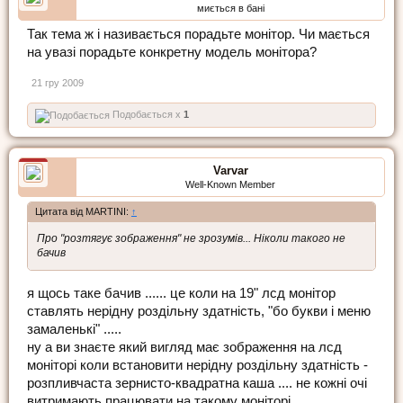
миється в бані
Так тема ж і називається порадьте монітор. Чи мається
на увазі порадьте конкретну модель монітора?
21 гру 2009
Подобається x
1
Varvar
Well-Known Member
Цитата від MARTINI:
↑
Про "розтягує зображення" не зрозумів... Ніколи такого не
бачив
я щось таке бачив ...... це коли на 19" лсд монітор
ставлять нерідну роздільну здатність, "бо букви і меню
замаленькі" .....
ну а ви знаєте який вигляд має зображення на лсд
моніторі коли встановити нерідну роздільну здатність -
розпливчаста зернисто-квадратна каша .... не кожні очі
витримають працювати на такому моніторі.