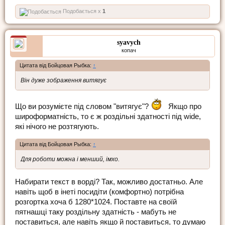
Подобається x
1
syavych
копач
Цитата від Бойцовая Рыбка:
↑
Він дуже зображення витягує
Що ви розумієте під словом "витягує"?
Якщо про
широформатність, то є ж роздільні здатності під wide,
які нічого не розтягують.
Цитата від Бойцовая Рыбка:
↑
Для роботи можна і менший, імхо.
Набирати текст в ворді? Так, можливо достатньо. Але
навіть щоб в інеті посидіти (комфортно) потрібна
розгортка хоча б 1280*1024. Поставте на своїй
пятнашці таку роздільну здатність - мабуть не
поставиться, але навіть якщо й поставиться, то думаю