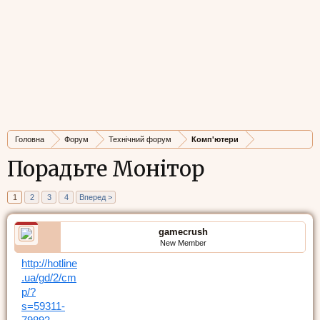
Головна
Форум
Технічний форум
Комп'ютери
Порадьте Монітор
1
2
3
4
Вперед >
gamecrush
New Member
http://hotline
.ua/gd/2/cm
p/?
s=59311-