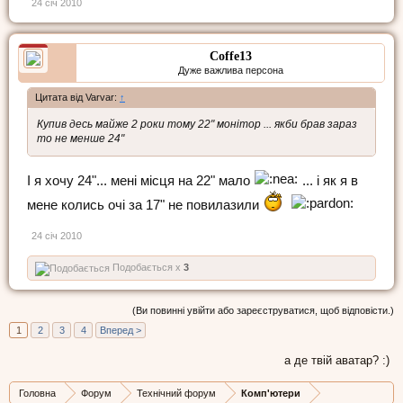
24 січ 2010
Coffe13
Дуже важлива персона
Цитата від Varvar:
↑
Купив десь майже 2 роки тому 22" монітор ... якби брав зараз
то не менше 24"
І я хочу 24"... мені місця на 22" мало
... і як я в
мене колись очі за 17" не повилазили
24 січ 2010
Подобається x
3
(Ви повинні увійти або зареєструватися, щоб відповісти.)
1
2
3
4
Вперед >
а де твій аватар? :)
Головна
Форум
Технічний форум
Комп'ютери