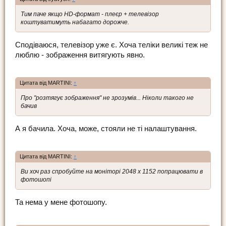
Тим паче якщо HD-формат - плеєр + телевізор
коштуватимуть набагато дорожче.
Сподіваюся, телевізор уже є. Хоча теліки великі теж не
люблю - зображення витягують явно.
Цитата від MARTINI:
↑
Про "розтягує зображення" не зрозумів... Ніколи такого не
бачив
А я бачила. Хоча, може, стояли не ті налаштування.
Цитата від MARTINI:
↑
Ви хоч раз спробуйте на моніторі 2048 x 1152 попрацювати в
фотошопі
Та нема у мене фотошопу.