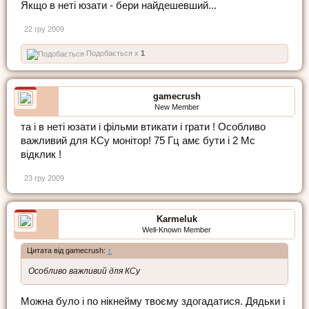
Якщо в неті юзати - бери найдешевший...
22 гру 2009
Подобається x
1
gamecrush
New Member
та і в неті юзати і фільми втикати і грати ! Особливо
важливий для КСу монітор! 75 Гц амє бути і 2 Мс
відклик !
23 гру 2009
Karmeluk
Well-Known Member
Цитата від gamecrush:
↑
Особливо важливий для КСу
Можна було і по нікнейму твоєму здогадатися. Дядьки і