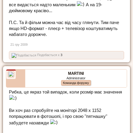
все видасться надто маленьким
А на 19-
дюймовому красіво...
П.С. Та й фільм можна час від часу глянути. Тим паче
якщо HD-формат - плеєр + телевізор коштуватимуть
набагато дорожче.
21 гру 2009
Подобається x
3
MARTINI
Administrator
Команда форуму
Рибка, це якраз той випадок, коли розмір має значення
Ви хоч раз спробуйте на моніторі 2048 x 1152
попрацювати в фотошопі, і про свою "пятнашку"
забудете назавжди