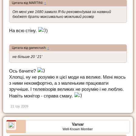
Цитата від MARTINI:
↑
От мені уже 1680 замало Я би рекомендував за наявний
бюджет брати максимально можливий розмір
На всю стіну.
)
Цитата від gamecrush:
↑
не більше 20 ' 21'
Ось бачите?
Хлопці, ну не розумію я цієї моди на велике. Мені якось
з ними некомфортно, а з маленьким працювати
зручніше. І телевізорів великих не розумію і не люблю.
Навіть монітор - справа смаку.
21 гру 2009
Varvar
Well-Known Member