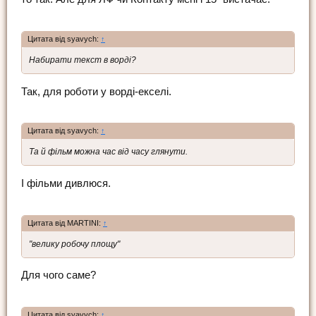
Цитата від syavych:
↑
Набирати текст в ворді?
Так, для роботи у ворді-екселі.
Цитата від syavych:
↑
Та й фільм можна час від часу глянути.
І фільми дивлюся.
Цитата від MARTINI:
↑
"велику робочу площу"
Для чого саме?
Цитата від syavych:
↑