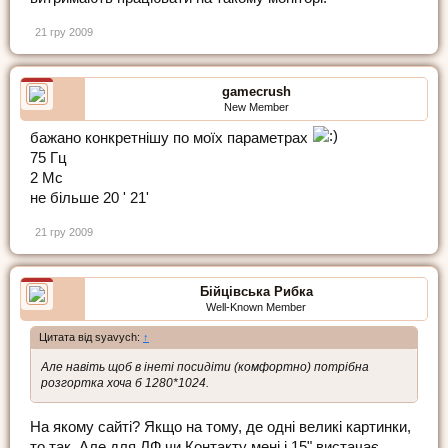
21 гру 2009
gamecrush
New Member
бажано конкретнішу по моїх параметрах
75 Гц
2 Мс
не більше 20 ' 21'
21 гру 2009
Бійцівська Рибка
Well-Known Member
Цитата від syavych:
↑
Але навіть щоб в інеті посидіти (комфортно) потрібна
розгортка хоча б 1280*1024.
На якому сайті? Якщо на тому, де одні великі картинки,
то так. Але для ЛФ чи Контакту мені і 15" вистачає.