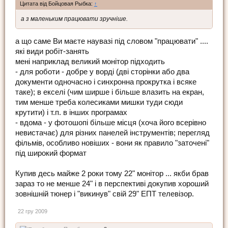
Цитата від Бойцовая Рыбка:
↑
а з маленьким працювати зручніше.
а що саме Ви маєте наувазі під словом "працювати" ....
які види робіт-занять
мені наприклад великий монітор підходить
- для роботи - добре у ворді (дві сторінки або два
документи одночасно і синхронна прокрутка і всяке
таке); в екселі (чим ширше і більше влазить на екран,
тим менше треба колесиками мишки туди сюди
крутити) і т.п. в інших програмах
- вдома - у фотошопі більше місця (хоча його всерівно
невистачає) для різних панелей інструментів; перегляд
фільмів, особливо новіших - вони як правило "заточені"
під широкий формат
Купив десь майже 2 роки тому 22" монітор ... якби брав
зараз то не менше 24" і в перспективі докупив хороший
зовнішній тюнер і "викинув" свій 29" ЕПТ телевізор.
22 гру 2009