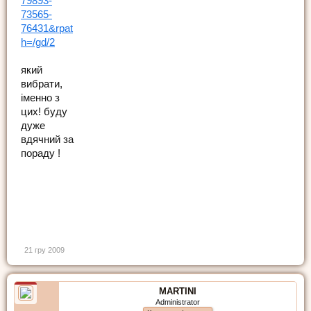
79893-
73565-
76431&rpat
h=/gd/2
який
вибрати,
іменно з
цих! буду
дуже
вдячний за
пораду !
21 гру 2009
MARTINI
Administrator