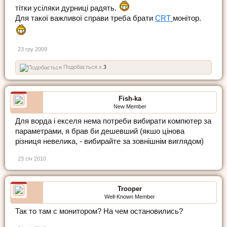
тітки усіляки дурниці радять.
Для такої важливої справи треба брати
CRT
монітор.
23 гру 2009
Подобається x
3
Fish-ka
New Member
Для ворда і екселя нема потреби вибирати компютер за
параметрами, я брав би дешевший (якшо цінова
різниця невелика, - вибирайте за зовнішнім виглядом)
23 січ 2010
Trooper
Well-Known Member
Так то там с монитором? На чем остановились?