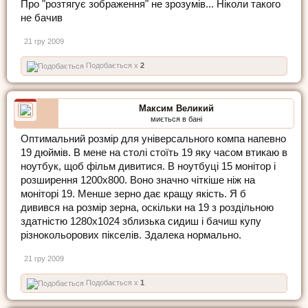
Про "розтягує зображення" не зрозумів... Ніколи такого
не бачив
21 гру 2009
Подобається x
2
Максим Великий
миється в бані
Оптимальний розмір для універсального компа напевно
19 дюймів. В мене на столі стоїть 19 яку часом втикаю в
ноутбук, щоб фільм дивитися. В ноутбуці 15 монітор і
розширення 1200х800. Воно значно чіткіше ніж на
моніторі 19. Менше зерно дає кращу якість. Я б
дивився на розмір зерна, оскільки на 19 з роздільною
здатністю 1280х1024 зблизька сидиш і бачиш купу
різнокольорових пікселів. Здалека нормально.
21 гру 2009
Подобається x
1