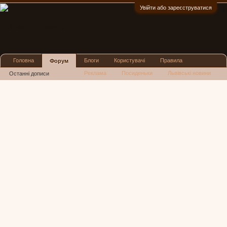
Увійти або зареєструватися
:)
Головна
Блоги
Користувачі
Правила
Форум
Реклама
Посиденьки
Львівські новини
Останні дописи