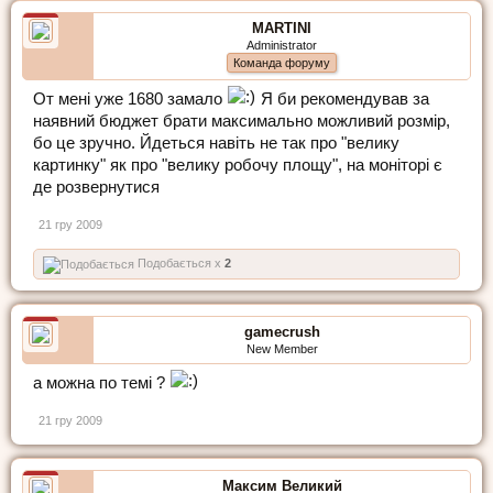
MARTINI
Administrator
Команда форуму
От мені уже 1680 замало
Я би рекомендував за
наявний бюджет брати максимально можливий розмір,
бо це зручно. Йдеться навіть не так про "велику
картинку" як про "велику робочу площу", на моніторі є
де розвернутися
21 гру 2009
Подобається x
2
gamecrush
New Member
а можна по темі ?
21 гру 2009
Максим Великий