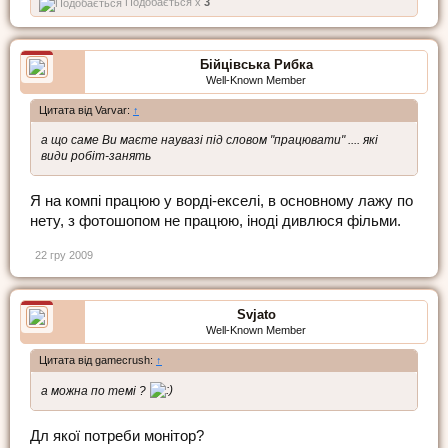
Подобається x
3
Бійцівська Рибка
Well-Known Member
Цитата від Varvar:
↑
а що саме Ви маєте наувазі під словом "працювати" .... які
види робіт-занять
Я на компі працюю у ворді-екселі, в основному лажу по
нету, з фотошопом не працюю, іноді дивлюся фільми.
22 гру 2009
Svjato
Well-Known Member
Цитата від gamecrush:
↑
а можна по темі ?
Дл якої потреби монітор?