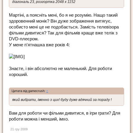
діагональ 23, розгортка 2048 x 1152
Мартіні, а поясніть мені, бо я не розумію. Нащо такий
здоровенний монік? Він дуже зображення витягує,
особисто мені це не подобається. Замість телевізора
фільми дивитися? Так для фільмів краще вже телік з
DVD-плеєром.
У мене п'ятнашка вже років 4:
Знаєте, і він абсолютно не маленький. Для роботи
хороший.
Цитата від gamecrush:
↑
який вибрати, іменно з цих! буду дуже вдячний за пораду !
Вам для роботи чи фільми дивитися, в ігри грати? Для
роботи можна і менший, імхо.
21 гру 2009