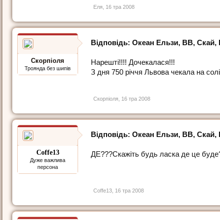
Еля
,
16 тра 2008
Відповідь: Океан Ельзи, ВВ, Скай, Es
Скорпіоля
Нарешті!!!! Дочекалася!!!
Троянда без шипів
З дня 750 річчя Львова чекала на солід
Скорпіоля
,
16 тра 2008
Відповідь: Океан Ельзи, ВВ, Скай, Es
Coffe13
ДЕ???Скажіть будь ласка де це буде
Дуже важлива
персона
Coffe13
,
16 тра 2008