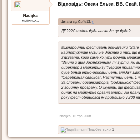
Відповідь: Океан Ельзи, ВВ, Скай, Es
Nadijka
мрійниця...
Цитата від Coffe13:
↑
ДЕ???Скажіть будь ласка де це буде?
Міжнародний фестиваль рок-музики "Stare M
найпотужніше музичне дійство з тих, що ві
з’ясувати, кого саме хочуть почути мешка
"Згідно з цим дослідженням, ті гурти, які
директор з маркетингу "Першої приватної
буде більш етно-роковий день, глядачі змож
"Серебряная свадьба". Наступний день, 1 че
За словами організаторів, "родзинкою" фес
2 годинну програму. Очікують, що фестивал
однак на майбутнє організатори, які пла
року фест обійшовся їм приблизно у 200 ти
Nadijka
,
16 тра 2008
Подобається x
1