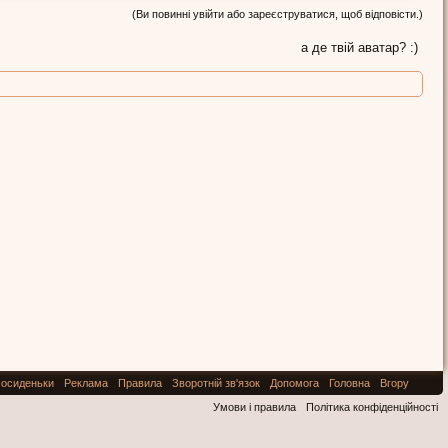
(Ви повинні увійти або зареєструватися, щоб відповісти.)
а де твій аватар? :)
осиденьки
Реклама
Правила
Зворотній зв'язок
Допомога
Головна
Вгору
Умови і правила
Політика конфіденційності