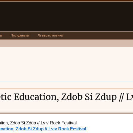
а
Посиденьки
Львівські новини
ic Education, Zdob Si Zdup // L
ion, Zdob Si Zdup // Lviv Rock Festival
ation, Zdob Si Zdup // Lviv Rock Festival