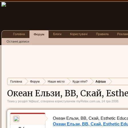
Головна
Блоги
Користувачі
Правила
Реклам
Форум
Останні дописи
Головна
Форум
Наше місто
Куди піти?
Афіша
Океан Ельзи, ВВ, Скай, Esthet
Тема у розділі '
Афіша
', створена користувачем
myRelax.com.ua
,
14 тра 2008
.
Океан Ельзи, ВВ, Скай, Esthetic Educat
Океан Ельзи, ВВ, Скай, Esthetic Educ