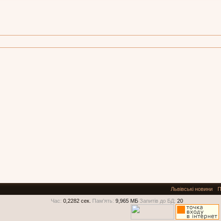
Львівські новини
П
Час:
0,2282 сек.
Пам'ять:
9,965 МБ
Запитів до БД:
20