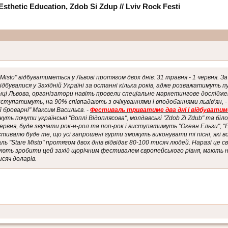
thetic Education, Zdob Si Zdup // Lviv Rock Festi
isto" відбуватиметься у Львові протягом двох днів: 31 травня - 1 червня. За
дбувалися у Західній Україні за останні кілька років, адже розважатимуть пу
нці Львова, організатори навіть провели спеціальне маркетингове дослідже
 виступатимуть, на 90% співпадають з очікуваннями і вподобаннями львів’ян, 
 броварні" Максим Васильєв. -
Фестиваль триватиме два дні і відбуватим
уть почути українські "Воплі Відоплясова", молдавські "Zdob Zi Zdub" та біло
рвня, буде звучати рок-н-рол та поп-рок і виступатимуть "Океан Ельзи", "Est
тивалю буде те, що усі запрошені гурти зможуть виконувати ті пісні, які во
ь "Stare Misto" протягом двох днів відвідає 80-100 тисяч людей. Наразі це с
нують зробити цей захід щорічним фестивалем європейського рівня, мають 
сяч доларів.