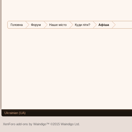
Головна
Форум
Наше місто
Куди піти?
Афіша
Ukrainian (UA)
XenForo add-ons by Waindigo™
©2015
Waindigo Ltd
.