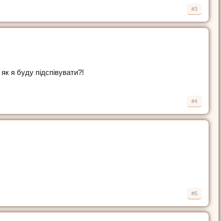
#3
 як я буду підспівувати?!
#4
#5