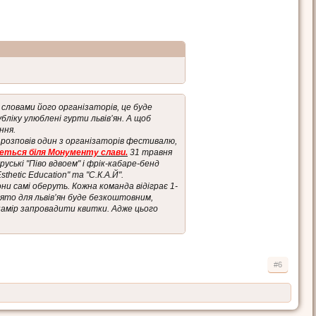
 словами його організаторів, це буде
бліку улюблені гурти львів’ян. А щоб
ння.
- розповів один з організаторів фестивалю,
еться біля Монументу слави.
31 травня
руські "Піво вдвоем" і фрік-кабаре-бенд
hetic Eduсation" та "С.К.А.Й".
ни самі оберуть. Кожна команда відіграє 1-
вято для львів’ян буде безкоштовним,
намір запровадити квитки. Адже цього
#6