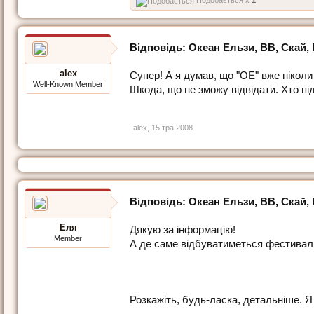
Подобається x
1
Відповідь: Океан Ельзи, ВВ, Скай, Es
alex
Супер! А я думав, що "ОЕ" вже ніколи
Well-Known Member
Шкода, що не зможу відвідати. Хто пі
alex
,
15 тра 2008
Відповідь: Океан Ельзи, ВВ, Скай, Es
Еля
Дякую за інформацію!
Member
А де саме відбуватиметься фестивал
Розкажіть, будь-ласка, детальніше. Я