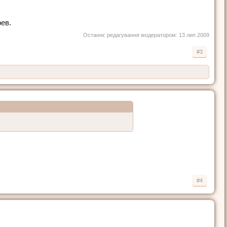
рев.
Останнє редагування модератором:
13 лип 2009
#3
#4