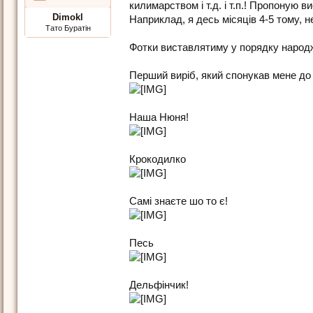
килимарством і т.д. і т.п.! Пропоную 
Dimokl
Наприклад, я десь місяців 4-5 тому, 
Тато Буратін
Фотки виставлятиму у порядку народ
Перший виріб, який спонукав мене до 
Наша Нюня!
Крокодилко
Самі знаєте шо то є!
Песь
Дельфінчик!