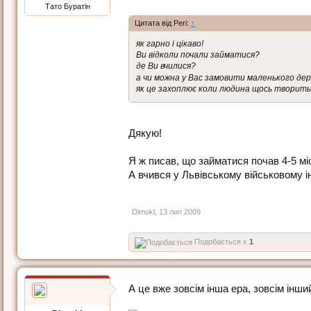
Тато Буратін
Цитата від Peri:
↑
як гарно і цікаво!
Ви відколи почали займатися?
де Ви вчилися?
а чи можна у Вас замовити маленького де
як це захоплює коли людина щось творить с
Дякую!
Я ж писав, що займатися почав 4-5 мі
А вчився у Львівському військовому ін
Dimokl
,
13 лип 2009
Подобається x
1
А це вже зовсім інша ера, зовсім інши