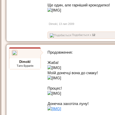
Ще один, але гарніший крокодилко!
Dimokl
,
13 лип 2009
Подобається x
12
Продовження:
Dimokl
Жаба!
Тато Буратін
Моїй донечці вона до смаку!
Процес!
Донечка захотіла луну!