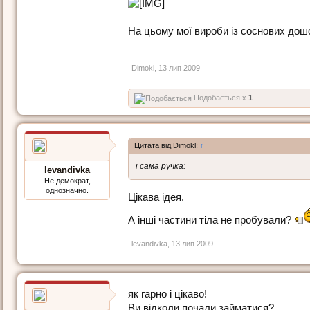
На цьому мої вироби із соснових дошо
Dimokl
,
13 лип 2009
Подобається x
1
Цитата від Dimokl:
↑
і сама ручка:
levandivka
Не демократ,
однозначно.
Цікава ідея.
А інші частини тіла не пробували?
levandivka
,
13 лип 2009
як гарно і цікаво!
Ви відколи почали займатися?