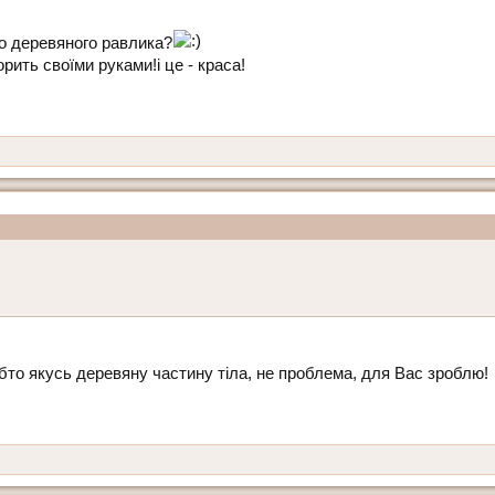
о деревяного равлика?
ить своїми руками!і це - краса!
обто якусь деревяну частину тіла, не проблема, для Вас зроблю!