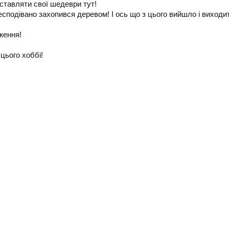
виставляти свої шедеври тут!
несподівано захопився деревом! І ось що з цього вийшло і виходи
ження!
цього хоббі!