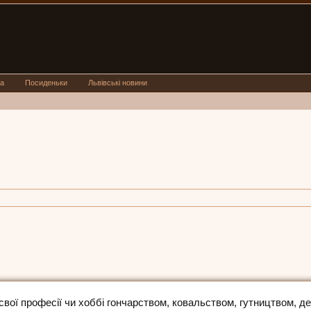
а
Посиденьки
Львівські новини
 свої професії чи хоббі гончарством, ковальством, гутництвом, д