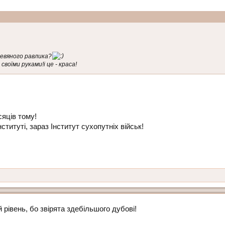
ревяного равлика?
воїми руками!і це - краса!
сяців тому!
ституті, зараз Інститут сухопутніх військ!
й рівень, бо звірята здебільшого дубові!