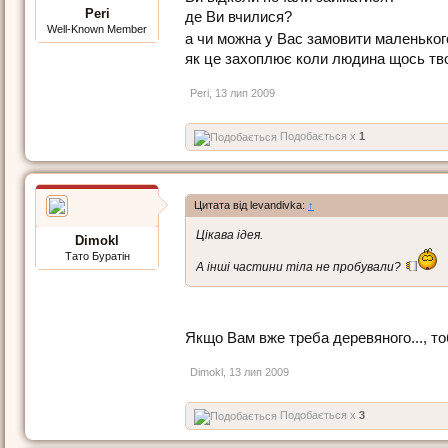
Peri
де Ви вчилися?
Well-Known Member
а чи можна у Вас замовити маленьког
як це захоплює коли людина щось твор
Peri
,
13 лип 2009
Подобається x
1
Цитата від levandivka:
↑
Цікава ідея.
Dimokl
Тато Буратін
А інші частини тіла не пробували?
Якщо Вам вже треба деревяного..., т
Dimokl
,
13 лип 2009
Подобається x
3