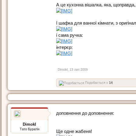
А це кухонна вішалка, яка, щоправда,
І шафка для ванної кімнати, з оригін
і сама ручка:
інтерєр:
Dimokl
,
13 лип 2009
Подобається x
14
доповнення до доповнення:
Dimokl
Тато Буратін
Ще одне жабеня!