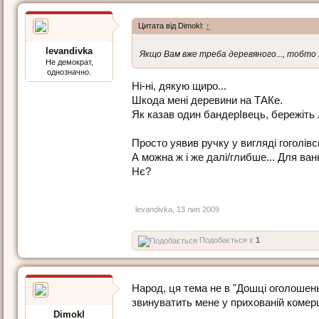
Цитата від Dimokl:
↑
levandivka
Якщо Вам вже треба деревяного..., тобто 
Не демократ,
однозначно.
Ні-ні, дякую щиро...
Шкода мені деревини на ТАКе.
Як казав один бандерІвець, бережіть л
Просто уявив ручку у вигляді гоголівс
А можна ж і же далі/глибше... Для ванн
Нє?
levandivka
,
13 лип 2009
Подобається x
1
Народ, ця тема не в "Дошці оголошень"
звинуватить мене у прихованій комерц
Dimokl