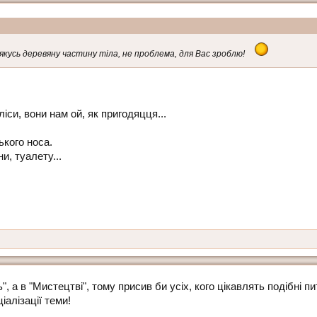
якусь деревяну частину тіла, не проблема, для Вас зроблю!
іси, вони нам ой, як пригодяцця...
ького носа.
и, туалету...
, а в "Мистецтві", тому присив би усіх, кого цікавлять подібні п
іалізації теми!