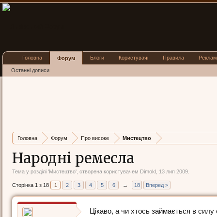
Головна
Блоги
Користувачі
Правила
Реклам
Форум
Останні дописи
Головна
Форум
Про високе
Мистецтво
Народні ремесла
Тема у розділі '
Мистецтво
', створена користувачем
Dimokl
,
13 лип 2009
.
Сторінка 1 з 18
1
2
3
4
5
6
→
18
Вперед >
Цікаво, а чи хтось займається в силу