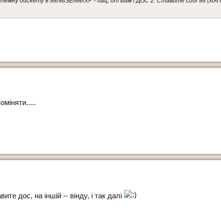
стемну дискету в 98/98SE/Me/XP - бац, от Вам і ДОС 2. Ставите собі 98 (хоч 
міняти.....
ите дос, на іншій -- вінду, і так далі