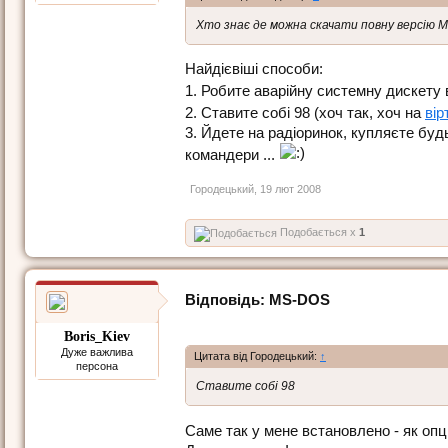
Хто знає де можна скачати повну версію М
Найдієвіші способи:
1. Робите аварійну системну дискету
2. Ставите собі 98 (хоч так, хоч на
ві
3. Йдете на радіоринок, купляєте будь
командери ...
Городецький
,
19 лют 2008
Подобається x
1
Відповідь: МS-DOS
Boris_Kiev
Дуже важлива
Цитата від Городецький:
↑
персона
Ставите собі 98
Саме так у мене встановлено - як опц