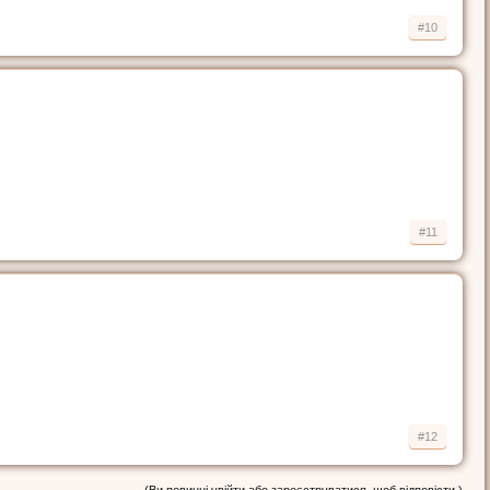
#10
#11
#12