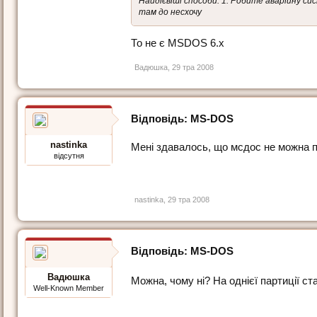
Найдієвіші способи: 1. Робите аварійну си
там до несхочу
То не є MSDOS 6.x
Вадюшка
,
29 тра 2008
Відповідь: МS-DOS
nastinka
Мені здавалось, що мсдос не можна по
відсутня
nastinka
,
29 тра 2008
Відповідь: МS-DOS
Вадюшка
Можна, чому ні? На однієї партиції став
Well-Known Member