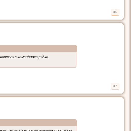
#6
скаються з командного рядка.
#7