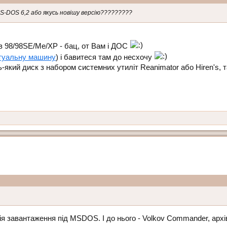
S-DOS 6,2 або якусь новішу версію?????????
 в 98/98SE/Me/XP - бац, от Вам і ДОС
ртуальну машину
) і бавитеся там до несхочу
-який диск з набором системних утиліт Reanimator або Hiren's, т
ія завантаження під MSDOS. І до нього - Volkov Commander, арх