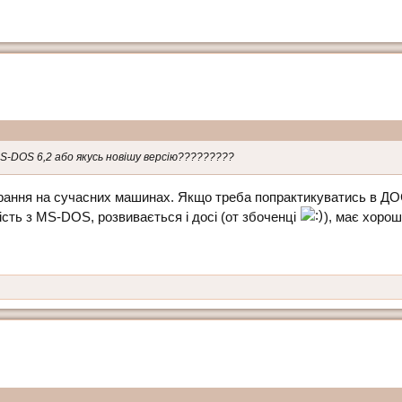
S-DOS 6,2 або якусь новішу версію?????????
рання на сучасних машинах. Якщо треба попрактикуватись в Д
ність з МS-DOS, розвивається і досі (от збоченці
), має хорош