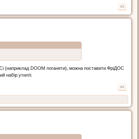
#3
ОСі (наприклад DOOM поганяти), можна поставити ФріДОС
ий набір утиліт.
#4