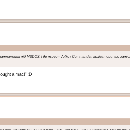
авантаження під MSDOS. І до нього - Volkov Commander, архіватори, що запу
ought a mac!" :D