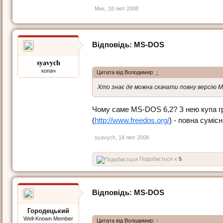
Мих
,
18 лют 2008
Відповідь: МS-DOS
syavych
копач
Цитата від Володимир:
↑
Хто знає де можна скачати повну версію М
Чому саме МS-DOS 6,2? З нею купа г
(
http://www.freedos.org/
) - повна суміс
syavych
,
18 лют 2008
Подобається x
5
Відповідь: МS-DOS
Городецький
Well-Known Member
Цитата від Володимир:
↑