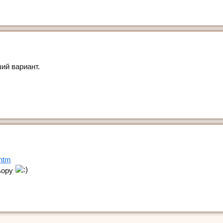
ий вариант.
.htm
льору