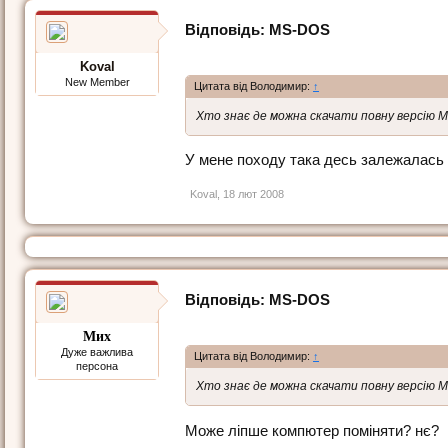
Відповідь: МS-DOS
Koval
New Member
Цитата від Володимир:
↑
Хто знає де можна скачати повну версію М
У мене походу така десь залежалась .
Koval
,
18 лют 2008
Відповідь: МS-DOS
Мих
Дуже важлива
Цитата від Володимир:
↑
персона
Хто знає де можна скачати повну версію М
Може ліпше компютер поміняти? нє?