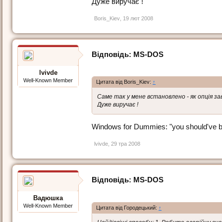
Дуже виручає !
Boris_Kiev
,
19 лют 2008
Відповідь: МS-DOS
lvivde
Well-Known Member
Цитата від Boris_Kiev:
↑
Саме так у мене встановлено - як опція з
Дуже виручає !
Windows for Dummies: "you should've b
lvivde
,
29 тра 2008
Відповідь: МS-DOS
Вадюшка
Well-Known Member
Цитата від Городецький:
↑