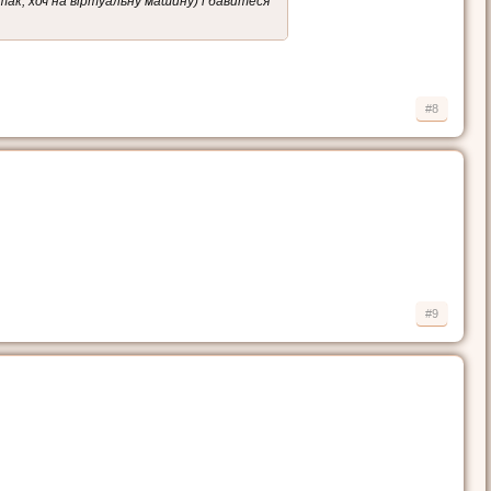
так, хоч на віртуальну машину) і бавитеся
#8
#9