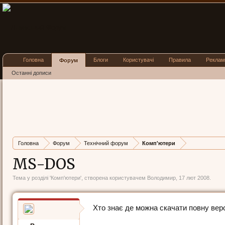
Головна
Блоги
Користувачі
Правила
Реклам
Форум
Останні дописи
Головна
Форум
Технічний форум
Комп'ютери
МS-DOS
Тема у розділі '
Комп'ютери
', створена користувачем
Володимир
,
17 лют 2008
.
Хто знає де можна скачати повну вер