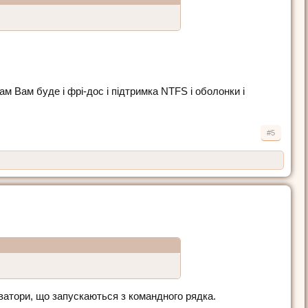
ам Вам буде і фрі-дос і підтримка NTFS і оболонки і
#5
іватори, що запускаються з командного рядка.