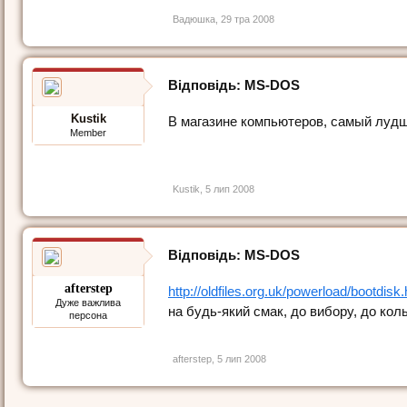
Вадюшка
,
29 тра 2008
Відповідь: МS-DOS
Kustik
В магазине компьютеров, самый лудш
Member
Kustik
,
5 лип 2008
Відповідь: МS-DOS
afterstep
http://oldfiles.org.uk/powerload/bootdisk
Дуже важлива
на будь-який смак, до вибору, до ко
персона
afterstep
,
5 лип 2008