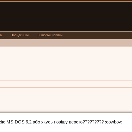
а
Посиденьки
Львівські новини
сію МS-DOS 6,2 або якусь новішу версію????????? :cowboy: