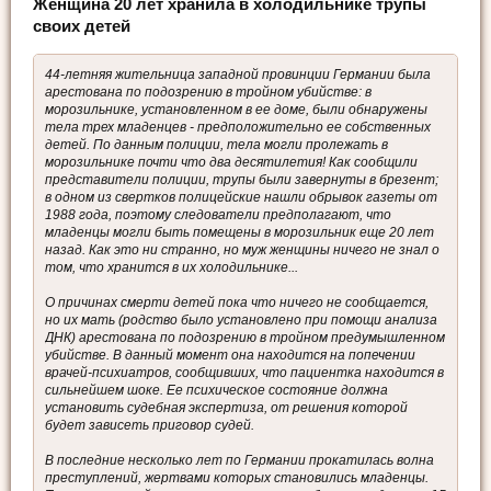
Женщина 20 лет хранила в холодильнике трупы
своих детей
44-летняя жительница западной провинции Германии была
арестована по подозрению в тройном убийстве: в
морозильнике, установленном в ее доме, были обнаружены
тела трех младенцев - предположительно ее собственных
детей. По данным полиции, тела могли пролежать в
морозильнике почти что два десятилетия! Как сообщили
представители полиции, трупы были завернуты в брезент;
в одном из свертков полицейские нашли обрывок газеты от
1988 года, поэтому следователи предполагают, что
младенцы могли быть помещены в морозильник еще 20 лет
назад. Как это ни странно, но муж женщины ничего не знал о
том, что хранится в их холодильнике...
О причинах смерти детей пока что ничего не сообщается,
но их мать (родство было установлено при помощи анализа
ДНК) арестована по подозрению в тройном предумышленном
убийстве. В данный момент она находится на попечении
врачей-психиатров, сообщивших, что пациентка находится в
сильнейшем шоке. Ее психическое состояние должна
установить судебная экспертиза, от решения которой
будет зависеть приговор судей.
В последние несколько лет по Германии прокатилась волна
преступлений, жертвами которых становились младенцы.