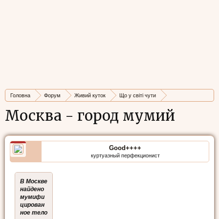
Головна
Форум
Живий куток
Що у світі чути
Стрічка новин
Москва - город мумий
Good++++
куртуазный перфекционист
В Москве
найдено
мумифи
цирован
ное тело