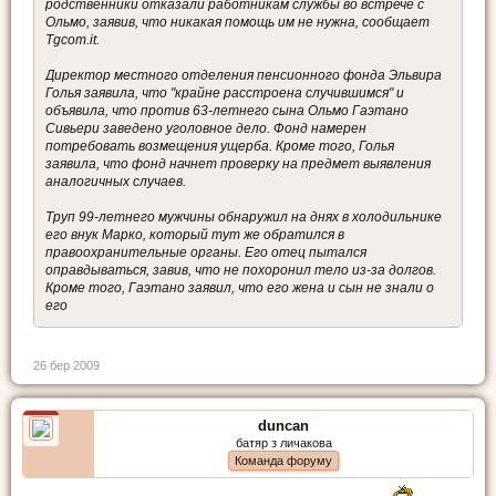
родственники отказали работникам службы во встрече с
Ольмо, заявив, что никакая помощь им не нужна, сообщает
Tgcom.it.
Директор местного отделения пенсионного фонда Эльвира
Голья заявила, что "крайне расстроена случившимся" и
объявила, что против 63-летнего сына Ольмо Гаэтано
Сивьери заведено уголовное дело. Фонд намерен
потребовать возмещения ущерба. Кроме того, Голья
заявила, что фонд начнет проверку на предмет выявления
аналогичных случаев.
Труп 99-летнего мужчины обнаружил на днях в холодильнике
его внук Марко, который тут же обратился в
правоохранительные органы. Его отец пытался
оправдываться, завив, что не похоронил тело из-за долгов.
Кроме того, Гаэтано заявил, что его жена и сын не знали о
его
26 бер 2009
duncan
батяр з личакова
Команда форуму