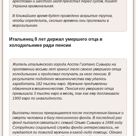
арестован и шестого июля предстал перед судом, пишет
Украина криминальная.
В ближайшее время будет проведено вскрытие трупов,
чтобы определить, сколько времени они пролежали в
морозильнике.
Итальянец 8 лет держал умершего отца в
холодильнике ради пенсии
Житель итальянского города Аоста Гаэтано Сивьери на
протяжении восьми лет хранил тело своего умершего отца
холодильнике и продолжал получать за него пенсию. В
результате подобного мошенничества ему удалось
заработать 182 тысячи евро. Мужчине предъявлены
обвинения в мошенничестве. Пенсия его умершего отца
превышала 3 тысячи евро в месяц, так как ему доплачивали
1900 евро по инвалидности.
Выплаты пенсии прекращаются после поступления данных о
смерти человека в базу пенсионного фонда. В последний раз
фонд пытался связаться с семьей Ольмо Сивьери в 1998 году.
Сотрудники социальной службы фонда интересовались, не
нуждается ли пожилой мужчина в какой-либо помощи. Однако