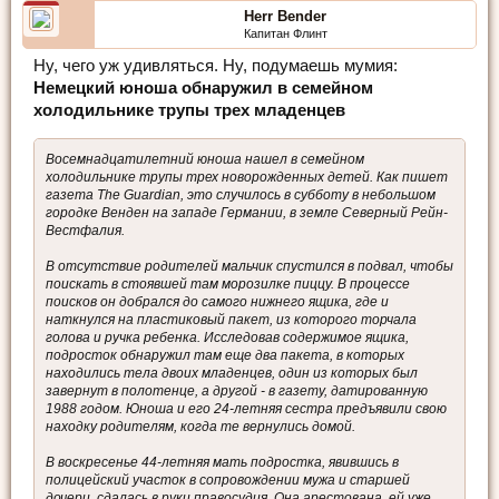
Herr Bender
Капитан Флинт
Ну, чего уж удивляться. Ну, подумаешь мумия:
Немецкий юноша обнаружил в семейном
холодильнике трупы трех младенцев
Восемнадцатилетний юноша нашел в семейном
холодильнике трупы трех новорожденных детей. Как пишет
газета The Guardian, это случилось в субботу в небольшом
городке Венден на западе Германии, в земле Северный Рейн-
Вестфалия.
В отсутствие родителей мальчик спустился в подвал, чтобы
поискать в стоявшей там морозилке пиццу. В процессе
поисков он добрался до самого нижнего ящика, где и
наткнулся на пластиковый пакет, из которого торчала
голова и ручка ребенка. Исследовав содержимое ящика,
подросток обнаружил там еще два пакета, в которых
находились тела двоих младенцев, один из которых был
завернут в полотенце, а другой - в газету, датированную
1988 годом. Юноша и его 24-летняя сестра предъявили свою
находку родителям, когда те вернулись домой.
В воскресенье 44-летняя мать подростка, явившись в
полицейский участок в сопровождении мужа и старшей
дочери, сдалась в руки правосудия. Она арестована, ей уже