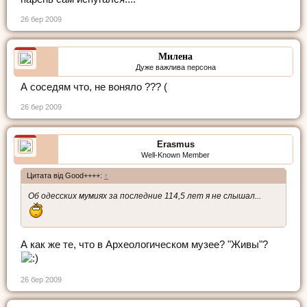
26 бер 2009
Милена
Дуже важлива персона
А соседям что, не воняло ??? (
26 бер 2009
Erasmus
Well-Known Member
Цитата від Good++++:
↑
Об одесских мумиях за последние 114,5 лет я не слышал...
А как же те, что в Археологическом музее? "Живы"?
26 бер 2009