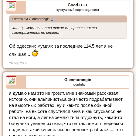
Good++++
куртуазный перфекционист
Цитата від Glenmorangie:
↑
капец....может и наши такие же, просто никто
экспериментов не ставил....
Об одесских мумиях за последние 114,5 лет я не
слышал...
26 бер 2009
Glenmorangie
moonlight
я думаю нам это не грозит, мне знакомый рассказал
историю, они альпинисты,а они часто подрабатывают
на высотных работах, ну и как-то после обычной
работы на высоте спустился вниз и как спускался не
стал на ноги, а лег на землю типа отдохнуть, какая-то
бабулька увидев из окна, что он так лежит с веревкой
подняла такой кипишь якобы человек разбился.....что
парень сам испугался....