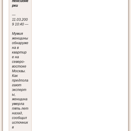
пенсионе
рки
—
11.03.200
9 10:40 —
Мумия
женщины
обнаруже
на в
квартир
е на
северо-
востоке
Москвы.
Как
предпола
гают
эксперт
ы,
женщина
умерла
пять лет
назад,
сообщил
источник
в