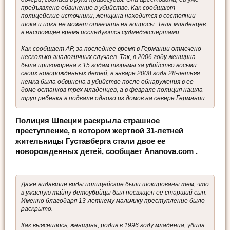
предъявлено обвинение в убийстве. Как сообщают
полицейские источники, женщина находится в состоянии
шока и пока не может отвечать на вопросы. Тела младенцев
в настоящее время исследуются судмедэкспертами.
Как сообщает AP, за последнее время в Германии отмечено
несколько аналогичных случаев. Так, в 2006 году женщина
была приговорена к 15 годам тюрьмы за убийство восьми
своих новорожденных детей, в январе 2008 года 28-летняя
немка была обвинена в убийстве после обнаружения в ее
доме останков трех младенцев, а в феврале полиция нашла
труп ребенка в подвале одного из домов на севере Германии.
Полиция Швеции раскрыла страшное
преступление, в котором жертвой 31-летней
жительницы Густавберга стали двое ее
новорожденных детей, сообщает Ananova.com .
Даже видавшие виды полицейские были шокированы тем, что
в ужасную тайну детоубийцы был посвящен ее старший сын.
Именно благодаря 13-летнему мальчику преступление было
раскрыто.
Как выяснилось, женщина, родив в 1996 году младенца, убила