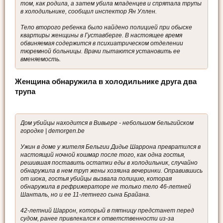
том, как родила, а затем убила младенцев и спрятала трупы
в холодильнике, сообщил инспектор Ян Уллен.
Тело второго ребенка было найдено полицией при обыске
квартиры женщины в Густавберге. В настоящее время
обвиняемая содержится в психиатрическом отделении
тюремной больницы. Врачи пытаются установить ее
вменяемость.
Женщина обнаружила в холодильнике друга два
трупа
Дом убийцы находится в Вивьере - небольшом бельгийском
городке | demorgen.be
Ужин в доме у жителя Бельгии Дидье Шаррона превратился в
настоящий ночной кошмар после того, как одна гостья,
решившая поставить остатки еды в холодильник, случайно
обнаружила в нем труп жены хозяина вечеринки. Оправившись
от шока, гостья убийцы вызвала полицию, которая
обнаружила в рефрижераторе не только тело 46-летней
Шанталь, но и ее 11-летнего сына Брайана.
42-летний Шаррон, который в пятницу предстанет перед
судом, ранее привлекался к ответственности из-за