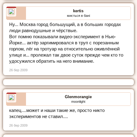
kertis
миється в бані
Ну... Москва город большущий, а в больших городах
люди равнодушные и чёрствые.
Вот помню показывали видео-эксперимент в Нью-
Йорке... актёр заргимировался в труп с порезанным
горлом, лёг на тротуар на относительно оживлённой
улице и... пролежал так двое суток прежде чем кто то
удосужился обратить на него внимание.
26 бер 2009
Glenmorangie
moonlight
капец....может и наши такие же, просто никто
экспериментов не ставил....
26 бер 2009