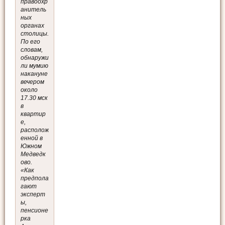
правоохр
анитель
ных
органах
столицы.
По его
словам,
обнаружи
ли мумию
накануне
вечером
около
17.30 мск
в
квартир
е,
располож
енной в
Южном
Медведк
ово.
«Как
предпола
гают
эксперт
ы,
пенсионе
рка