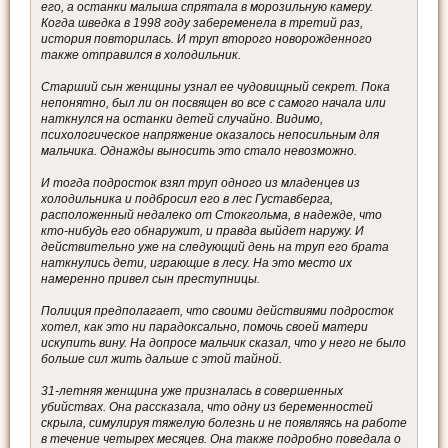
его, а останки малыша спрятала в морозильную камеру.
Когда шведка в 1998 году забеременела в третий раз,
история повторилась. И труп второго новорожденного
также отправился в холодильник.
Старший сын женщины узнал ее чудовищный секрет. Пока
непонятно, был ли он посвящен во все с самого начала или
наткнулся на останки детей случайно. Видимо,
психологическое напряжение оказалось непосильным для
мальчика. Однажды выносить это стало невозможно.
И тогда подросток взял труп одного из младенцев из
холодильника и подбросил его в лес Густавберга,
расположенный недалеко от Стокгольма, в надежде, что
кто-нибудь его обнаружит, и правда выйдет наружу. И
действительно уже на следующий день на труп его брата
наткнулись дети, играющие в лесу. На это место их
намеренно привел сын преступницы.
Полиция предполагает, что своими действиями подросток
хотел, как это ни парадоксально, помочь своей матери
искупить вину. На допросе мальчик сказал, что у него не было
больше сил жить дальше с этой тайной.
31-летняя женщина уже призналась в совершенных
убийствах. Она рассказала, что одну из беременностей
скрыла, симулируя тяжелую болезнь и не появляясь на работе
в течение четырех месяцев. Она также подробно поведала о