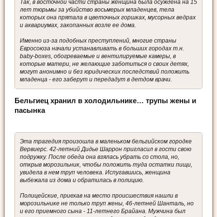
Так, в восточной части страны женщина была осуждена на 15
лет тюрьмы за убийство восьмерых младенцев, тела
которых она прятала в цветочных горшках, мусорных ведрах
и аквариумах, закопанных возле ее дома.
Именно из-за подобных преступлений, многие страны
Евросоюза начали устанавливать в больших городах т.н.
baby-boxes, обогреваемые и вентилируемые камеры, в
которые матери, не желающие заботиться о своих детях,
могут анонимно и без юридических последствий положить
младенца - его заберут и передадут в детдом врачи.
Бельгиец хранил в холодильнике… трупы жены и
пасынка
Эта трагедия произошла в маленьком бельгийском городке
Вервиерс. 42-летний Дидье Шаррон пригласил в гости свою
подружку. После обеда она взялась убрать со стола, но,
открыв морозильник, чтобы положить туда остатки пищи,
увидела в нем труп человека. Испугавшись, женщина
выбежала из дома и обратилась в полицию.
Полицейские, приехав на место происшествия нашли в
морозильнике не только труп жены, 46-летней Шанталь, но
и его приемного сына - 11-летнего Брайана. Мужчина был