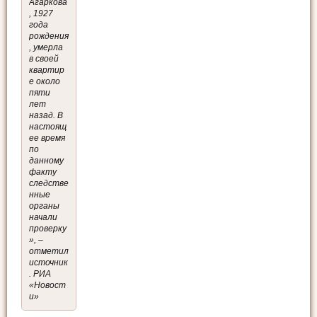
Агаркова
, 1927
года
рождения
, умерла
в своей
квартир
е около
пяти
лет
назад. В
настоящ
ее время
по
данному
факту
следстве
нные
органы
начали
проверку
», –
отметил
источник
. РИА
«Новост
и»