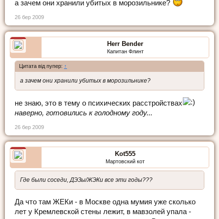
а зачем они хранили убитых в морозильнике?
26 бер 2009
Herr Bender
Капитан Флинт
Цитата від пупер:
↑
а зачем они хранили убитых в морозильнике?
не знаю, это в тему о психических расстройствах
наверно, готовились к голодному году...
26 бер 2009
Kot555
Мартовский кот
Где были соседи, ДЭЗы/ЖЭКи все эти годы???
Да что там ЖЕКи - в Москве одна мумия уже сколько
лет у Кремлевской стены лежит, в мавзолей упала -