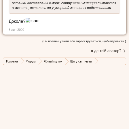
останки доставлены в морг, сотрудники милиции пытаются
выяснить, остались ли у умершей женщины родственники.
Доколе?
8 лип 2009
(Ви повинні увійти або зареєструватися, щоб відповісти.)
а де твій аватар? :)
Головна
Форум
Живий куток
Що у світі чути
Стрічка новин