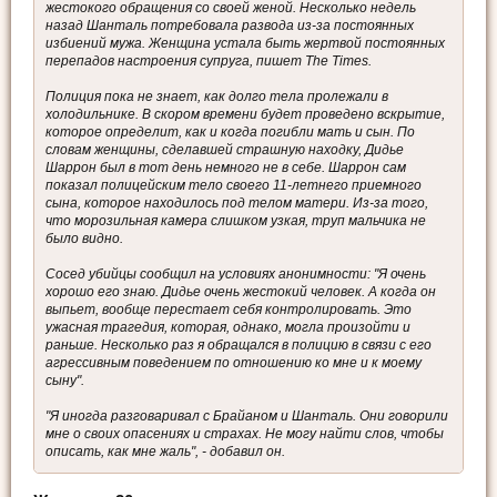
жестокого обращения со своей женой. Несколько недель
назад Шанталь потребовала развода из-за постоянных
избиений мужа. Женщина устала быть жертвой постоянных
перепадов настроения супруга, пишет The Times.
Полиция пока не знает, как долго тела пролежали в
холодильнике. В скором времени будет проведено вскрытие,
которое определит, как и когда погибли мать и сын. По
словам женщины, сделавшей страшную находку, Дидье
Шаррон был в тот день немного не в себе. Шаррон сам
показал полицейским тело своего 11-летнего приемного
сына, которое находилось под телом матери. Из-за того,
что морозильная камера слишком узкая, труп мальчика не
было видно.
Сосед убийцы сообщил на условиях анонимности: "Я очень
хорошо его знаю. Дидье очень жестокий человек. А когда он
выпьет, вообще перестает себя контролировать. Это
ужасная трагедия, которая, однако, могла произойти и
раньше. Несколько раз я обращался в полицию в связи с его
агрессивным поведением по отношению ко мне и к моему
сыну".
"Я иногда разговаривал с Брайаном и Шанталь. Они говорили
мне о своих опасениях и страхах. Не могу найти слов, чтобы
описать, как мне жаль", - добавил он.