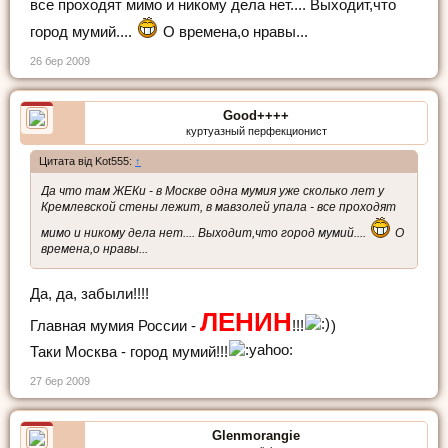
все проходят мимо и никому дела нет.... Выходит,что
город мумий....
О времена,о нравы...
26 бер 2009
Good++++
куртуазный перфекционист
Цитата від Kot555:
↑
Да что там ЖЕКи - в Москве одна мумия уже сколько лет у
Кремлевской стены лежит, в мавзолей упала - все проходят
мимо и никому дела нет.... Выходит,что город мумий....
О
времена,о нравы...
Да, да, забыли!!!!
ЛЕНИН
Главная мумия России -
!!!
)
Таки Москва - город мумий!!!
27 бер 2009
Glenmorangie