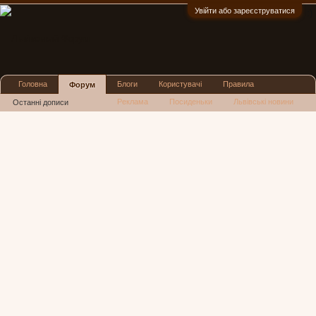
Увійти або зареєструватися
:)
Головна
Блоги
Користувачі
Правила
Форум
Реклама
Посиденьки
Львівські новини
Останні дописи