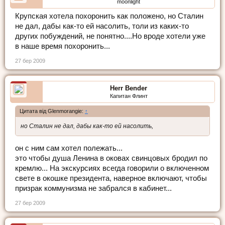
moonlight
Крупская хотела похоронить как положено, но Сталин
не дал, дабы как-то ей насолить, толи из каких-то
других побуждений, не понятно....Но вроде хотели уже
в наше время похоронить...
27 бер 2009
Herr Bender
Капитан Флинт
Цитата від Glenmorangie:
↑
но Сталин не дал, дабы как-то ей насолить,
он с ним сам хотел полежать...
это чтобы душа Ленина в оковах свинцовых бродил по
кремлю... На экскурсиях всегда говорили о включенном
свете в окошке президента, наверное включают, чтобы
призрак коммунизма не забрался в кабинет...
27 бер 2009