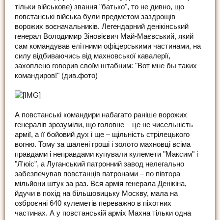
тільки військове) звання "батько", то не дивно, що
повстанські війська були предметом заздрощів
ворожих воєначальників. Легендарний денікінський
генерал Володимир Зіновієвич Май-Маєвський, який
сам командував елітними офіцерськими частинами, на
силу відбиваючись від махновської кавалерії,
захоплено говорив своїм штабним: "Вот мне бы таких
командиров!" (див.фото)
А повстанські командири набагато раніше ворожих
генералів зрозуміли, що головне – це не чисельність
армії, а її бойовий дух і ще – щільність стрілецького
вогню. Тому за шалені гроші і золото махновці всіма
правдами і неправдами купували кулемети "Максим" і
"Л'юіс", а Луганський патронний завод нелегально
забезпечував повстанців патронами – по півтора
мільйони штук за раз. Вся армія генерала Денікіна,
йдучи в похід на більшовицьку Москву, мала на
озброєнні 640 кулеметів переважно в піхотних
частинах. А у повстанській арміх Махна тільки одна