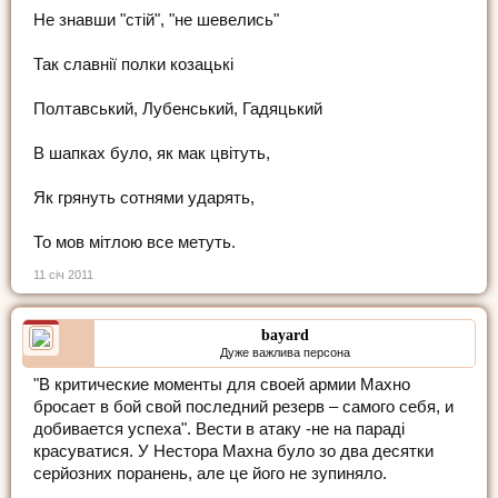
Не знавши "стій", "не шевелись"
Так славнії полки козацькі
Полтавський, Лубенський, Гадяцький
В шапках було, як мак цвітуть,
Як грянуть сотнями ударять,
То мов мітлою все метуть.
11 січ 2011
bayard
Дуже важлива персона
"В критические моменты для своей армии Махно
бросает в бой свой последний резерв – самого себя, и
добивается успеха". Вести в атаку -не на параді
красуватися. У Нестора Махна було зо два десятки
серйозних поранень, але це його не зупиняло.