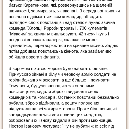
батьки Каретникова, які, розвернувшись на шаленій
швидкості, завмирають, як вкопані. З середньої тачанки
повільно піднімається сам командир, обводить
поглядом своїх повстанців і над степом лунає звична
команда "Хлопці! Ррроби грррязь!". 700 кулеметів
"Максим" за хвилину випльовують 42 тисячі куль і
невдовзі ворожа кавалерія, яка вже не може
зупинитись, перетворюється на криваве місиво. Задніх
потім добиває повстанська кіннота, яка завбачливо
обійшла ворога з флангів.
З ворожою піхотою мороки було набагато більше.
Примусово зігнані в білу чи червону армію солдати не
горіли бажанням воювати, а ще більше – помирати.
Тому вони, будучи зненацька захопленими
повстанцями, кидали зброю і видавали своїх
командирів та комісарів. Останніх повстанці безжально
рубали, зброю відбирали, а решту полонених
відпускали на всі чотири сторони. Проте більшовицькі
загороджувальні частини ловили цих солдатів,
озброювали їх і знову кидали в бій проти махновців.
Нестор Іванович лютував: "Ну не рубати ж їх всіх під