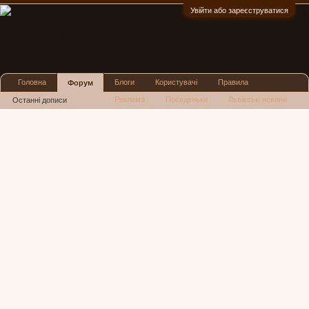
Увійти або зареєструватися
:)
Головна
Блоги
Користувачі
Правила
Форум
Реклама
Посиденьки
Львівські новини
Останні дописи