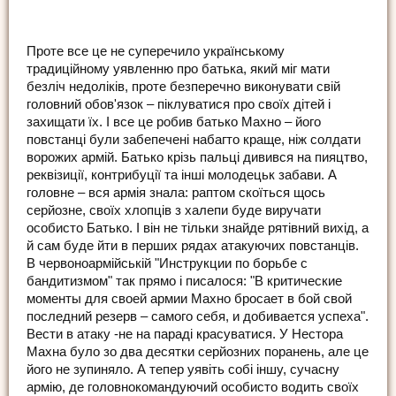
Проте все це не суперечило українському
традиційному уявленню про батька, який міг мати
безліч недоліків, проте безперечно виконувати свій
головний обов'язок – піклуватися про своїх дітей і
захищати їх. І все це робив батько Махно – його
повстанці були забепечені набагто краще, ніж солдати
ворожих армій. Батько крізь пальці дивився на пияцтво,
реквізиції, контрибуції та інші молодецьк забави. А
головне – вся армія знала: раптом скоїться щось
серйозне, своїх хлопців з халепи буде виручати
особисто Батько. І він не тільки знайде рятівний вихід, а
й сам буде йти в перших рядах атакуючих повстанців.
В червоноармійській "Инструкции по борьбе с
бандитизмом" так прямо і писалося: "В критические
моменты для своей армии Махно бросает в бой свой
последний резерв – самого себя, и добивается успеха".
Вести в атаку -не на параді красуватися. У Нестора
Махна було зо два десятки серйозних поранень, але це
його не зупиняло. А тепер уявіть собі іншу, сучасну
армію, де головнокомандуючий особисто водить своїх