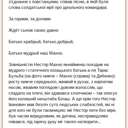
з'єднання з повстанцями, співав пісню, в якій були
слова солдатської мрії про ідеального командира:
За горами, за долами
Ждёт сынов своих давно
Батько храбрый, батько добрый,
Батько мудрый наш Махно.
Зовнішністю Нестор Махно якнайменш походив на
мудрого і статечного козацького батька а-ля Тарас
Бульба (на фото нижче – Махно (справа) та Дибенко):
росту нижче середнього, жвавий в рухах, з кирпатим
носом, жвавим поглядом і довгим волоссям, що
спадало на плечі, він здавався хлопчиком – так описує
його колишній начштаба Білаш. А ще крім того Нестор
Іванович мав безліч суто людських слабкостей, які ні
для кого не були таємницею: міг Нестор пити без міри,
був часом вередливим, як дитина, несправедливо
гнівався, під гарячу руку міг такого натворити...