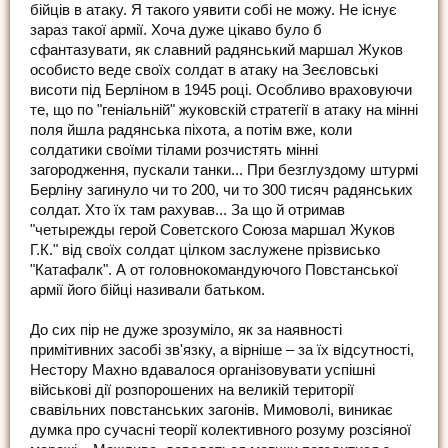
бійців в атаку. Я такого уявити собі не можу. Не існує
зараз такої армії. Хоча дуже цікаво було б
сфантазувати, як славний радянський маршал Жуков
особисто веде своїх солдат в атаку на Зеєловські
висоти під Берліном в 1945 році. Особливо враховуючи
те, що по "геніальній" жуковскій стратегії в атаку на мінні
поля йшла радянська піхота, а потім вже, коли
солдатики своїми тілами розчистять мінні
загородження, пускали танки... При безглуздому штурмі
Берліну загинуло чи то 200, чи то 300 тисяч радянських
солдат. Хто їх там рахував... За що й отримав
"четырежды герой Советского Союза маршал Жуков
Г.К." від своїх солдат цілком заслужене прізвисько
"Катафалк". А от головнокомандуючого Повстанської
армії його бійці називали батьком.
До сих пір не дуже зрозуміло, як за наявності
примітивних засобі зв'язку, а вірніше – за їх відсутності,
Нестору Махно вдавалося організовувати успішні
військові дії розпорошених на великій території
свавільних повстанських загонів. Мимоволі, виникає
думка про сучасні теорії колективного розуму розсіяної