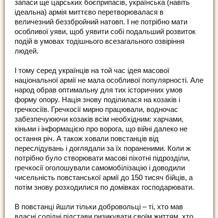
запаси ще царських боєприпасів, українська (навіть
ідеальна) армія миттєво перетворювалася в
величезний беззбройний натовп. І не потрібно мати
особливої уяви, щоб уявити собі подальший розвиток
подій в умовах тодішнього всезагального озвіріння
людей.
І тому серед українців на той час ідея масової
національної армії не мала особливої популярності. Але
народ обрав оптимальну для тих історичних умов
форму опору. Нація знову поділилася на козаків і
гречкосіїв. Гречкосії мирно працювали, водночас
забезпечуюючи козаків всім необхідним: харчами,
кіньми і інформацією про ворога, що війні далеко не
остання річ. А також ховали повстанців від
переслідувань і доглядали за їх пораненими. Коли ж
потрібно було створювати масові піхотні підрозділи,
гречкосії оголошували самомобілізацію і доводили
чисельність повстанської армії до 150 тисяч бійців, а
потім знову розходилися по домівках господарювати.
В повстанці йшли тільки добровольці – ті, хто мав
власні солідні підстави ризикувати своїм життям, хто