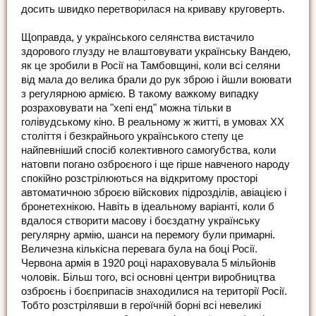
досить швидко перетворилася на криваву круговерть.
Щоправда, у українського селянства вистачило
здорового глузду не влаштовувати українську Вандею,
як це зробили в Росії на Тамбовщині, коли всі селяни
від мала до велика брали до рук зброю і йшли воювати
з регулярною армією. В такому важкому випадку
розраховувати на "хепі енд" можна тільки в
голівудському кіно. В реальному ж житті, в умовах ХХ
століття і безкрайнього українського степу це
найпевніший спосіб колективного самогубства, коли
натовпи погано озброєного і ще гірше навченого народу
спокійно розстрілюються на відкритому просторі
автоматичною зброєю війскових підрозділів, авіацією і
бронетехнікою. Навіть в ідеальному варіанті, коли б
вдалося створити масову і боєздатну українську
регулярну армію, шанси на перемогу були примарні.
Величезна кількісна перевага була на боці Росії.
Червона армія в 1920 році нараховувала 5 мільйонів
чоловік. Більш того, всі основні центри виробництва
озброєнь і боєприпасів знаходилися на території Росії.
Тобто розстрілявши в героїчній борні всі невеликі