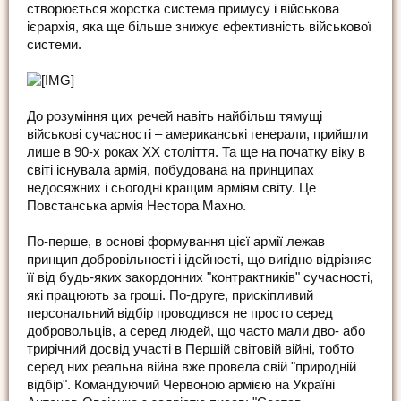
створюється жорстка система примусу і військова
ієрархія, яка ще більше знижує ефективність військової
системи.
До розуміння цих речей навіть найбільш тямущі
військові сучасності – американські генерали, прийшли
лише в 90-х роках ХХ століття. Та ще на початку віку в
світі існувала армія, побудована на принципах
недосяжних і сьогодні кращим арміям світу. Це
Повстанська армія Нестора Махно.
По-перше, в основі формування цієї армії лежав
принцип добровільності і ідейності, що вигідно відрізняє
її від будь-яких закордонних "контрактників" сучасності,
які працюють за гроші. По-друге, прискіпливий
персональний відбір проводився не просто серед
добровольців, а серед людей, що часто мали дво- або
трирічний досвід участі в Першій світовій війні, тобто
серед них реальна війна вже провела свій "природній
відбір". Командуючий Червоною армією на Україні