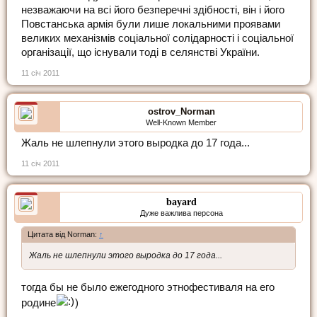
незважаючи на всі його безперечні здібності, він і його
Повстанська армія були лише локальними проявами
великих механізмів соціальної солідарності і соціальної
організації, що існували тоді в селянстві України.
11 січ 2011
ostrov_Norman
Well-Known Member
Жаль не шлепнули этого выродка до 17 года...
11 січ 2011
bayard
Дуже важлива персона
Цитата від Norman:
↑
Жаль не шлепнули этого выродка до 17 года...
тогда бы не было ежегодного этнофестиваля на его
родине
)