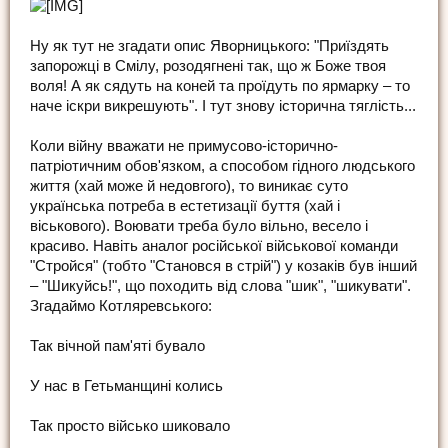
Ну як тут не згадати опис Яворницького: "Приїздять
запорожці в Смілу, розодягнені так, що ж Боже твоя
воля! А як сядуть на коней та проїдуть по ярмарку – то
наче іскри викрешують". І тут знову історична тяглість...
Коли війну вважати не примусово-історично-
патріотичним обов'язком, а способом гідного людського
життя (хай може й недовгого), то виникає суто
українська потреба в естетизації буття (хай і
віськового). Воювати треба було вільно, весело і
красиво. Навіть аналог російської військової команди
"Стройся" (тобто "Становся в стрій") у козаків був інший
– "Шикуйсь!", що походить від слова "шик", "шикувати".
Згадаймо Котляревського:
Так вічной пам'яті бувало
У нас в Гетьманщині колись
Так просто військо шиковало