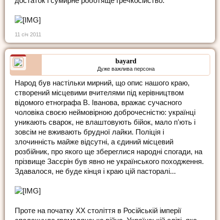
достаток і сумирне роботяще гречкосійство.
11 січ 2011
bayard
Дуже важлива персона
Народ був настільки мирний, що опис нашого краю,
створений місцевими вчителями під керівництвом
відомого етнографа В. Іванова, вражає сучасного
чоловіка своєю неймовірною доброчесністю: українці
уникають сварок, не влаштовують бійок, мало п'ють і
зовсім не вживають брудної лайки. Поліція і
злочинність майже відсутні, а єдиний місцевий
розбійник, про якого ще збереглися народні спогади, на
прізвище Засєрін був явно не українського походження.
Здавалося, не буде кінця і краю цій пасторалі...
Проте на початку ХХ століття в Російській імперії