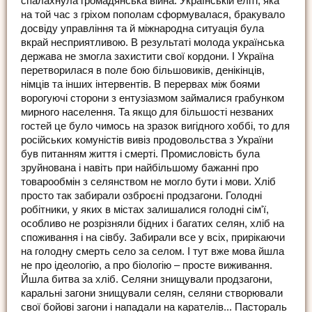
спалахнула громадянська війна. Українській еліті, яка
на той час з гріхом пополам сформувалася, бракувало
досвіду управління та й міжнародна ситуація була
вкрай несприятливою. В результаті молода українська
держава не змогла захистити свої кордони. І Україна
перетворилася в поле бою більшовиків, денікінців,
німців та інших інтервентів. В перервах між боями
ворогуючі сторони з ентузіазмом займалися грабунком
мирного населення. Та якщо для більшості незваних
гостей це було чимось на зразок вигідного хоббі, то для
російських комуністів вивіз продовольства з України
був питанням життя і смерті. Промисловість була
зруйнована і навіть при найбільшому бажанні про
товарообмін з селянством не могло бути і мови. Хліб
просто так забирали озброєні продзагони. Голодні
робітники, у яких в містах залишалися голодні сім'ї,
особливо не розрізняли бідних і багатих селян, хліб на
споживання і на сівбу. Забирали все у всіх, прирікаючи
на голодну смерть село за селом. І тут вже мова йшла
не про ідеологію, а про біологію – просте виживання.
Йшла битва за хліб. Селяни знищували продзагони,
каральні загони знищували селян, селяни створювали
свої бойові загони і нападали на карателів... Пастораль