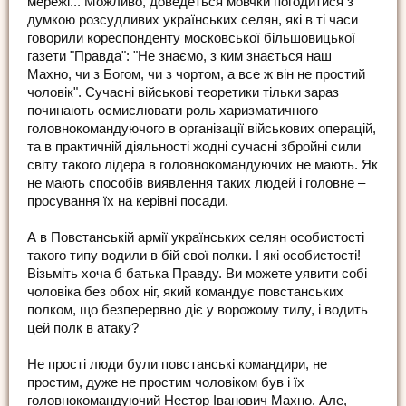
мережі... Можливо, доведеться мовчки погодитися з
думкою розсудливих українських селян, які в ті часи
говорили кореспонденту московської більшовицької
газети "Правда": "Не знаємо, з ким знається наш
Махно, чи з Богом, чи з чортом, а все ж він не простий
чоловік". Сучасні військові теоретики тільки зараз
починають осмислювати роль харизматичного
головнокомандуючого в організації військових операцій,
та в практичній діяльності жодні сучасні збройні сили
світу такого лідера в головнокомандуючих не мають. Як
не мають способів виявлення таких людей і головне –
просування їх на керівні посади.
А в Повстанській армії українських селян особистості
такого типу водили в бій свої полки. І які особистості!
Візьміть хоча б батька Правду. Ви можете уявити собі
чоловіка без обох ніг, який командує повстанських
полком, що безперервно діє у ворожому тилу, і водить
цей полк в атаку?
Не прості люди були повстанські командири, не
простим, дуже не простим чоловіком був і їх
головнокомандуючий Нестор Іванович Махно. Але,