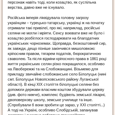
персонаж навіть тоді, коли козацтво, як суспільна
верства, давно вже не існувало.
Російська імперія ліквідувала головну загрозу
українцям – турецько-татарську, українці ж на початку
отримали такі привілеї, про які, наприклад, російські
селяни не могли і мріяти. Сенсу воювати вже не було і
козацтво розбіглося господарювати на благодатних
українських чорноземах. Щоправда, безкоштовний сир,
як завжди, дещо пізніше закінчився мишоловкою:
кріпосним правом, тягарем податків, бюрократичною
сваволею. Та після відміни кріпосного права в 1861 році
життя українських селян різко покращилося, особливо
на Лівобережжі та на Слобожанщині. Візьмемо для
прикладу звичайне слобожанське село Білолуцьк (нині
смт. Білолуцьк Новопсковського району Луганської
області). В кінці ХІХ століття білолуцькі селяни без
допомоги держави власним коштом збудували церкву
(див. фото нижче), комплекс будівель земської лікарні,
двоповерхову школу, земське училище та інше.
(Спробували б вони зробити це зараз, у ХХІ столітті...)
А тоді на Україні, особливо Слобідській, запанував