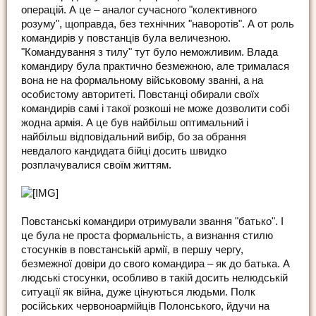
операцій. А це – аналог сучасного "колективного
розуму", щоправда, без технічних "наворотів". А от роль
командирів у повстанців була величезною.
"Командування з тилу" тут було неможливим. Влада
командиру була практично безмежною, але трималася
вона не на формальному військовому званні, а на
особистому авторитеті. Повстанці обирали своїх
командирів самі і такої розкоші не може дозволити собі
жодна армія. А це був найбільш оптимальний і
найбільш відповідальний вибір, бо за обрання
невдалого кандидата бійці досить швидко
розплачувалися своїм життям.
Повстанські командири отримували звання "батько". І
це була не проста формальність, а визнання стилю
стосунків в повстанській армії, в першу чергу,
безмежної довіри до свого командира – як до батька. А
людські стосунки, особливо в такій досить нелюдській
ситуації як війна, дуже цінуються людьми. Полк
російських червоноармійців Полонського, йдучи на