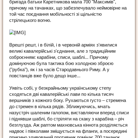
бригада батьки Каретникова мала 700 "Максимів",
причому на тачанках, що забезпечувало неймовірне на
той час поєднання мобільності зі щільністю
стрілецького вогню.
Врешті решт, і в білій, і в червоній арміях з'явилися
великі кавалерійські з'єднання, але з традиційним
озброєнням: карабіни, списи, шаблі... Причому
домінуючою була тактика бою холодною зброєю
("рубка"), як і за часів Стародавнього Риму. А у
повстанців вже було дещо інше...
Уявіть собі, у безкрайньому українському степу
сходяться дві кавалерійські лави по кілька тисяч
вершників з кожного боку. Рухаються густо – стремена
до стремен в кілька рядів. Зближуючись, мчать
назустріч шаленим галопом, виставляючи вперед списи
і піднявши шаблі, бо стріляти на скаку з карабіна – річ
безглузда. Аж раптом махновська кіннота розділяється
надвоє і півколами зміщується на фланги, а посередині
приємно здивований противник помічає 700 тачанок