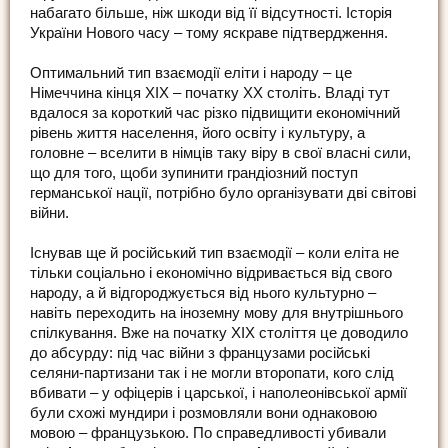
набагато більше, ніж шкоди від її відсутності. Історія
України Нового часу – тому яскраве підтвердження.
Оптимальний тип взаємодії еліти і народу – це
Німеччина кінця ХІХ – початку ХХ століть. Владі тут
вдалося за короткий час різко підвищити економічний
рівень життя населення, його освіту і культуру, а
головне – вселити в німців таку віру в свої власні сили,
що для того, щоби зупинити грандіозний поступ
германської нації, потрібно було організувати дві світові
війни.
Існував ще й російський тип взаємодії – коли еліта не
тільки соціально і економічно відривається від свого
народу, а й відгороджується від нього культурно –
навіть переходить на іноземну мову для внутрішнього
спілкування. Вже на початку ХІХ століття це доводило
до абсурду: під час війни з французами російські
селяни-партизани так і не могли второпати, кого слід
вбивати – у офіцерів і царської, і наполеонівської армії
були схожі мундири і розмовляли вони однаковою
мовою – французькою. По справедливості убивали