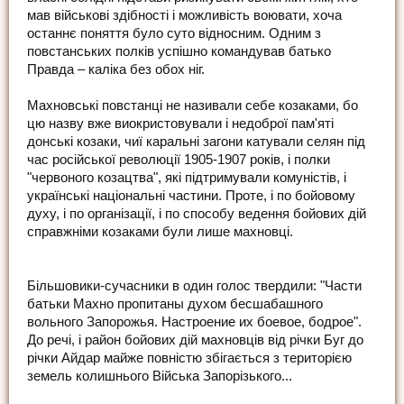
мав військові здібності і можливість воювати, хоча
останнє поняття було суто відносним. Одним з
повстанських полків успішно командував батько
Правда – каліка без обох ніг.
Махновські повстанці не називали себе козаками, бо
цю назву вже виокристовували і недоброї пам'яті
донські козаки, чиї каральні загони катували селян під
час російської революції 1905-1907 років, і полки
"червоного козацтва", які підтримували комуністів, і
українські національні частини. Проте, і по бойовому
духу, і по організації, і по способу ведення бойових дій
справжніми козаками були лише махновці.
Більшовики-сучасники в один голос твердили: "Части
батьки Махно пропитаны духом бесшабашного
вольного Запорожья. Настроение их боевое, бодрое".
До речі, і район бойових дій махновців від річки Буг до
річки Айдар майже повністю збігається з територією
земель колишнього Війська Запорізького...