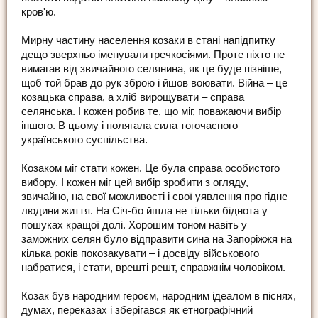
кров'ю.
Мирну частину населення козаки в стані напідпитку
дещо зверхньо іменували гречкосіями. Проте ніхто не
вимагав від звичайного селянина, як це буде пізніше,
щоб той брав до рук зброю і йшов воювати. Війна – це
козацька справа, а хліб вирощувати – справа
селянська. І кожен робив те, що міг, поважаючи вибір
іншого. В цьому і полягала сила тогочасного
українського суспільства.
Козаком міг стати кожен. Це була справа особистого
вибору. І кожен міг цей вибір зробити з огляду,
звичайно, на свої можливості і свої уявлення про гідне
людини життя. На Січ-бо йшла не тільки біднота у
пошуках кращої долі. Хорошим тоном навіть у
заможних селян було відправити сина на Запоріжжя на
кілька років покозакувати – і досвіду військового
набратися, і стати, врешті решт, справжнім чоловіком.
Козак був народним героєм, народним ідеалом в піснях,
думах, переказах і зберігався як етнографічний