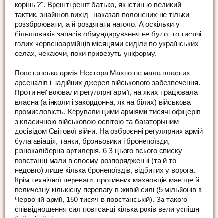
корінь!?". Врешті решт батько, як істинно великий
тактик, знайшов вихід і наказав полонених не тільки
роззброювати, а й роздягати наголо. А оскільки у
більшовиків запасів обмундирування не було, то тисячі
голих червоноармійців місяцями сиділи по українських
селах, чекаючи, поки привезуть уніформу.
Повстанська армія Нестора Махно не мала власних
арсеналів і надійних джерел військового забезпечення.
Проти неї воювали регулярні армії, на яких працювала
власна (а інколи і закордонна, як на білих) військова
промисловість. Керували цими арміями тисячі офіцерів
з класичною військовою освітою та багаторічним
досівідом Світової війни. На озброєнні регулярних армій
була авіація, танки, броньовики і бронепоїзди,
різнокаліберна артилерія. 6 З цього всього списку
повстанці мали в своєму розпорядженні (та й то
недовго) лише кілька бронепоїздів, відбитих у ворога.
Крім технічної переваги, противник махновців мав ще й
величезну кількісну перевагу в живій силі (5 мільйонів в
Червоній армії, 150 тисяч в повстанській). За такого
співвідношення сил повтсанці кілька років вели успішні