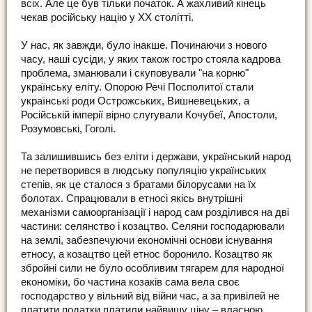
всіх. Але це був тільки початок. А жахливий кінець
чекав російську націю у ХХ столітті.
У нас, як завжди, було інакше. Починаючи з нового
часу, наші сусіди, у яких також гостро стояла кадрова
проблема, зманювали і скуповували "на корню"
українську еліту. Опорою Речі Посполитої стали
українські роди Острожських, Вишневецьких, а
Російській імперії вірно слугували Кочубеї, Апостоли,
Розумовські, Гоголі.
Та залишившись без еліти і держави, український народ
не перетворився в людську популяцію українських
степів, як це сталося з братами білорусами на їх
болотах. Спрацювали в етносі якісь внутрішні
механізми самоорганізації і народ сам розділився на дві
частини: селянство і козацтво. Селяни господарювали
на землі, забезпечуючи економічні основи існування
етносу, а козацтво цей етнос боронило. Козацтво як
збройні сили не було особливим тягарем для народної
економіки, бо частина козаків сама вела своє
господарство у вільний від війни час, а за привілей не
платити податки платили найвищу ціну – власною