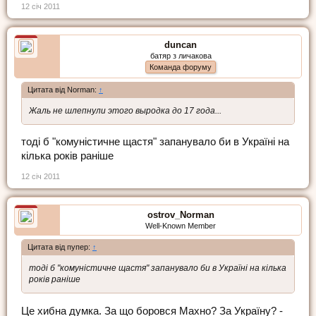
12 січ 2011
duncan
батяр з личакова
Команда форуму
Цитата від Norman:
↑
Жаль не шлепнули этого выродка до 17 года...
тоді б "комуністичне щастя" запанувало би в Україні на
кілька років раніше
12 січ 2011
ostrov_Norman
Well-Known Member
Цитата від пупер:
↑
тоді б "комуністичне щастя" запанувало би в Україні на кілька
років раніше
Це хибна думка. За що боровся Махно? За Україну? -