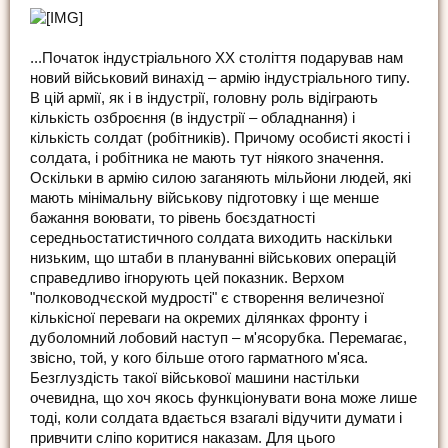
...Початок індустріального ХХ століття подарував нам
новий військовий винахід – армію індустріального типу.
В цій армії, як і в індустрії, головну роль відіграють
кількість озброєння (в індустрії – обладнання) і
кількість солдат (робітників). Причому особисті якості і
солдата, і робітника не мають тут ніякого значення.
Оскільки в армію силою заганяють мільйони людей, які
мають мінімальну військову підготовку і ще менше
бажання воювати, то рівень боєздатності
середньостатистичного солдата виходить наскільки
низьким, що штаби в плануванні військових операцій
справедливо ігнорують цей показник. Верхом
"полководчєской мудрості" є створення величезної
кількісної переваги на окремих ділянках фронту і
дуболомний лобовий наступ – м'ясорубка. Перемагає,
звісно, той, у кого більше отого гарматного м'яса.
Безглуздість такої військової машини настільки
очевидна, що хоч якось функціонувати вона може лише
тоді, коли солдата вдається взагалі відучити думати і
привчити сліпо коритися наказам. Для цього