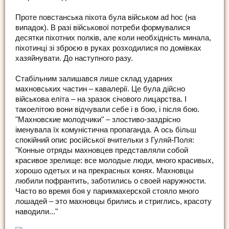
Проте повстанська піхота була військом ad hoc (на
випадок). В разі військової потреби формувалися
десятки піхотних полків, але коли необхідність минала,
піхотинці зі зброєю в руках розходилися по домівках
хазяйнувати. До наступного разу.
Стабільним залишався лише склад ударних
махновських частин – кавалерії. Це була дійсно
військова еліта – на зразок січового лицарства. І
такоелітою вони відчували себе і в бою, і після бою.
"Махновские молодчики" – злостиво-заздрісно
іменувала їх комуністична пропаганда. А ось більш
спокійний опис російської вчительки з Гуляй-Поля:
"Конные отряды махновцев представляли собой
красивое зрелище: все молодые люди, много красивых,
хорошо одетых и на прекрасных конях. Махновцы
любили пофрантить, заботились о своей наружности.
Часто во время боя у парикмахерской стояло много
лошадей – это махновцы брились и стриглись, красоту
наводили..."