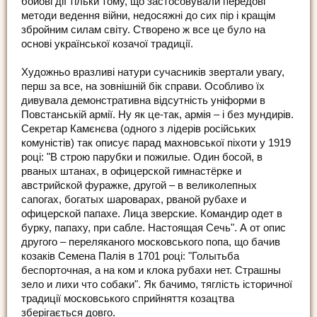
бойові дії тільки тому, що застосовували передові
методи ведення війни, недосяжні до сих пір і кращім
збройним силам світу. Створено ж все це було на
основі української козачої традиції.
Художньо вразливі натури сучасників звертали увагу,
перш за все, на зовнішній бік справи. Особливо їх
дивувала демонстративна відсутність уніформи в
Повстанській армії. Ну як це-так, армія – і без мундирів.
Секретар Камєнєва (одного з лідерів російських
комуністів) так описує парад махновської піхоти у 1919
році: "В строю парубки и пожилые. Один босой, в
рваных штанах, в офицерской гимнастёрке и
австрийской фуражке, другой – в великолепных
сапогах, богатых шароварах, рваной рубахе и
офицерской папахе. Лица зверские. Командир одет в
бурку, папаху, при сабле. Настоящая Сечь". А от опис
другого – переляканого московського попа, що бачив
козаків Семена Палія в 1701 році: "Голытьба
беспорточная, а на ком и клока рубахи нет. Страшны
зело и лихи что собаки". Як бачимо, тяглість історичної
традиції московського сприйняття козацтва
зберігається довго.