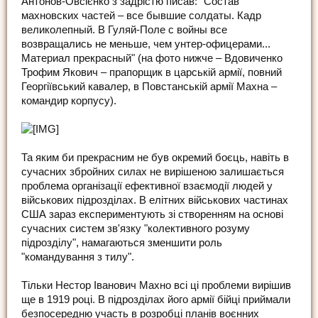
Антонов-Овсієнко з задрістю писав: "Состав
махновских частей – все бывшие солдаты. Кадр
великолепный. В Гуляй-Поле с войны все
возвращались не меньше, чем унтер-офицерами...
Материал прекрасный" (на фото нижче – Вдовиченко
Трофим Якович – прапорщик в царській армії, повний
Георгіївський кавалер, в Повстанській армії Махна –
командир корпусу).
Та яким би прекрасним не був окремий боєць, навіть в
сучасних збройних силах не вирішеною залишається
проблема організації ефективної взаємодії людей у
військових підрозділах. В елітних військових частинах
США зараз експериментують зі створенням на основі
сучасних систем зв'язку "колективного розуму
підрозділу", намагаються зменшити роль
"командування з тилу".
Тільки Нестор Іванович Махно всі ці проблеми вирішив
ще в 1919 році. В підрозділах його армії бійці приймали
безпосередню участь в розробці планів воєнних