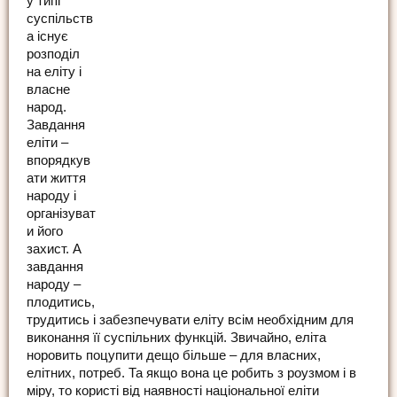
у типі
суспільств
а існує
розподіл
на еліту і
власне
народ.
Завдання
еліти –
впорядкув
ати життя
народу і
організуват
и його
захист. А
завдання
народу –
плодитись,
трудитись і забезпечувати еліту всім необхідним для
виконання її суспільних функцій. Звичайно, еліта
норовить поцупити дещо більше – для власних,
елітних, потреб. Та якщо вона це робить з роузмом і в
міру, то користі від наявності національної еліти