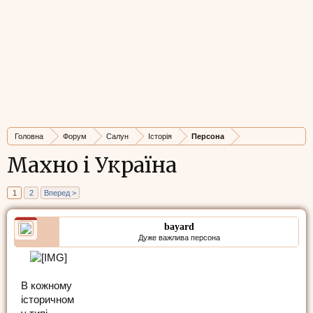
Головна
Форум
Салун
Історія
Персона
Махно і Україна
1
2
Вперед >
bayard
Дуже важлива персона
В кожному
історичном