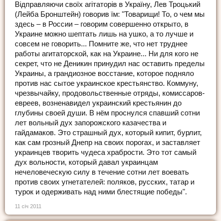
Відправляючи своїх агітаторів в Україну, Лев Троцький
(Лейба Бронштейн) говорив їм: "Товарищи! То, о чем мы
здесь – в России – говорим совершенно открыто, в
Украине можно шептать лишь на ушко, а то лучше и
совсем не говорить... Помните же, что нет труднее
работы агитаторской, как на Украине... Ни для кого не
секрет, что не Деникин принудил нас оставить пределы
Украины, а грандиозное восстание, которое подняло
против нас сытое украинское крестьянство. Коммуну,
чрезвычайку, продовольственные отряды, комиссаров-
евреев, возненавидел украинский крестьянин до
глубины своей души. В нём проснулся спавший сотни
лет вольный дух запорожского казачества и
гайдамаков. Это страшный дух, который кипит, бурлит,
как сам грозный Днепр на своих порогах, и заставляет
украинцев творить чудеса храбрости. Это тот самый
дух вольности, который давал украинцам
нечеловеческую силу в течение сотни лет воевать
против своих угнетателей: поляков, русских, татар и
турок и одерживать над ними блестящие победы".
11 січ 2011