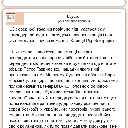
bayard
Дуже важлива персона
...З середньої тачанки повільно піднімається сам
командир, обводить поглядом своїх повстанців і над
степом лунає звична команда "Хлопці! Ррроби грррязь!"
...І, як колись запорожці, повстанці на крок
випереджали своїх ворогів у військовій тактиці, хоча
серед десятків тисяч махновців був тільки один штаб-
офіцер Петро Гавриленко, нащадки якого нині
проживають в смт Міловому Луганської області. Ворожі
ж армії були вщерть переповнені колишніми царськими
полковниками та генералами... Головною бойовою
силою повстанців були високомобільні загони
кавалерії, яка потай зосереджувалася в певних місцях,
потім наносила раптовий удар і знову розчинялася
серед безкрайніх українських просторів і українського
селянства. А якщо до цього ще додати високі бойові
якості повстанців-кіннотників, їх безмежну довіру до
своїх командирів, яким по праву давали військове (і не