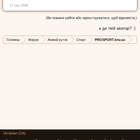
17 сер 2008
(Ви повинні увійти або зареєструватися, щоб відповісти.)
а де твій аватар? :)
Головна
Форум
Живий куток
Спорт
PROSPORT.lviv.ua
Ukrainian (UA)