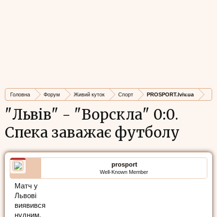
Головна
Форум
Живий куток
Спорт
PROSPORT.lviv.ua
"Львів" - "Ворскла" 0:0.
Спека заважає футболу
prosport
Well-Known Member
Матч у
Львові
виявився
нудним.