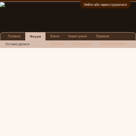
Увійти або зареєструватися
:)
Головна
Блоги
Користувачі
Правила
Форум
Реклама
Посиденьки
Львівські новини
Останні дописи