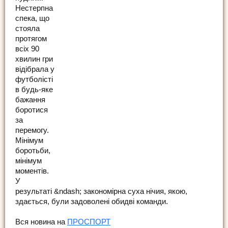
Нестерпна
спека, що
стояла
протягом
всіх 90
хвилин гри
відібрала у
футболісті
в будь-яке
бажання
боротися
за
перемогу.
Мінімум
боротьби,
мінімум
моментів.
У
результаті &ndash; закономірна суха нічия, якою,
здається, були задоволені обидві команди.
Вся новина на
ПРОСПОРТ