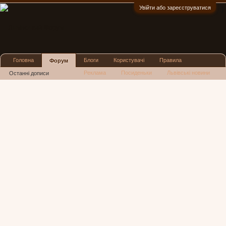
Увійти або зареєструватися
:)
Головна
Блоги
Користувачі
Правила
Форум
Реклама
Посиденьки
Львівські новини
Останні дописи