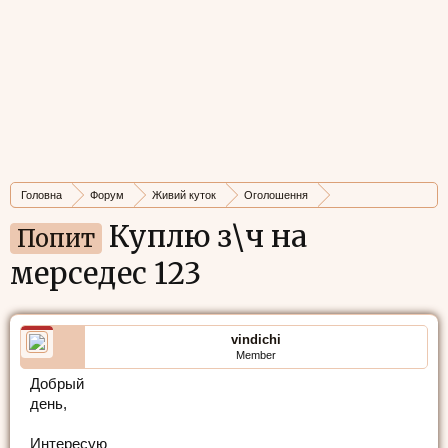
Головна
Форум
Живий куток
Оголошення
Авто, мото, вело
Куплю з\ч на
Попит
мерседес 123
vindichi
Member
Добрый
день,
Интересую