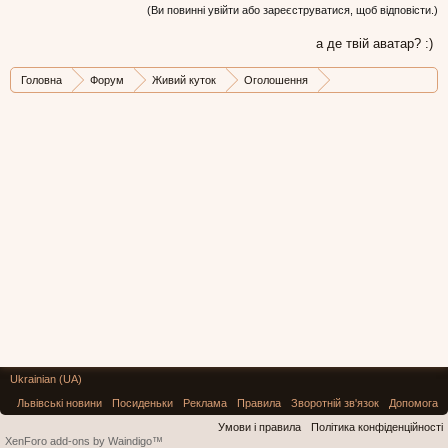
(Ви повинні увійти або зареєструватися, щоб відповісти.)
а де твій аватар? :)
Головна
Форум
Живий куток
Оголошення
Авто, мото, вело
Ukrainian (UA)
Львівські новини
Посиденьки
Реклама
Правила
Зворотній зв'язок
Допомога
Умови і правила
Політика конфіденційності
XenForo add-ons by Waindigo™