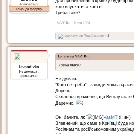
для проникнення в криївку буде прохо
Administrator
кого впускати, а кого ні.
Команда форуму
Треба таке?
MARTINI
,
15 лип 2009
Подобається x
1
Цитата від MARTINI:
↑
Треба таке?
levandivka
Не демократ,
однозначно.
Не думаю.
"Кого не треба" - завжди можна краси
Доречі.
Склалося враження, що Ви плутаєте 
Даремно.
Он, бачите, як "
VasMT
(Нині)"
Впевнений, що саме в Криївці буде н
Росіянам та російськомовним українц