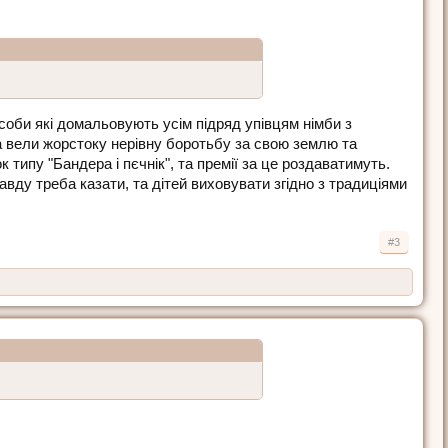
соби які домальовують усім підряд упівцям німби з
 а вели жорстоку нерівну боротьбу за свою землю та
 типу "Бандера і пєчнік", та премії за це роздаватимуть.
вду треба казати, та дітей виховувати згідно з традиціями
#3