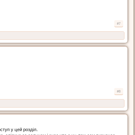
#7
#8
ступ у цей розділ.