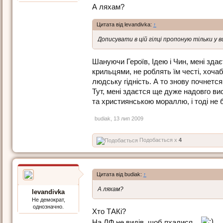
А ляхам?
Цитата від levandivka:
↑
Дописувати в цій гілці пропоную тільки у в
Шануючи Героїв, Ідею і Чин, мені зда
крильцями, не роблять їм честі, хоча
людську гідність. А то знову почнется
Тут, мені здаєтся ще дуже надовго ви
та християнською мораллю, і тоді не 
budiak
,
13 лип 2009
Подобається x
4
Цитата від budiak:
↑
А ляхам?
levandivka
Не демократ,
однозначно.
Хто ТАКі?
На ЛФ не видів, щоб пхалися...