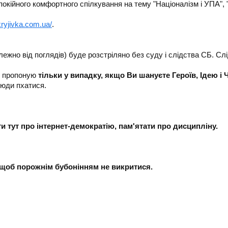
покійного комфортного спілкування на тему "Націоналізм і УПА", "
kryjivka.com.ua/
.
лежно від поглядів) буде розстріляно без суду і слідства СБ. Слі
ці пропоную
тільки у випадку, якщо Ви шануєте Героїв, Ідею і 
сюди пхатися.
и тут про інтернет-демократію, пам'ятати про дисципліну.
, щоб порожнім бубонінням не викритися.