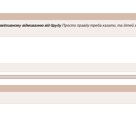
имітивному відмиванню від бруду
.Просто правду треба казати, та дітей 