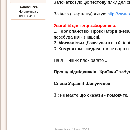
Започатковую цю
тестову
гілку для с
levandivka
Не демократ,
За ідею (і картинку) дякую
http://www.
однозначно.
Увага! В цій гілці заборонено:
1.
Горлопанство
. Провокаторів (неза
перебування - знищені.
2.
Москалізъм
. Дописувати в цій гіл
3.
Комунякам і жидам
теж не варто 
На ЛФ інших гілок багато...
Прошу відвідувачів "Криївки" забут
Слава Україні! Шануймося!
ЗІ: не маєте що сказати - помовчте
levandivka
,
11 лип 2009