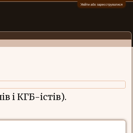
Увійти або зареєструватися
:)
в і КГБ-істів).