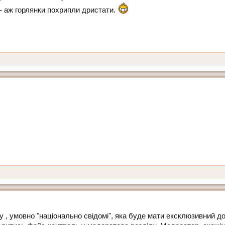
 - аж горлянки похрипли дристати.
пу , умовно "національно свідомі", яка буде мати ексклюзивний до