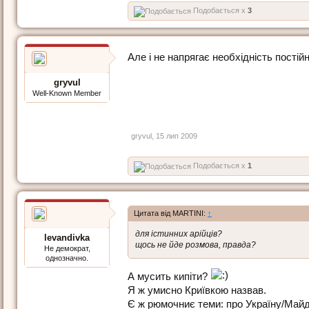
Подобається x
3
Але і не напрягає необхідність пості
gryvul
Well-Known Member
gryvul
,
15 лип 2009
Подобається x
1
Цитата від MARTINI:
↑
для істинних арійців?
levandivka
щось не йде розмова, правда?
Не демократ,
однозначно.
А мусить кипіти?
Я ж умисно Криївкою назвав.
Є ж рюмочниє теми: про Україну/Майд