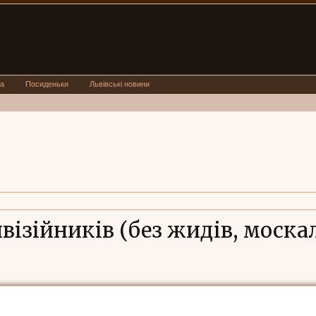
а
Посиденьки
Львівські новини
візійників (без жидів, москалі