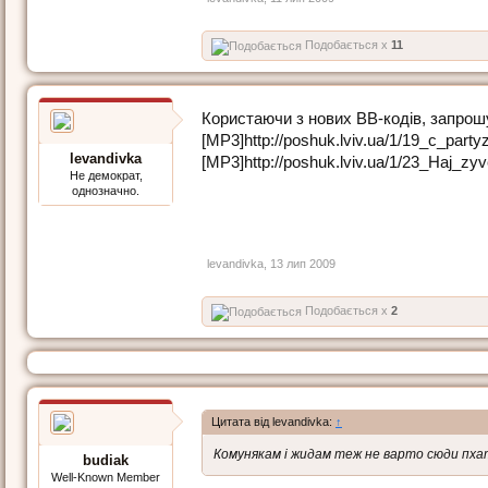
Подобається x
11
Користаючи з нових ВВ-кодів, запрошу
[MP3]http://poshuk.lviv.ua/1/19_c_part
levandivka
[MP3]http://poshuk.lviv.ua/1/23_Haj_z
Не демократ,
однозначно.
levandivka
,
13 лип 2009
Подобається x
2
Цитата від levandivka:
↑
Комунякам і жидам теж не варто сюди пха
budiak
Well-Known Member