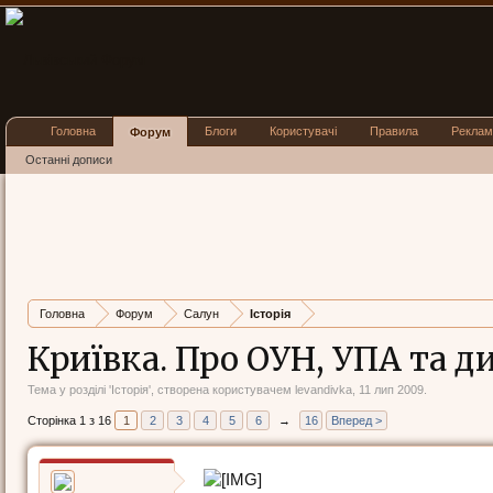
Головна
Блоги
Користувачі
Правила
Реклам
Форум
Останні дописи
Головна
Форум
Салун
Історія
Криївка. Про ОУН, УПА та ди
Тема у розділі '
Історія
', створена користувачем
levandivka
,
11 лип 2009
.
Сторінка 1 з 16
1
2
3
4
5
6
→
16
Вперед >