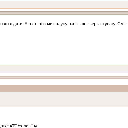
йно доводити. А на інші теми салуну навіть не звертаю увагу. См
ан/НАТО/солов'їну.