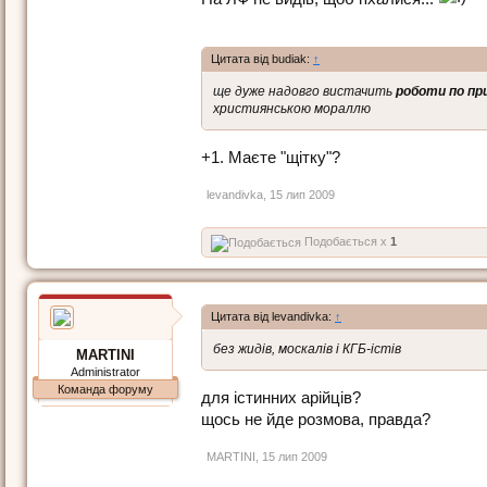
Цитата від budiak:
↑
ще дуже надовго вистачить
роботи по пр
християнською мораллю
+1. Маєте "щітку"?
levandivka
,
15 лип 2009
Подобається x
1
Цитата від levandivka:
↑
без жидів, москалів і КГБ-істів
MARTINI
Administrator
Команда форуму
для істинних арійців?
щось не йде розмова, правда?
MARTINI
,
15 лип 2009