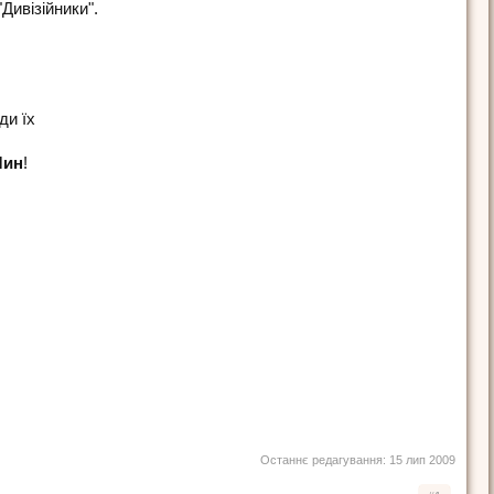
Дивізійники".
ди їх
Чин
!
Останнє редагування:
15 лип 2009