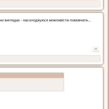
ішно виглядає - насолоджуюся можливістю помовчати...
#6