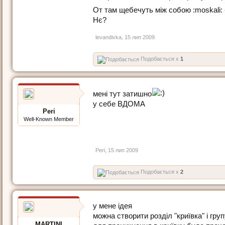
От там щебечуть між собою :moskali:
Нє?
levandivka
,
15 лип 2009
Подобається x
1
мені тут затишно
у себе ВДОМА
Peri
Well-Known Member
Peri
,
15 лип 2009
Подобається x
2
у мене ідея
можна створити розділ "криївка" і гру
MARTINI