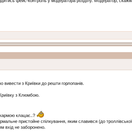
дитись фейс-контроль у модератора розділу. Модератор, скажімо,
во вивести з Криївки до решти горлопанів.
Криївку з Клюмбою.
 кармою клацає..?
ормальне пристойне спілкування, яким славився (до троллівської
ям вхід не заборонено.