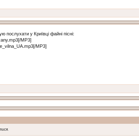
ю послухати у Криївці файні пісні:
yzany.mp3[/MP3]
yve_vilna_UA.mp3[/MP3]
тися.