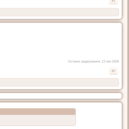
#1
Останнє редагування:
13 лип 2009
#2