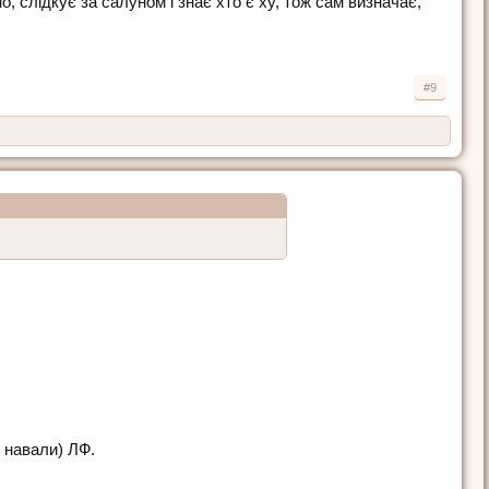
 слідкує за салуном і знає хто є ху, тож сам визначає,
#9
 навали) ЛФ.