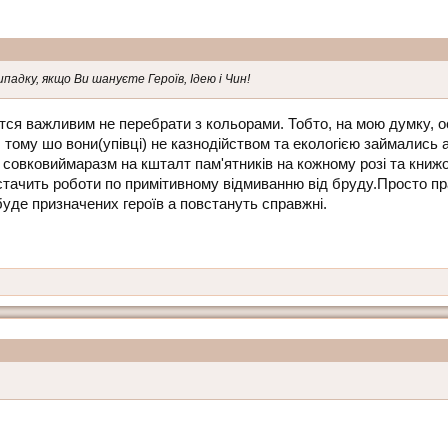
ипадку, якщо Ви шануєте Героїв, Ідею і Чин!
єтся важливим не перебрати з кольорами. Тобто, на мою думку, о
б тому шо вони(упівці) не казнодійством та екологією займались
 совковиймаразм на кшталт пам'ятників на кожному розі та книжок
стачить роботи по примітивному відмиванню від бруду.Просто пра
буде призначених героїв а повстануть справжні.