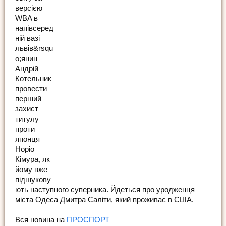
версією
WBA в
напівсеред
ній вазі
львів&rsqu
o;янин
Андрій
Котельник
провести
перший
захист
титулу
проти
японця
Норіо
Кімура, як
йому вже
підшукову
ють наступного суперника. Йдеться про уродженця
міста Одеса Дмитра Саліти, який проживає в США.
Вся новина на
ПРОСПОРТ