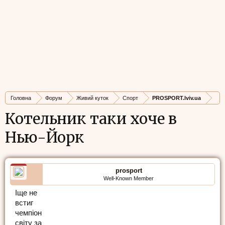
Головна
Форум
Живий куток
Спорт
PROSPORT.lviv.ua
Котельник таки хоче в
Нью-Йорк
prosport
Well-Known Member
Іще не
встиг
чемпіон
світу за