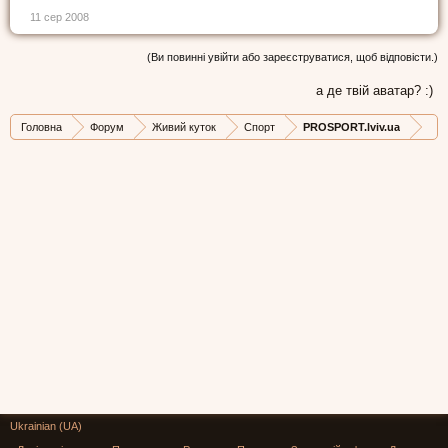
11 сер 2008
(Ви повинні увійти або зареєструватися, щоб відповісти.)
а де твій аватар? :)
Головна
Форум
Живий куток
Спорт
PROSPORT.lviv.ua
Ukrainian (UA)