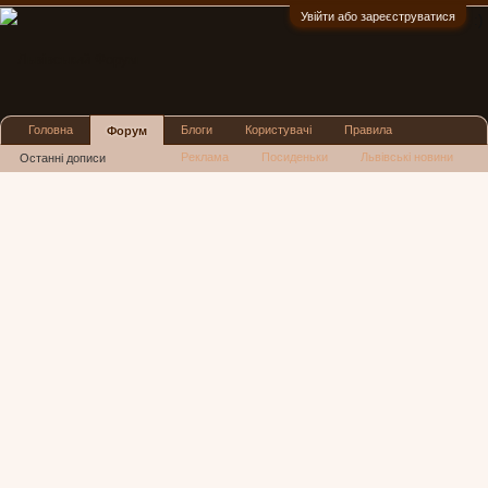
Увійти або зареєструватися
:)
Головна
Блоги
Користувачі
Правила
Форум
Реклама
Посиденьки
Львівські новини
Останні дописи