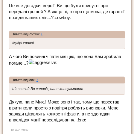
Це все догадки, версії. Ви що були присутні при
передачі грошей ? А якщо ні, то про що мова, де гарантії
правди ваших слів...?:cowboy:
Цитата від Romko:
↑
Мудрі слова!
А чого Ви повинні чіпати міліцію, що вона Вам зробила
погане...?
Цитата від Мих:
↑
Щасливий Ви чоловік, пане консультант.
Дякую, пане Мих.! Може воно і так, тому що перестав
вірити коли просто з повітря роблять висновки. Мене
завжди цікавлять конкретні факти, а не здогадки
внаслідок манії переслідування...!:no:
18 лис 2007