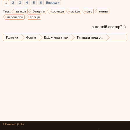
1
2
3
4
5
6
Вперед >
Tags:
аваков
бандити
корупція
міліція
мвс
менти
перевертні
поліція
а де твій аватар? :)
Головна
Форум
Вхід у краватках
Ти маєш право...
Ukrainian (UA)