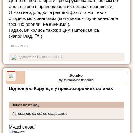
Для того щоб говорити про корумпованість, зовсім не
обов"язково в правоохоронних органах працювати.
Я маю не здогадки, а реальні факти із життєвих
сторінок моїх знайомих (коли знайомі були винні, але
гроші їх робили "не винними").
Гадаю, Ви колись також з цим зіштовхались
(наприклад, ГАІ)
18 лис 2007
Подобається x
4
Romko
Дуже важлива персона
Відповідь: Корупція у правоохоронних органах
Цитата від kYula:
↑
А я просто на неї не нариваюсь.
Мудрі слова!