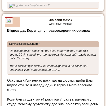
Подобається x
2
Зів'ялий мозок
Well-Known Member
Відповідь: Корупція у правоохоронних органах
Цитата від консультант:
↑
Це все догадки, версії. Ви що були присутні при передачі
грошей ? А якщо ні, то про що мова, де гарантії правди ваших
слів...?:cowboy:
Мене завжди цікавлять конкретні факти, а не здогадки
внаслідок манії переслідування...!:no:
Оскільки kYulи немає поки, що на форумі, щоби Вам
відповісти, то я наведу один історію з мого власного
життя.
Коли був студентом (4 роки тому) раз затримався у
студентському гуртожитку допізна, бо святкували день