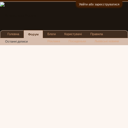
Увійти або зареєструватися
:)
Головна
Блоги
Користувачі
Правила
Форум
Реклама
Посиденьки
Львівські новини
Останні дописи