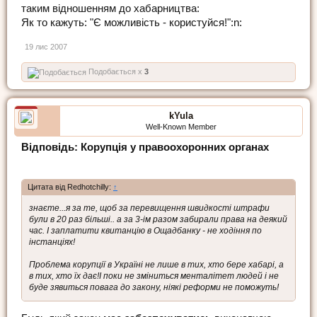
таким відношенням до хабарництва:
Як то кажуть: "Є можливість - користуйся!":n:
19 лис 2007
Подобається x
3
kYula
Well-Known Member
Відповідь: Корупція у правоохоронних органах
Цитата від Redhotchilly:
↑
знаєте...я за те, щоб за перевищення швидкості штрафи
були в 20 раз більші.. а за 3-ім разом забирали права на деякий
час. І заплатити квитанцію в Ощадбанку - не ходіння по
інстанціях!
Проблема корупції в Україні не лише в тих, хто бере хабарі, а
в тих, хто їх дає!І поки не зміниться менталітет людей і не
буде зявиться повага до закону, ніякі реформи не поможуть!