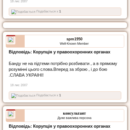
18 лис 2007
Подобається x
1
spm1950
Well-Known Member
Відповідь: Корупція у правоохоронних органах
Банду не на підтеми потрібно розбивати , а в прямому
розумінні цього слова.Вперед за зброю , і до бою
.СЛАВА УКРАІНІ!
18 лис 2007
Подобається x
1
консультант
Дуже важлива персона
Відповідь: Корупція у правоохоронних органах