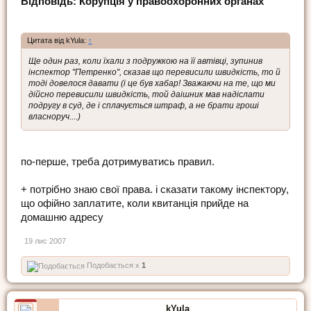
Відповідь: Корупція у правоохоронних органах
Цитата від kYula:
↑
Ще один раз, коли їхали з подружкою на її автівці, зупинив
інспектор "Петренко", сказав що перевисили швидкість, то й
тоді довелося давати (і це був хабар! Зважаючи на те, що ми
дійсно перевисили швидкість, той даішник мав надіслати
подругу в суд, де і сплачується штраф, а не брати гроші
власноруч....)
по-перше, треба дотримуватись правил.
+ потрібно знаю свої права. і сказати такому інспектору,
що офійно заплатите, коли квитанція прийде на
домашню адресу
19 лис 2007
Подобається x
1
kYula