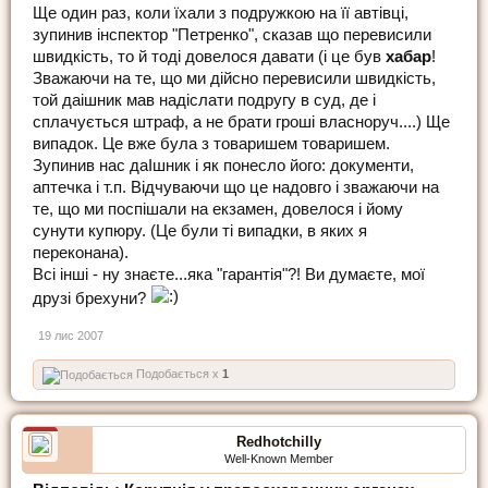
Ще один раз, коли їхали з подружкою на її автівці,
зупинив інспектор "Петренко", сказав що перевисили
швидкість, то й тоді довелося давати (і це був
хабар
!
Зважаючи на те, що ми дійсно перевисили швидкість,
той даішник мав надіслати подругу в суд, де і
сплачується штраф, а не брати гроші власноруч....) Ще
випадок. Це вже була з товаришем товаришем.
Зупинив нас даІшник і як понесло його: документи,
аптечка і т.п. Відчуваючи що це надовго і зважаючи на
те, що ми поспішали на екзамен, довелося і йому
сунути купюру. (Це були ті випадки, в яких я
переконана).
Всі інші - ну знаєте...яка "гарантія"?! Ви думаєте, мої
друзі брехуни?
19 лис 2007
Подобається x
1
Redhotchilly
Well-Known Member