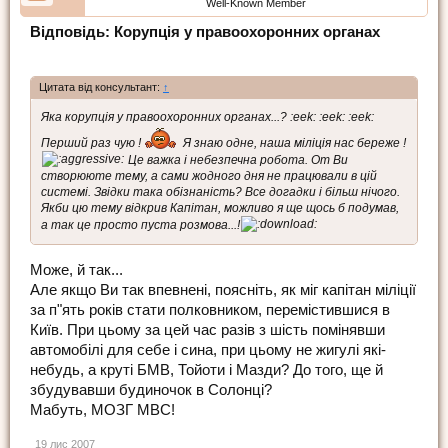
Well-Known Member
Відповідь: Корупція у правоохоронних органах
Цитата від консультант:
↑
Яка корупція у правоохоронних органах...? :eek: :eek: :eek:
Перший раз чую !
Я знаю одне, наша міліція нас береже !
Це важка і небезпечна робота. От Ви
створююте тему, а сами жодного дня не працювали в цій
системі. Звідки така обізнаність? Все догадки і більш нічого.
Якби цю тему відкрив Капітан, можливо я ще щось б подумав,
а так це просто пуста розмова...!
Може, й так...
Але якщо Ви так впевнені, поясніть, як міг капітан міліції
за п"ять років стати полковником, перемістившися в
Київ. При цьому за цей час разів з шість помінявши
автомобілі для себе і сина, при цьому не жигулі які-
небудь, а круті БМВ, Тойоти і Мазди? До того, ще й
збудувавши будиночок в Солонці?
Мабуть, МОЗГ МВС!
19 лис 2007