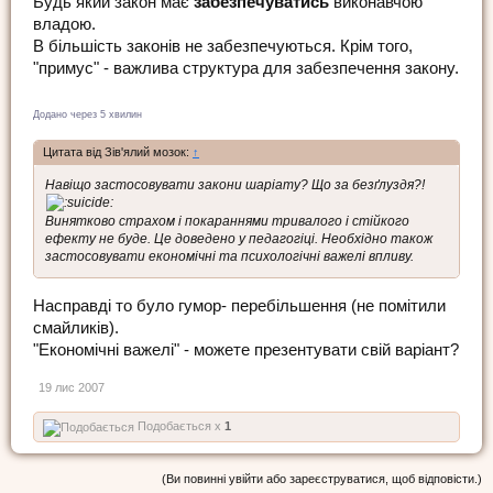
Будь який закон має
забезпечуватись
виконавчою
владою.
В більшість законів не забезпечуються. Крім того,
"примус" - важлива структура для забезпечення закону.
Додано через 5 хвилин
Цитата від Зів'ялий мозок:
↑
Навіщо застосовувати закони шаріату? Що за безґлуздя?!
Винятково страхом і покараннями тривалого і стійкого
ефекту не буде. Це доведено у педагогіці. Необхідно також
застосовувати економічні та психологічні важелі впливу.
Насправді то було гумор- перебільшення (не помітили
смайликів).
"Економічні важелі" - можете презентувати свій варіант?
19 лис 2007
Подобається x
1
(Ви повинні увійти або зареєструватися, щоб відповісти.)