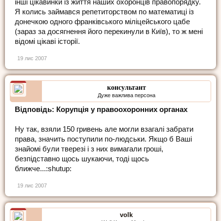
інші цікавинки із життя наших охоронців правопорядку.
Я колись займався репетиторством по математиці із
донечкою одного франківського міліцейського цабе
(зараз за досягнення його перекинули в Київ), то ж мені
відомі цікаві історії.
19 лис 2007
консультант
Дуже важлива персона
Відповідь: Корупція у правоохоронних органах
Ну так, взяли 150 гривень але могли взагалі забрати
права, значить поступили по-людськи. Якщо б Ваші
знайомі були тверезі і з них вимагали гроші,
безпідставно щось шукаючи, тоді щось
ближче...:shutup:
19 лис 2007
volk