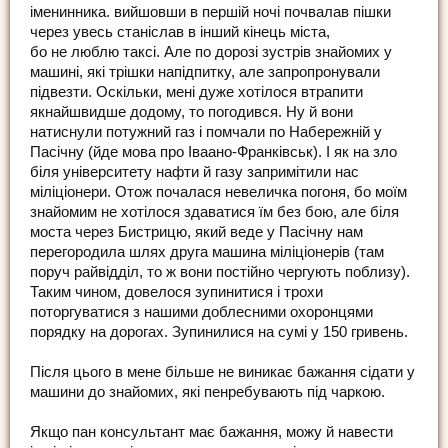
іменинника. вийшовши в першій ночі почвалав пішки
через увесь станіслав в інший кінець міста,
бо не люблю таксі. Але по дорозі зустрів знайомих у
машині, які трішки напідпитку, але запропронували
підвезти. Оскільки, мені дуже хотілося втрапити
якнайшвидше додому, то погодився. Ну й вони
натиснули потужний газ і помчали по Набережній у
Пасічну (йде мова про Іваано-Франківськ). І як на зло
біля університету нафти й газу запримітили нас
міліціонери. Отож почалася невеличка погоня, бо моїм
знайомим не хотілося здаватися їм без бою, але біля
моста через Бистрицю, який веде у Пасічну нам
перегородила шлях друга машина міліціонерів (там
поруч райвідділ, то ж вони постійно чергують поблизу).
Таким чином, довелося зупинитися і трохи
поторгуватися з нашими доблесними охоронцями
порядку на дорогах. Зупинилися на сумі у 150 гривень.
Після цього в мене більше не виникає бажання сідати у
машини до знайомих, які пенребувають під чаркою.
Якщо пан консультант має бажання, можу й навести