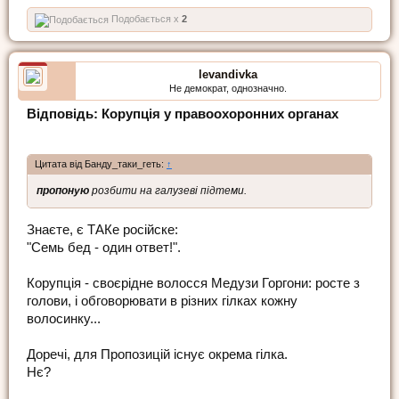
Подобається x
2
levandivka
Не демократ, однозначно.
Відповідь: Корупція у правоохоронних органах
Цитата від Банду_таки_геть:
↑
пропоную
розбити на галузеві підтеми.
Знаєте, є ТАКе російске:
"Семь бед - один ответ!".
Корупція - своєрідне волосся Медузи Горгони: росте з
голови, і обговорювати в різних гілках кожну
волосинку...
Доречі, для Пропозицій існує окрема гілка.
Нє?