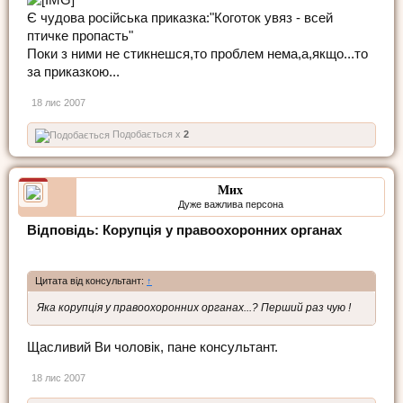
Є чудова російська приказка:"Коготок увяз - всей
птичке пропасть"
Поки з ними не стикнешся,то проблем нема,а,якщо...то
за приказкою...
18 лис 2007
Подобається x
2
Мих
Дуже важлива персона
Відповідь: Корупція у правоохоронних органах
Цитата від консультант:
↑
Яка корупція у правоохоронних органах...? Перший раз чую !
Щасливий Ви чоловік, пане консультант.
18 лис 2007