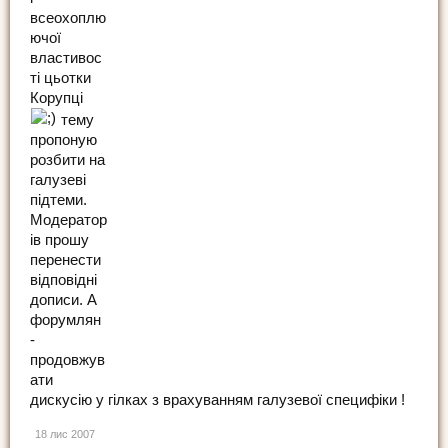
всеохоплю
ючої
властивос
ті цьотки
Корупці
тему
пропоную
розбити на
галузеві
підтеми.
Модератор
ів прошу
перенести
відповідні
дописи. А
форумлян
-
продовжув
ати
дискусію у гілках з врахуванням галузевої специфіки !
18 лис 2007