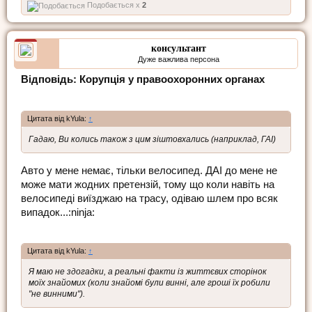
Подобається x
2
консультант
Дуже важлива персона
Відповідь: Корупція у правоохоронних органах
Цитата від kYula:
↑
Гадаю, Ви колись також з цим зіштовхались (наприклад, ГАІ)
Авто у мене немає, тільки велосипед. ДАІ до мене не
може мати жодних претензій, тому що коли навіть на
велосипеді виїзджаю на трасу, одіваю шлем про всяк
випадок...:ninja:
Цитата від kYula:
↑
Я маю не здогадки, а реальні факти із життєвих сторінок
моїх знайомих (коли знайомі були винні, але гроші їх робили
"не винними").