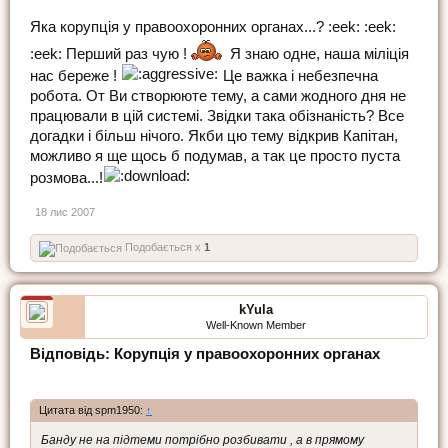
Яка корупція у правоохоронних органах...? :eek: :eek:
:eek: Перший раз чую !
Я знаю одне, наша міліція
нас береже !
Це важка і небезпечна
робота. От Ви створююте тему, а сами жодного дня не
працювали в цій системі. Звідки така обізнаність? Все
догадки і більш нічого. Якби цю тему відкрив Капітан,
можливо я ще щось б подумав, а так це просто пуста
розмова...!
18 лис 2007
Подобається x
1
kYula
Well-Known Member
Відповідь: Корупція у правоохоронних органах
Цитата від spm1950:
↑
Банду не на підтеми потрібно розбивати , а в прямому