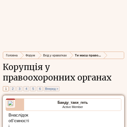
Головна
Форум
Вхід у краватках
Ти маєш право...
Корупція у
правоохоронних органах
1
2
3
4
5
6
Вперед >
Банду_таки_геть
Active Member
Внаслідок
об'ємності
і