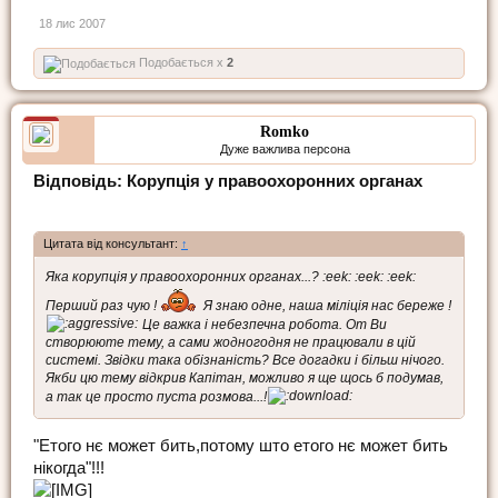
18 лис 2007
Подобається x
2
Romko
Дуже важлива персона
Відповідь: Корупція у правоохоронних органах
Цитата від консультант:
↑
Яка корупція у правоохоронних органах...? :eek: :eek: :eek:
Перший раз чую !
Я знаю одне, наша міліція нас береже !
Це важка і небезпечна робота. От Ви
створююте тему, а сами жодногодня не працювали в цій
системі. Звідки така обізнаність? Все догадки і більш нічого.
Якби цю тему відкрив Капітан, можливо я ще щось б подумав,
а так це просто пуста розмова...!
"Етого нє может бить,потому што етого нє может бить
нікогда"!!!