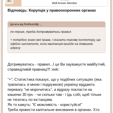
Well-Known Member
Відповідь: Корупція у правоохоронних органах
Цитата від Redhotchilly:
↑
по-перше, треба дотримуватись правил.
+ потрібно знаю свої права. і сказати такому інспектору, що
офійно заплатите, коли квитанція прийде на домашню
адресу
Дотримуватись - правил...І це Ви зауважуєте майбутній,
справедливій правниці?! :eek:
"+". Статистика показує, що у подібних ситуаціях (яка
трапилась зі мною і подружкою) українці віддають
перевагу "не морочитись", а відразу покласти на
кишеню 30 грн. - чи скільки там - і їдь собі, щоб тільки
не тягатись по інстанціям.
Як то кажуть: "Є можливість - користуйся!"
Треба провести капітальне виховання в органах. Хто