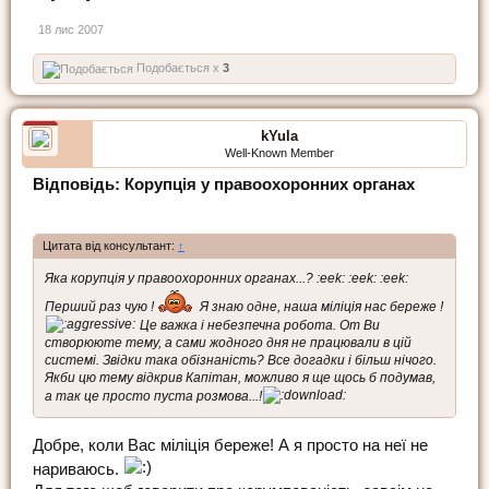
18 лис 2007
Подобається x
3
kYula
Well-Known Member
Відповідь: Корупція у правоохоронних органах
Цитата від консультант:
↑
Яка корупція у правоохоронних органах...? :eek: :eek: :eek:
Перший раз чую !
Я знаю одне, наша міліція нас береже !
Це важка і небезпечна робота. От Ви
створююте тему, а сами жодного дня не працювали в цій
системі. Звідки така обізнаність? Все догадки і більш нічого.
Якби цю тему відкрив Капітан, можливо я ще щось б подумав,
а так це просто пуста розмова...!
Добре, коли Вас міліція береже! А я просто на неї не
нариваюсь.