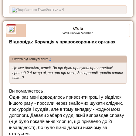
Подобається x
4
kYula
Well-Known Member
Відповідь: Корупція у правоохоронних органах
Цитата від консультант:
↑
Це все догадки, версії. Ви що були присутні при передачі
грошей ? А якщо ні, то про що мова, де гарантії правди ваших
слів...?
Ви помиляєтесь .
Один раз мені доводилось привозити гроші у відділок,
іншого разу - просили через знайомих шукати слідчих,
прокурорів і суддів, але в тому випадку - жодної моєї
допопоги. Давали хабаря судді,який виправдав справу
(-це було покалічення хлопця, що призвело до 2ї
інвалідності), бо було пізно давати нижчому за
статусом.