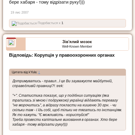
бере хабаря - тому відрізати руку!)))
19 лис 2007
Подобається x
1
Зів'ялий мозок
Well-Known Member
Відповідь: Корупція у правоохоронних органах
Цитата від kYula:
↑
Дотримуватись - правил...І це Ви зауважуєте майбутній,
справедливій правниці?! :eek:
"+". Статистика показує, що у подібних ситуаціях (яка
трапилась зі мною і подружкою) українці віддають перевагу
"не морочитись", а відразу покласти на кишеню 30 грн. - чи
скільки там - і їдь собі, щоб тільки не тягатись по інстанціям.
Як то кажуть: "Є можливість - користуйся!"
Треба провести капітальне виховання в органах. Хто бере
хабаря - тому відрізати руку!)))