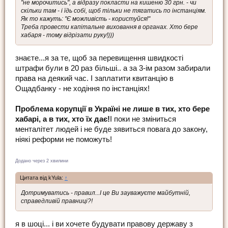
"не морочитись", а відразу покласти на кишеню 30 грн. - чи
скільки там - і їдь собі, щоб тільки не тягатись по інстанціям.
Як то кажуть: "Є можливість - користуйся!"
Треба провести капітальне виховання в органах. Хто бере
хабаря - тому відрізати руку!)))
знаєте...я за те, щоб за перевищення швидкості
штрафи були в 20 раз більші.. а за 3-ім разом забирали
права на деякий час. І заплатити квитанцію в
Ощадбанку - не ходіння по інстанціях!
Проблема корупції в Україні не лише в тих, хто бере
хабарі, а в тих, хто їх дає!
І поки не зміниться
менталітет людей і не буде зявиться повага до закону,
ніякі реформи не поможуть!
Додано через 2 хвилини
Цитата від kYula:
↑
Дотримуватись - правил...І це Ви зауважуєте майбутній,
справедливій правниці?!
я в шоці... і ви хочете будувати правову державу з