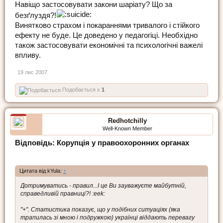
Навіщо застосовувати закони шаріату? Що за
безґлуздя?!
Винятково страхом і покараннями тривалого і стійкого
ефекту не буде. Це доведено у педагогіці. Необхідно
також застосовувати економічні та психологічні важелі
впливу.
19 лис 2007
Подобається x
1
Redhotchilly
Well-Known Member
Відповідь: Корупція у правоохоронних органах
Цитата від kYula:
↑
Дотримуватись - правил...І це Ви зауважуєте майбутній,
справедливій правниці?! :eek:
"+". Статистика показує, що у подібних ситуаціях (яка
трапилась зі мною і подружкою) українці віддають перевагу