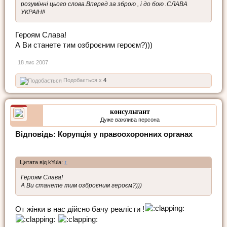
розумінні цього слова.Вперед за зброю , і до бою .СЛАВА
УКРАІНІ!
Героям Слава!
А Ви станете тим озброєним героєм?)))
18 лис 2007
Подобається x
4
консультант
Дуже важлива персона
Відповідь: Корупція у правоохоронних органах
Цитата від kYula:
↑
Героям Слава!
А Ви станете тим озброєним героєм?)))
От жінки в нас дійсно бачу реалісти !