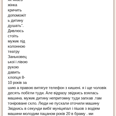
жiнка
кричить
допоможiт
ь дитину
душать".
Дивлюсь
стоiть
мужик пiд
колонною
театру
Заньковец
ькоi i лiвою
рукою
давить
хлопця 8-
10 рокiв за
шию а правою витягуе телефон з кишенi. я i ще чоловiк
десять побiгли туди. Але вiдразу звiдкись взялась
машина. мужик дитину непритомну туди запхав .там
тонiроване скло. Люди не пускали оточили машину
Звiдкись в секунди вибiг мунiципал i пiшов з водiем
машини молодим пацаном рокiв 20 в браму . ми