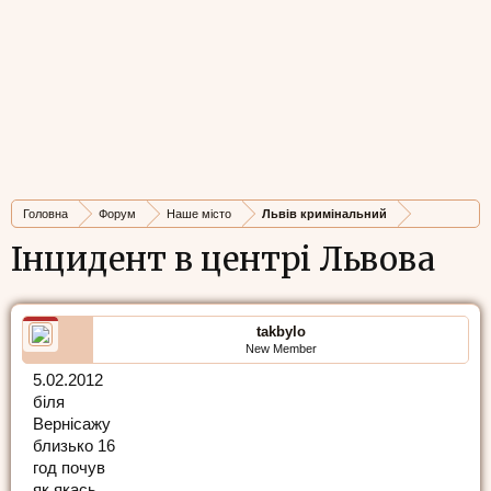
Головна
Форум
Наше місто
Львів кримінальний
Інцидент в центрі Львова
takbylo
New Member
5.02.2012
бiля
Вернiсажу
близько 16
год почув
як якась