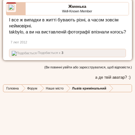
Жменька
Well-Known Member
І все ж випадки в житті бувають різні, а часом зовсім
неймовірні.
takbylo, а ви на виставленій фотографії впізнали когось?
7 лют 2012
Подобається x
3
(Ви повинні увійти або зареєструватися, щоб відповісти.)
а де твій аватар? :)
Головна
Форум
Наше місто
Львів кримінальний