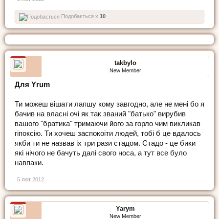
Подобається x
10
takbylo
New Member
Для Yrum
Ти можеш вiшати лапшу кому завгодно, але не менi бо я
бачив на власнi очi як так званий "батько" вирубив
вашого "братика" тримаючи його за горло чим викликав
гiпоксiю. Ти хочеш заспокоiти людей, тобi б це вдалось
якби ти не назвав iх три рази стадом. Стадо - це бики
якi нiчого не бачуть далi свого носа, а тут все було
навпаки.
5 лют 2012
Yarym
New Member