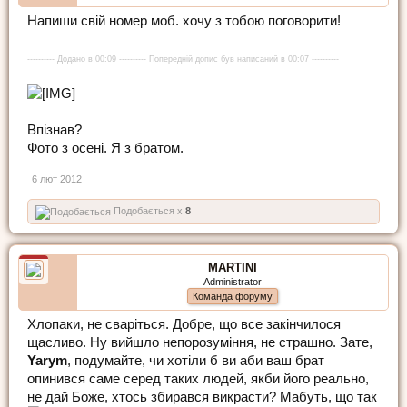
Напиши свій номер моб. хочу з тобою поговорити!
---------- Додано в 00:09 ---------- Попередній допис був написаний в 00:07 ----------
Впізнав?
Фото з осені. Я з братом.
6 лют 2012
Подобається x
8
MARTINI
Administrator
Команда форуму
Хлопаки, не сваріться. Добре, що все закінчилося
щасливо. Ну вийшло непорозуміння, не страшно. Зате,
Yarym
, подумайте, чи хотіли б ви аби ваш брат
опинився саме серед таких людей, якби його реально,
не дай Боже, хтось збирався викрасти? Мабуть, що так