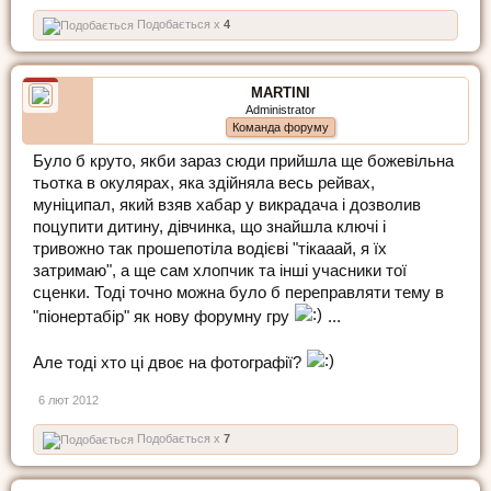
Подобається x
4
MARTINI
Administrator
Команда форуму
Було б круто, якби зараз сюди прийшла ще божевільна
тьотка в окулярах, яка здійняла весь рейвах,
муніципал, який взяв хабар у викрадача і дозволив
поцупити дитину, дівчинка, що знайшла ключі і
тривожно так прошепотіла водієві "тікааай, я їх
затримаю", а ще сам хлопчик та інші учасники тої
сценки. Тоді точно можна було б переправляти тему в
"піонертабір" як нову форумну гру
...
Але тоді хто ці двоє на фотографії?
6 лют 2012
Подобається x
7