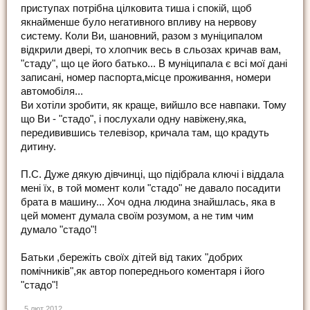
приступах потрібна цілковита тиша і спокій, щоб
якнайменше було негативного впливу на нервову
систему. Коли Ви, шановний, разом з муніципалом
відкрили двері, то хлопчик весь в сльозах кричав вам,
"стаду", що це його батько... В муніципала є всі мої дані
записані, номер паспорта,місце проживання, номери
автомобіля...
Ви хотіли зробити, як краще, вийшло все навпаки. Тому
що Ви - "стадо", і послухали одну навіжену,яка,
передивившись телевізор, кричала там, що крадуть
дитину.
П.С. Дуже дякую дівчинці, що підібрала ключі і віддала
мені їх, в той момент коли "стадо" не давало посадити
брата в машину... Хоч одна людина знайшлась, яка в
цей момент думала своїм розумом, а не тим чим
думало "стадо"!
Батьки ,бережіть своїх дітей від таких "добрих
помічників",як автор попереднього коментаря і його
"стадо"!
5 лют 2012