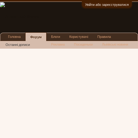
Увійти або зареєструватися
:)
Головна
Блоги
Користувачі
Правила
Форум
Реклама
Посиденьки
Львівські новини
Останні дописи