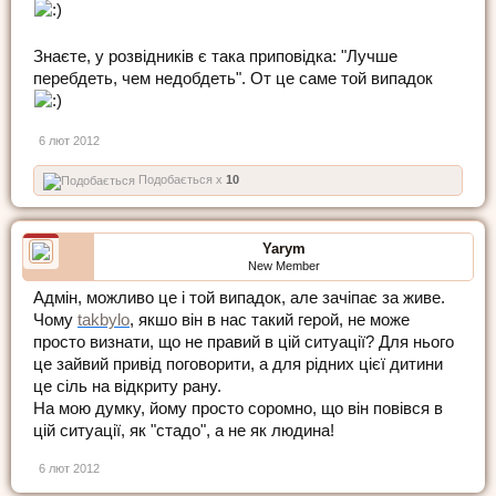
Знаєте, у розвідників є така приповідка: "Лучше
перебдеть, чем недобдеть". От це саме той випадок
6 лют 2012
Подобається x
10
Yarym
New Member
Адмін, можливо це і той випадок, але зачіпає за живе.
Чому
takbylo
, якшо він в нас такий герой, не може
просто визнати, що не правий в цій ситуації? Для нього
це зайвий привід поговорити, а для рідних цієї дитини
це сіль на відкриту рану.
На мою думку, йому просто соромно, що він повівся в
цій ситуації, як "стадо", а не як людина!
6 лют 2012