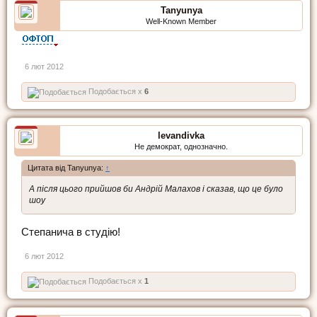
Tanyunya
Well-Known Member
6 лют 2012
Подобається x
6
levandivka
Не демократ, однозначно.
Цитата від Tanyunya:
↑
А після цього прийшов би Андрій Малахов і сказав, що це було
шоу
Степанича в студію!
6 лют 2012
Подобається x
1