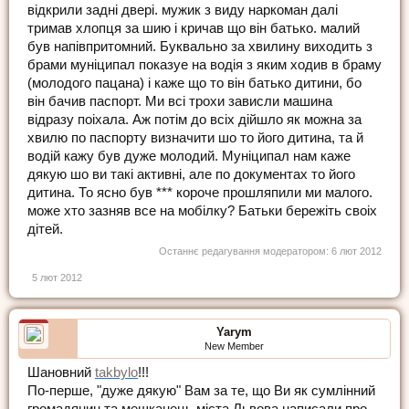
вiдкрили заднi дверi. мужик з виду наркоман далi
тримав хлопця за шию i кричав що вiн батько. малий
був напiвпритомний. Буквально за хвилину виходить з
брами мунiципал показуе на водiя з яким ходив в браму
(молодого пацана) i каже що то вiн батько дитини, бо
вiн бачив паспорт. Ми всi трохи зависли машина
вiдразу поiхала. Аж потiм до всiх дiйшло як можна за
хвилю по паспорту визначити шо то його дитина, та й
водiй кажу був дуже молодий. Мунiципал нам каже
дякую шо ви такi активнi, але по документах то його
дитина. То ясно був *** короче прошляпили ми малого.
може хто зазняв все на мобiлку? Батьки бережiть своiх
дiтей.
Останнє редагування модератором:
6 лют 2012
5 лют 2012
Yarym
New Member
Шановний
takbylo
!!!
По-перше, "дуже дякую" Вам за те, що Ви як сумлінний