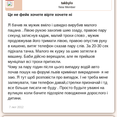
takbylo
New Member
Це не фейк хочете вiрте хочете нi
Я бачив як мужик вмiло i швидко вирубив малого
пацана . Лiвою рукою захопив шию ззаду, правою пару
секунд затиснув кадик, малий трохи сповз , мужик
продовжував його тримати лiвою, правою опустив руку
в кишеню, витяг телефон сказав пару слiв. За 20-30 сек
пiдiхала тачка. Малого як курку за шию затягли в
машину. Баби дiйсно верещали, але як прийшов
мунiцiпал всi трохи притихли.
Чому за пару годин пiсля цього випадку водiй авто
почав пошук на форумi львiв кримiнал викрадення- я не
заю. Я тут щоб розповiсти про випадок. I не треба мене
залякувати, там телефон давай,стрелки призначай i тд
все бiльше писати не буду . Просто будьте уважнi на
вулицях коли бачите пiдозрiле поводження дорослого i
дитини.
7 лют 2012