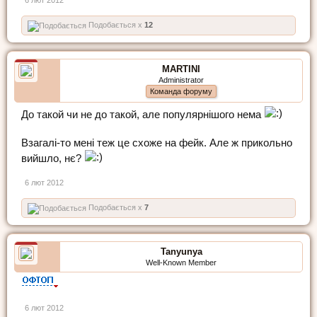
6 лют 2012
Подобається x
12
MARTINI
Administrator
Команда форуму
До такой чи не до такой, але популярнішого нема
Взагалі-то мені теж це схоже на фейк. Але ж прикольно
вийшло, нє?
6 лют 2012
Подобається x
7
Tanyunya
Well-Known Member
6 лют 2012