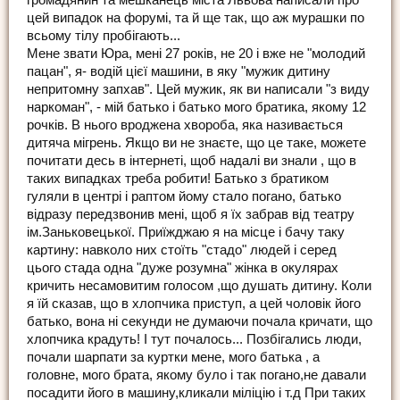
громадянин та мешканець міста Львова написали про
цей випадок на форумі, та й ще так, що аж мурашки по
всьому тілу пробігають...
Мене звати Юра, мені 27 років, не 20 і вже не "молодий
пацан", я- водій цієї машини, в яку "мужик дитину
непритомну запхав". Цей мужик, як ви написали "з виду
наркоман", - мій батько і батько мого братика, якому 12
рочків. В нього вроджена хвороба, яка називається
дитяча мігрень. Якщо ви не знаєте, що це таке, можете
почитати десь в інтернеті, щоб надалі ви знали , що в
таких випадках треба робити! Батько з братиком
гуляли в центрі і раптом йому стало погано, батько
відразу передзвонив мені, щоб я їх забрав від театру
ім.Заньковецької. Приїжджаю я на місце і бачу таку
картину: навколо них стоїть "стадо" людей і серед
цього стада одна "дуже розумна" жінка в окулярах
кричить несамовитим голосом ,що душать дитину. Коли
я їй сказав, що в хлопчика приступ, а цей чоловік його
батько, вона ні секунди не думаючи почала кричати, що
хлопчика крадуть! І тут почалось... Позбігались люди,
почали шарпати за куртки мене, мого батька , а
головне, мого брата, якому було і так погано,не давали
посадити його в машину,кликали міліцію і т.д При таких