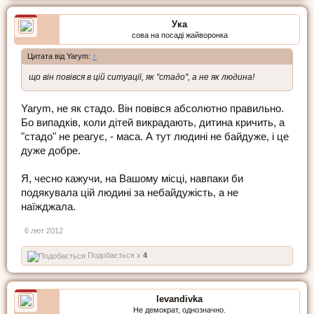
Ука
сова на посаді жайворонка
Цитата від Yarym:
↑
що він повівся в цій ситуації, як "стадо", а не як людина!
Yarym, не як стадо. Він повівся абсолютно правильно.
Бо випадків, коли дітей викрадають, дитина кричить, а
"стадо" не реагує, - маса. А тут людині не байдуже, і це
дуже добре.
Я, чесно кажучи, на Вашому місці, навпаки би
подякувала цій людині за небайдужість, а не
наїжджала.
6 лют 2012
Подобається x
4
levandivka
Не демократ, однозначно.