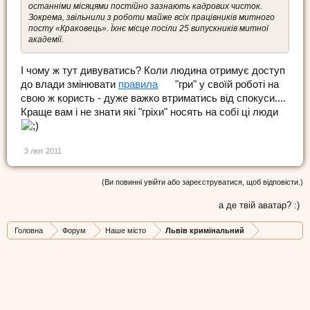
останніми місяцями постійно зазнають кадрових чисток.
Зокрема, звільнили з роботи майже всіх працівників митного
посту «Краковець». Їхнє місце посіли 25 випускників митної
академії.
І чому ж тут дивуватись? Коли людина отримує доступ
до влади змінювати
правила
"гри" у своїй роботі на
свою ж користь - дуже важко втриматись від спокуси....
Краще вам і не знати які "гріхи" носять на собі ці люди
3 лют 2011
(Ви повинні увійти або зареєструватися, щоб відповісти.)
а де твій аватар? :)
Головна
Форум
Наше місто
Львів кримінальний