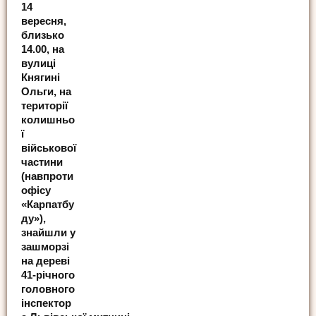
14
вересня,
близько
14.00, на
вулиці
Княгині
Ольги, на
території
колишньо
ї
військової
частини
(навпроти
офісу
«Карпатбу
ду»),
знайшли у
зашморзі
на дереві
41-річного
головного
інспектор