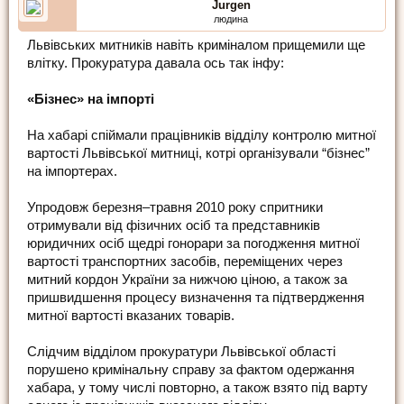
Jurgen
людина
Львівських митників навіть криміналом прищемили ще
влітку. Прокуратура давала ось так інфу:
«Бізнес» на імпорті
На хабарі спіймали працівників відділу контролю митної
вартості Львівської митниці, котрі організували “бізнес”
на імпортерах.
Упродовж березня–травня 2010 року спритники
отримували від фізичних осіб та представників
юридичних осіб щедрі гонорари за погодження митної
вартості транспортних засобів, переміщених через
митний кордон України за нижчою ціною, а також за
пришвидшення процесу визначення та підтвердження
митної вартості вказаних товарів.
Слідчим відділом прокуратури Львівської області
порушено кримінальну справу за фактом одержання
хабара, у тому числі повторно, а також взято під варту