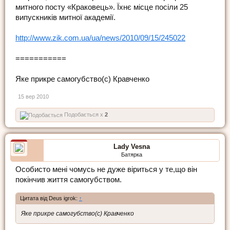
митного посту «Краковець». Їхнє місце посіли 25
випускників митної академії.
http://www.zik.com.ua/ua/news/2010/09/15/245022
===========
Яке прикре самогубство(с) Кравченко
15 вер 2010
Подобається x
2
Lady Vesna
Батярка
Особисто мені чомусь не дуже віриться у те,що він
покінчив життя самогубством.
Цитата від Deus igrok:
↑
Яке прикре самогубство(с) Кравченко