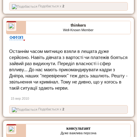
Подобається x
2
thinkers
Well-Known Member
Останнім часом митницю взяли в лещата дуже
серйозно. Навіть дівчата з вартості чи платежів бояться
зайвий раз видихнути. Переділ власності і сфер
впливу... До нас мають прикомандирувати кадри з
Дніпра, наших "перевірених" теж десь зашлють. Решту -
звільнення чи кримінал. Тому не дивно, що у когось в
такій ситуації здають нерви.
15 вер 2010
Подобається x
2
консультант
Дуже важлива персона