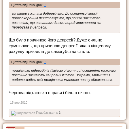
Цитата від Deus igrok:
↑
він пішов з життя добровільно. До останньої версії
правоохоронців підштовхує те, що родичі загиблого
розповіли, що останніми днями перед зникненням він
перебував у депресії.
Що було причиною його депресії? Дуже сильно
сумніваюсь, що причиною депресії, яка в кінцевому
рахунку призвела до самогубства стало:
Цитата від Deus igrok:
↑
працівники підрозділів Львівської митниці останніми місяцями
постійно зазнають кадрових чисток. Зокрема, звільнили з
роботи майже всіх працівників митного посту «Краковець».
Чергова підтасовка справи і більш нічого.
15 вер 2010
Подобається x
2