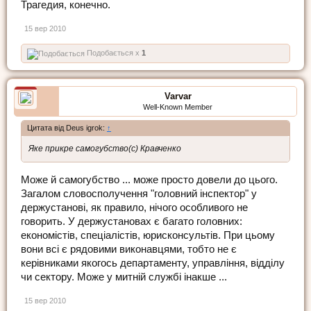
Трагедия, конечно.
15 вер 2010
Подобається x
1
Varvar
Well-Known Member
Цитата від Deus igrok:
↑
Яке прикре самогубство(с) Кравченко
Може й самогубство ... може просто довели до цього.
Загалом словосполучення "головний інспектор" у
держустанові, як правило, нічого особливого не
говорить. У держустановах є багато головних:
економістів, спеціалістів, юрисконсультів. При цьому
вони всі є рядовими виконавцями, тобто не є
керівниками якогось департаменту, управління, відділу
чи сектору. Може у митній службі інакше ...
15 вер 2010