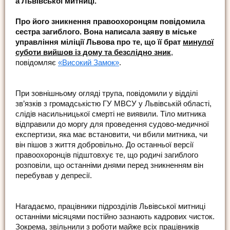
а Львівської митниці.
Про його зникнення правоохоронцям повідомила
сестра загиблого. Вона написала заяву в міське
управління міліції Львова про те, що її брат
минулої
суботи вийшов із дому та безслідно зник
,
повідомляє
«Високий Замок»
.
При зовнішньому огляді трупа, повідомили у відділі
зв’язків з громадськістю ГУ МВСУ у Львівській області,
слідів насильницької смерті не виявили. Тіло митника
відправили до моргу для проведення судово-медичної
експертизи, яка має встановити, чи вбили митника, чи
він пішов з життя добровільно. До останньої версії
правоохоронців підштовхує те, що родичі загиблого
розповіли, що останніми днями перед зникненням він
перебував у депресії.
Нагадаємо, працівники підрозділів Львівської митниці
останніми місяцями постійно зазнають кадрових чисток.
Зокрема, звільнили з роботи майже всіх працівників