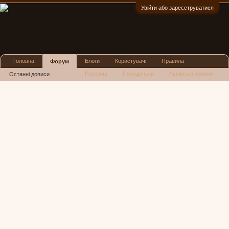
Увійти або зареєструватися
:)
Головна
Блоги
Користувачі
Правила
Форум
Реклама
Посиденьки
Львівські новини
Останні дописи