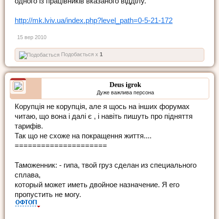
одного із працівників вказаного відділу.
http://mk.lviv.ua/index.php?level_path=0-5-21-172
15 вер 2010
Подобається x
1
Deus igrok
Дуже важлива персона
Корупція не корупція, але я щось на інших форумах
читаю, що вона і далі є , і навіть пишуть про підняття
тарифів.
Так що не схоже на покращення життя....
=====================
Таможенник: - гипа, твой груз сделан из специального
сплава,
который может иметь двойное назначение. Я его
пропустить не могу.