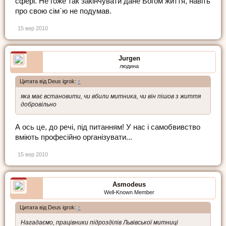
сфері. Не гоже так закінчувати дане Богом життя, навіть
про свою сім`ю не подумав.
15 вер 2010
Jurgen
людина
Цитата від Deus igrok:
↑
яка має встановити, чи вбили митника, чи він пішов з життя
добровільно
А ось це, до речі, під питанням! У нас і самобвивство
вміють професійно організувати...
15 вер 2010
Asmodeus
Well-Known Member
Цитата від Deus igrok:
↑
Нагадаємо, працівники підрозділів Львівської митниці