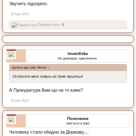
Звучить підозріло.
15 вер 2010
Подобається x
3
levandivka
Не демократ, однозначно.
Цитата від Lady Vesna:
↑
Особисто мені чомусь не дуже віриться
А Прокуратура Вам що на то каже?
15 вер 2010
Полковник
миється в бані
Человеку стало обидно за Державу....