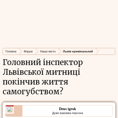
Головна
Форум
Наше місто
Львів кримінальний
Головний інспектор
Львівської митниці
покінчив життя
самогубством?
Deus igrok
Дуже важлива персона