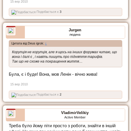
15 вер 2010
Подобається x
3
Jurgen
людина
Цитата від Deus igrok:
↑
Корупція не корупція, але я щось на інших форумах читаю, що
вона і далі є , і навіть пишуть про підняття тарифів.
Так що не схоже на покращення життя....
Була, є і буде! Вона, мов Ленін - вічно жива!
15 вер 2010
Подобається x
2
VladimirVelikiy
Active Member
Треба було йому піти просто з роботи, знайти в іншій