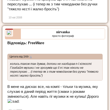
переслухаю ... (і тепер як з тим чемоданом без ручки
"тяжєло нєсті і жалко бросіть")
10 кві 2008
nirvanka
просто фотограф
Відповідь: FreeWare
Цитата від 1h0r:
↑
колись також так думав, допоки не назбирав n-ї кілкості
Гігабайт музики і не зрозумів що її я і так ніколи не
переслухаю ... (і тепер як з тим чемоданом без ручки "тяжєло
нєсті і жалко бросіть")
В мене на дисках все, на компі - тільки та музика, яку
слухаю в даний період життя (смаки з роками
змінюються). Але навіть гіг музики ж не купиш! Дорого