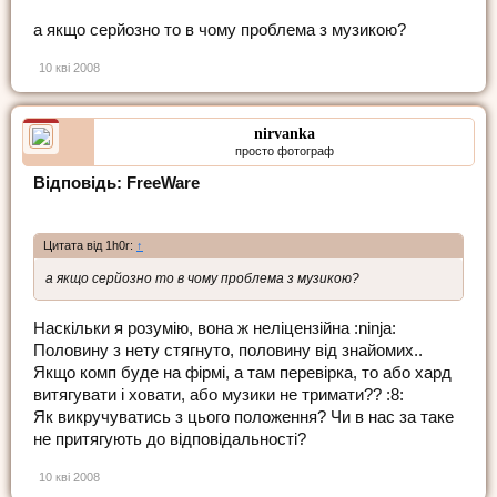
а якщо серйозно то в чому проблема з музикою?
10 кві 2008
nirvanka
просто фотограф
Відповідь: FreeWare
Цитата від 1h0r:
↑
а якщо серйозно то в чому проблема з музикою?
Наскільки я розумію, вона ж неліцензійна :ninja:
Половину з нету стягнуто, половину від знайомих..
Якщо комп буде на фірмі, а там перевірка, то або хард
витягувати і ховати, або музики не тримати?? :8:
Як викручуватись з цього положення? Чи в нас за таке
не притягують до відповідальності?
10 кві 2008