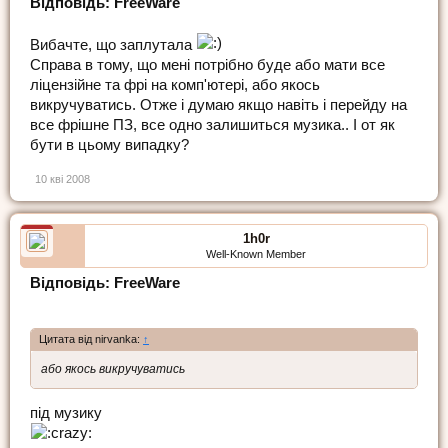
Відповідь: FreeWare
Вибачте, що заплутала
Справа в тому, що мені потрібно буде або мати все
ліцензійне та фрі на комп'ютері, або якось
викручуватись. Отже і думаю якщо навіть і перейду на
все фрішне ПЗ, все одно залишиться музика.. І от як
бути в цьому випадку?
10 кві 2008
1h0r
Well-Known Member
Відповідь: FreeWare
Цитата від nirvanka:
↑
або якось викручуватись
під музику