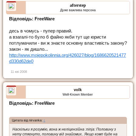
afterstep
Дуже важлива персона
Відповідь: FreeWare
десь в чомусь - пупер правий.
а взагалі-то було б файно якби тут ще юристи
потлумачили - ви ж знаєте основну властивість закону?
закон - як дишло...
http://www.mojepokolinnia.org/426027/blog/1686620521477
d330d62de0
11 кві 2008
volk
Well-Known Member
Відповідь: FreeWare
Цитата від nirvanka:
↑
Наскільки я розумію, вона ж неліцензійна :ninja: Половину з
нету стягнуто, половину від знайомих.. Якщо комп буде на