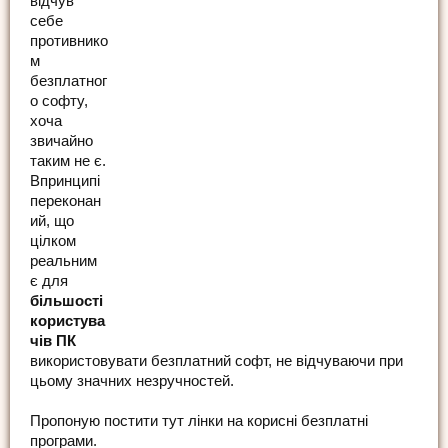
відчув
себе
противнико
м
безплатног
о софту,
хоча
звичайно
таким не є.
Впринципі
переконан
ий, що
цілком
реальним
є для
більшості
користува
чів ПК
використовувати безплатний софт, не відчуваючи при
цьому значних незручностей.
Пропоную постити тут лінки на корисні безплатні
програми.