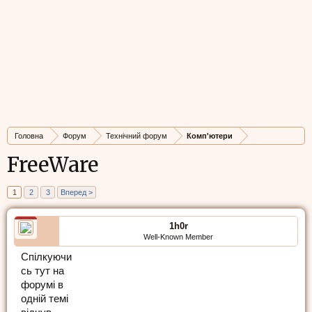
Головна
Форум
Технічний форум
Комп'ютери
FreeWare
1
2
3
Вперед >
1h0r
Well-Known Member
Спілкуючи
сь тут на
форумі в
одній темі