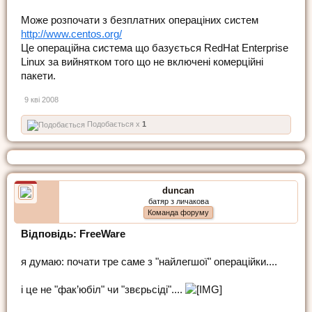
Може розпочати з безплатних операціних систем
http://www.centos.org/
Це операційна система що базується RedHat Enterprise
Linux за вийнятком того що не включені комерційні
пакети.
9 кві 2008
Подобається x
1
duncan
батяр з личакова
Команда форуму
Відповідь: FreeWare
я думаю: почати тре саме з "найлегшої" операційки....
і це не "фак’юбіл" чи "звєрьсіді"....