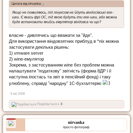
Цитата від nirvanka:
↑
Якщо не помиляюсь, під лінуксом не йдуть віндосівські ехе-
шки. Є якась фрі ОС, під якою будуть іти ехе-шки, або можна
буде встановити якийсь емулятор віндовса чи що?
власне - дивлячись що вважати за "йде".
Для використання віндовзятних приблуд в *nix можна
застосувати декілька рішень:
1) vmware server
2) wine-емулятор
Зокрема, з застосуванням wine без проблем можна
налаштувати "податкову" звітність (форма 8ДР і її
наступна іпостась та звіт в пенсійний фонд) і таку
улюблену, справді "народну" 1С-бухгалтерію
9 кві 2008
Подобається x
3
nirvanka
просто фотограф