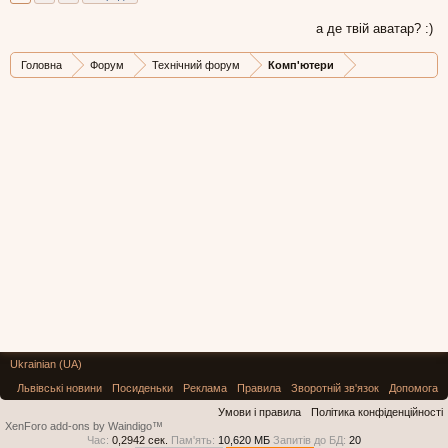
а де твій аватар? :)
Головна
Форум
Технічний форум
Комп'ютери
Ukrainian (UA)
Львівські новини
Посиденьки
Реклама
Правила
Зворотній зв'язок
Допомога
Умови і правила
Політика конфіденційності
XenForo add-ons by Waindigo™
Час:
0,2942 сек.
Пам'ять:
10,620 МБ
Запитів до БД:
20