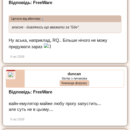
Відповідь: FreeWare
Цитата від afterstep:
↑
власне - дивлячись що вважати за "йде".
Ну аська, наприклад, RQ.. Більше нічого не можу
придумати зараз
9 кві 2008
duncan
батяр з личакова
Команда форуму
Відповідь: FreeWare
вайн-емулятор майже любу прогу запустить...
але суть не в цьому....
9 кві 2008