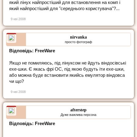
який лінух найпростіший для встановлення на комп і
який найпростіший для "середнього користувача"?...
9 кві 2008
nirvanka
просто фотограф
Відповідь: FreeWare
Якщо не помиляюсь, під лінуксом не йдуть віндосівські
ехе-шки. Є якась фрі ОС, під якою будуть іти ехе-шки,
або можна буде встановити якийсь емулятор віндовса
чи що?
9 кві 2008
afterstep
Дуже важлива персона
Відповідь: FreeWare