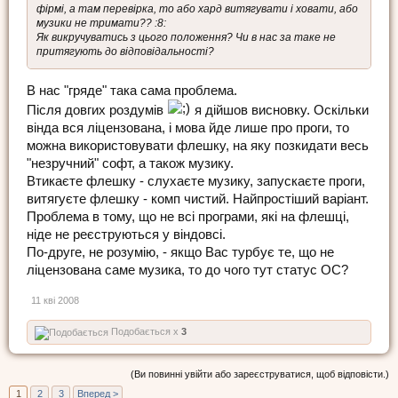
фірмі, а там перевірка, то або хард витягувати і ховати, або
музики не тримати?? :8:
Як викручуватись з цього положення? Чи в нас за таке не
притягують до відповідальності?
В нас "гряде" така сама проблема.
Після довгих роздумів
я дійшов висновку. Оскільки
вінда вся ліцензована, і мова йде лише про проги, то
можна використовувати флешку, на яку позкидати весь
"незручний" софт, а також музику.
Втикаєте флешку - слухаєте музику, запускаєте проги,
витягуєте флешку - комп чистий. Найпростіший варіант.
Проблема в тому, що не всі програми, які на флешці,
ніде не реєструються у віндовсі.
По-друге, не розумію, - якщо Вас турбує те, що не
ліцензована саме музика, то до чого тут статус ОС?
11 кві 2008
Подобається x
3
(Ви повинні увійти або зареєструватися, щоб відповісти.)
1
2
3
Вперед >