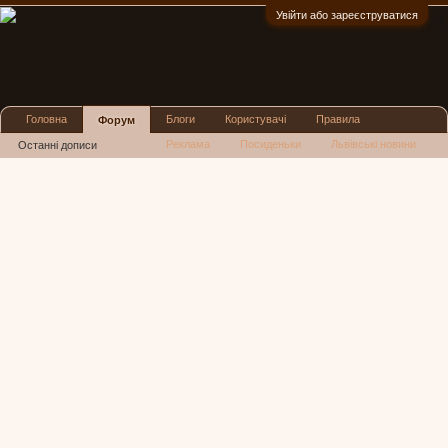
Увійти або зареєструватися
:)
Головна
Блоги
Користувачі
Правила
Форум
Реклама
Посиденьки
Львівські новини
Останні дописи