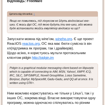
Відповідь: FreeWare
Цитата від nirvanka:
↑
Якщо не помиляюсь, під лінуксом не йдуть віндосівські ехе-
шки. Є якась фрі ОС, під якою будуть іти ехе-шки, або можна
буде встановити якийсь емулятор віндовса чи що?
Запускати можна під wine'ом,
winehq.org
. Є ще проект
ReactOS
reactos.org
, ОС яка має бюти сумісна із він
хп(підтримка як програм, так і драйверів).
Щодо асікю, я користуюсь мульти протокольним
клієнтом pidgin
http://pidgin.im
Pidgin is a graphical modular messaging client based on libpurple
which is capable of connecting to AIM, MSN, Yahoo!, XMPP, ICQ,
IRC, SILC, SIP/SIMPLE, Novell GroupWise, Lotus Sametime,
Bonjour, Zephyr, MySpaceIM, Gadu-Gadu, and QQ all at once. It is
written using GTK+.
Ним можливо користуватись не тільки у Linux'і, так і у
інших ОС, зокрема вінді. Власне використовуючи одну
програму, можна одночасно спілкуватись по різним