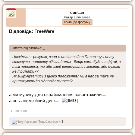
duncan
батяр з личакова
Команда форуму
Відповідь: FreeWare
Цитата від nirvanka:
↑
Наскільки я розумію, вона ж неліцензійна Половину з нету
стягнуто, половину від знайомих.. Якщо комп буде на фірмі, а
там перевірка, то або хард витягувати і ховати, або музики
не тримати??
Як викручуватись з цього положення? Чи в нас за таке не
притягують до відповідальності?
а ми музику для ознайомлення завантажили....
а ось ліцензійний диск....
11 кві 2008
Подобається x
1