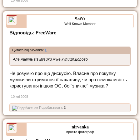
10 кві 2008
SatYr
Well-Known Member
Відповідь: FreeWare
Цитата від nirvanka:
↑
Але навіть гіг музики ж не купиш! Дорого
Не розумію про що дискусію. Власне про покупку
музики чи отримання її нахаляву, чи про неможливість
користування іншою ОС, бо "зникне" музика ?
10 кві 2008
Подобається x
2
nirvanka
просто фотограф