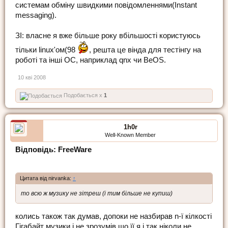
системам обміну швидкими повідомленнями(Instant
messaging).
ЗІ: власне я вже більше року вбільшості користуюсь
тільки linux'ом(98
, решта це вінда для тестінгу на
роботі та інші ОС, наприклад qnx чи BeOS.
10 кві 2008
Подобається x
1
1h0r
Well-Known Member
Відповідь: FreeWare
Цитата від nirvanka:
↑
то всю ж музику не зітреш (і тим більше не купиш)
колись також так думав, допоки не назбирав n-ї кілкості
Гігабайт музики і не зрозумів що її я і так ніколи не