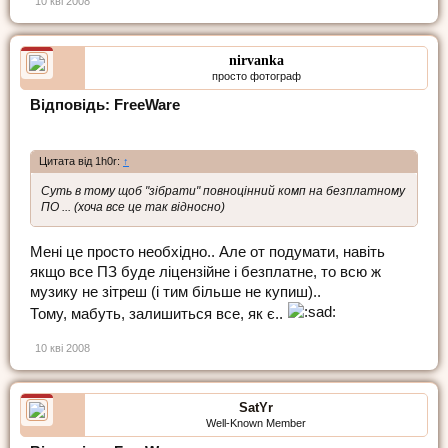
10 кві 2008
nirvanka
просто фотограф
Відповідь: FreeWare
Цитата від 1h0r:
↑
Суть в тому щоб "зібрати" повноцінний комп на безплатному
ПО ... (хоча все це так відносно)
Мені це просто необхідно.. Але от подумати, навіть
якщо все ПЗ буде ліцензійне і безплатне, то всю ж
музику не зітреш (і тим більше не купиш)..
Тому, мабуть, залишиться все, як є..
10 кві 2008
SatYr
Well-Known Member