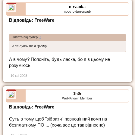
nirvanka
просто фотограф
Відповідь: FreeWare
Цитата від пупер:
↑
але суть не в цьому....
А в чому? Поясніть, будь ласка, бо я в цьому не
розуміюсь.
10 кві 2008
1h0r
Well-Known Member
Відповідь: FreeWare
Суть в тому щоб "зібрати" повноцінний комп на
безплатному ПО ... (хоча все це так відносно)