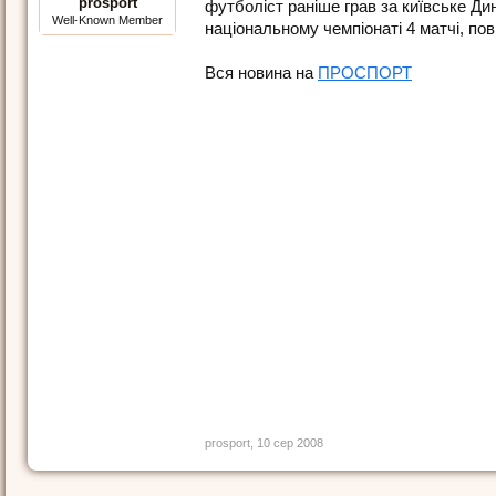
prosport
футболіст раніше грав за київське Дин
Well-Known Member
національному чемпіонаті 4 матчі, по
Вся новина на
ПРОСПОРТ
prosport
,
10 сер 2008