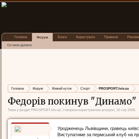
Головна
Блоги
Користувачі
Правила
Реклам
Форум
Останні дописи
Головна
Форум
Живий куток
Спорт
PROSPORT.lviv.ua
Федорів покинув "Динамо"
Тема у розділі '
PROSPORT.lviv.ua
', створена користувачем
prosport
,
10 сер 2008
.
Уродженець Львівщини, гравець київс
Виступатиме за пермський клуб на пр