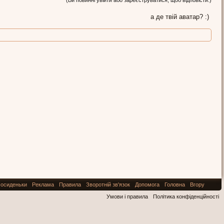
(Ви повинні увійти або зареєструватися, щоб відповісти.)
а де твій аватар? :)
осиденьки
Реклама
Правила
Зворотній зв'язок
Допомога
Головна
Вгору
Умови і правила
Політика конфіденційності