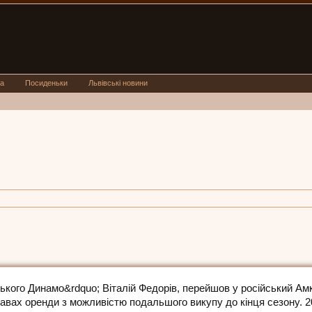
а
Посиденьки
Львівські новини
ького Динамо&rdquo; Віталій Федорів, перейшов у російський Амк
авах оренди з можливістю подальшого викупу до кінця сезону. 2