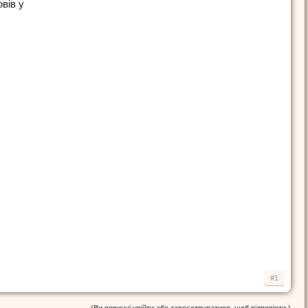
вів у
#1