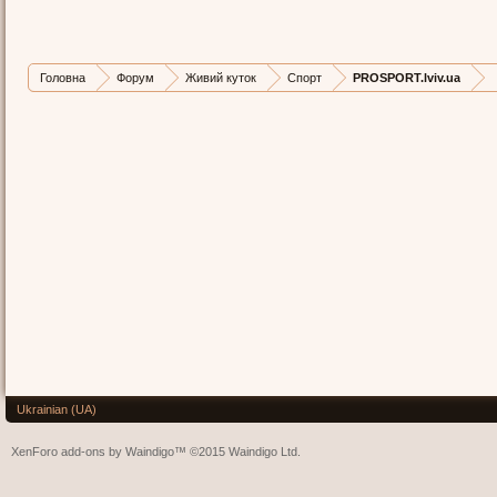
Головна
Форум
Живий куток
Спорт
PROSPORT.lviv.ua
Ukrainian (UA)
XenForo add-ons by Waindigo™
©2015
Waindigo Ltd
.