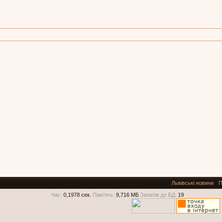
Львівські новини
П
Час:
0,1978 сек.
Пам'ять:
9,716 МБ
Запитів до БД:
19