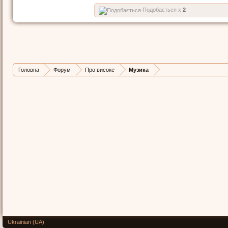
Подобається x
2
Головна
Форум
Про високе
Музика
Ukrainian (UA)