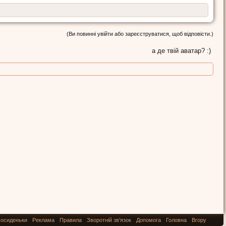
(Ви повинні увійти або зареєструватися, щоб відповісти.)
а де твій аватар? :)
осиденьки
Реклама
Правила
Зворотній зв'язок
Допомога
Головна
Вгору