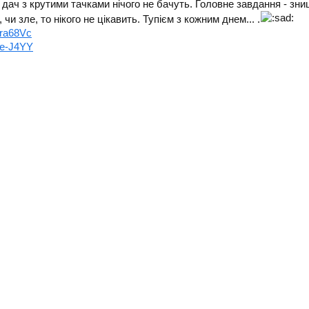
і дач з крутими тачками нічого не бачуть. Головне завдання - зн
чи зле, то нікого не цікавить. Тупієм з кожним днем... .
Dra68Vc
Ze-J4YY