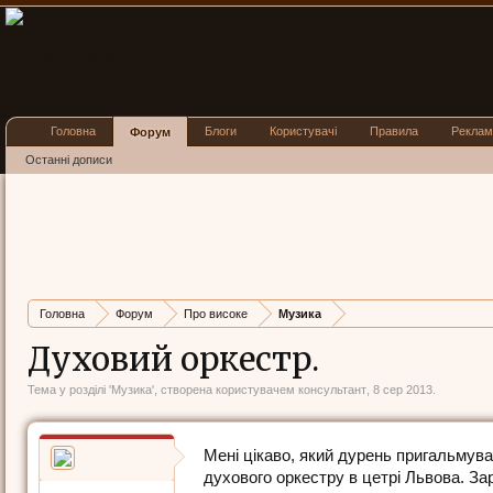
Головна
Блоги
Користувачі
Правила
Реклам
Форум
Останні дописи
Головна
Форум
Про високе
Музика
Духовий оркестр.
Тема у розділі '
Музика
', створена користувачем
консультант
,
8 сер 2013
.
Мені цікаво, який дурень пригальмува
духового оркестру в цетрі Львова. Зара