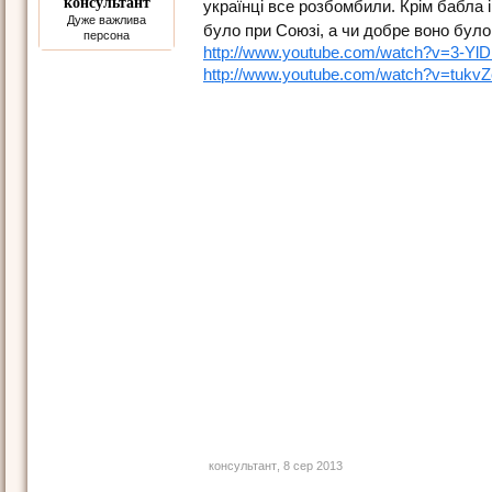
консультант
українці все розбомбили. Крім бабла 
Дуже важлива
було при Союзі, а чи добре воно було, 
персона
http://www.youtube.com/watch?v=3-Yl
http://www.youtube.com/watch?v=tukv
консультант
,
8 сер 2013