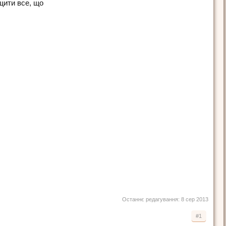
ищити все, що
Останнє редагування:
8 сер 2013
#1