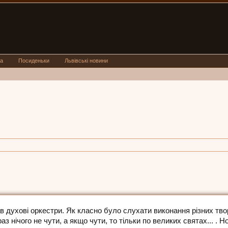
а
Посиденьки
Львівські новини
в духові оркестри. Як класно було слухати виконання різних тво
з нічого не чути, а якщо чути, то тільки по великих святах... . Н