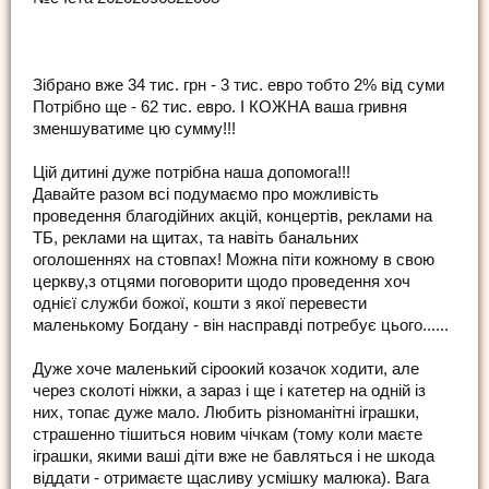
Зібрано вже 34 тис. грн - 3 тис. евро тобто 2% від суми
Потрібно ще - 62 тис. евро. І КОЖНА ваша гривня
зменшуватиме цю сумму!!!
Цій дитині дуже потрібна наша допомога!!!
Давайте разом всі подумаємо про можливість
проведення благодійних акцій, концертів, реклами на
ТБ, реклами на щитах, та навіть банальних
оголошеннях на стовпах! Можна піти кожному в свою
церкву,з отцями поговорити щодо проведення хоч
однієї служби божої, кошти з якої перевести
маленькому Богдану - він насправді потребує цього......
Дуже хоче маленький сіроокий козачок ходити, але
через сколоті ніжки, а зараз і ще і катетер на одній із
них, топає дуже мало. Любить різноманітні іграшки,
страшенно тішиться новим чічкам (тому коли маєте
іграшки, якими ваші діти вже не бавляться і не шкода
віддати - отримаєте щасливу усмішку малюка). Вага