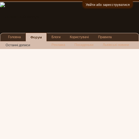
Увійти або зареєструватися
:)
Головна
Блоги
Користувачі
Правила
Форум
Реклама
Посиденьки
Львівські новини
Останні дописи