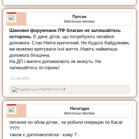
Пупсик
Well-Known Member
Шановні форумчани ЛФ благаю не залишайтесь
осторонь.
Є двоє діток, що потребують негайної
допомоги. Стан Нікіти критичний. Не будьте байдужими,
ми можемо врятувати їхні життя. Навіть найменша
допомога безцінна.
На ДП і малечі допомагають як можуть. Не
залишайтесь осторонь!
11 сер 2010
Подобається x
2
Натагідра
Well-Known Member
питання по обом дітям , чи робили операцію по Касаї
????
також є дитячаколяска - кому ? .