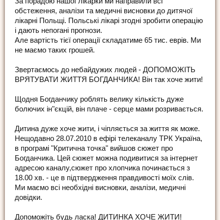
За порадою нашої лікарки ми направили всі
обстеження, аналізи та медичні висновки до дитячої
лікарні Польщі. Польські лікарі згодні зробити операцію
і дають непогані прогнози.
Але вартість тієї операції складатиме 65 тис. еврів. Ми
не маємо таких грошей.
Звертаємось до небайдужих людей - ДОПОМОЖІТЬ
ВРЯТУВАТИ ЖИТТЯ БОГДАНЧИКА! Він так хоче жити!
Щодня Богданчику роблять велику кількість дуже
болючих ін"єкцій, він плаче - серце мами розривається.
Дитина дуже хоче жити, і чіпляється за життя як може.
Нещодавно 28.07.2010 в ефірі телеканалу ТРК Україна,
в програмі "Критична точка" вийшов сюжет про
Богданчика. Цей сюжет можна подивитися за інтернет
адресою каналу,сюжет про хлопчика починається з
18.00 хв. - це в підтвердження правдивості моїх слів.
Ми маємо всі необхідні висновки, аналізи, медичні
довідки.
Допоможіть будь ласка! ДИТИНКА ХОЧЕ ЖИТИ!