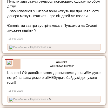
Пупсик завтразустрінемося поговоримо одразу по обом
дітям
Зізвонювалися з Києвом вони кажуть що при наявності
донора можуть взятися - про вік дітей ми казали
Євгеніє ми завтра зустрічємось з Пупсиком на Сихові
зможете підійти ?
13 сер 2010
Подобається x
4
amurka
Well-Known Member
Шановні ЛФ давайте разом допоможемо діткам!!їм дуже
потрібна ваша домогога!!НЕбудьте байдужі до чужого
горя!!
13 сер 2010
Подобається x
5