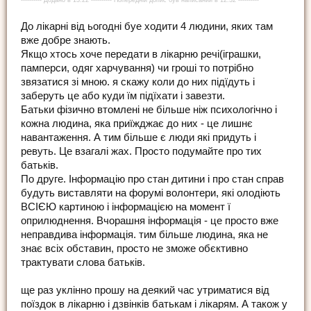
---------- Додано в 13:22 ---------- Попередній допис був написаний в 12:32 ----------
До лікарні від ьогодні буе ходити 4 людини, яких там
вже добре знають.
Якщо хтось хоче передати в лікарню речі(іграшки,
памперси, одяг харчування) чи гроші то потрібно
звязатися зі мною. я скажу коли до них підїдуть і
заберуть це або куди їм підїхати і завезти.
Батьки фізично втомлені не більше ніж психологічно і
кожна людина, яка приїжджає до них - це лишнє
навантаження. А тим більше є люди які придуть і
ревуть. Це взагалі жах. Просто подумайте про тих
батьків.
По друге. Інформацію про стан дитини і про стан справ
будуть виставляти на форумі волонтери, які олодіють
ВСІЄЮ картиною і інформацією на момент ї
оприлюднення. Вчорашня інформація - це просто вже
неправдива інформація. тим більше людина, яка не
знає всіх обставин, просто не зможе обєктивно
трактувати слова батьків.
ще раз уклінно прошу на деякий час утриматися від
поїздок в лікарню і дзвінків батькам і лікарям. А також у