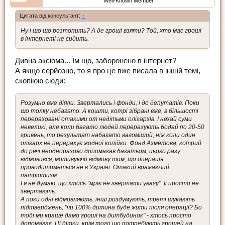
Well-Known Member
Цитата від консультант:
↑
Ну і що що розтопить? А де гроші взяти? Той, хто має гроші
в інтернеті не сидить.
Дивна аксіома... Їм що, заборонено в інтернет?
А якщо серйозно, то я про це вже писала в іншій темі,
скопіюю сюди:
Розумно вже діяли. Звертались і фонди, і до депутатів. Поки
що толку небагато. А кошти, котрі зібрані вже, в більшості
перераховані отакими от недітьми олігархів. І нехай суми
невеликі, але коли багато людей перерахують бодай по 20-50
гривень, то результат набагато вагоміший, ніж коли один
олігарх не перерахує жодної копійки. Фонд Ахметова, котрий
до речі неодноразово допомагав багатьом, цього разу
відмовився, мотивуючи відмову тим, що операція
проводитиметься не в Україні. Отакий вражаючий
патріотизм.
І я не думаю, що хтось "мріє не звертати увагу". Її просто не
звертають.
А поки одні відмовляють, інші роздумують, треті шукають
підтверджень, "чи 100% дитина буде жити після операції? Бо
тоді ми краще дамо гроші на дитбудинок" - хтось просто
допомагає. Ці дітки, крім того що потребують грошей на