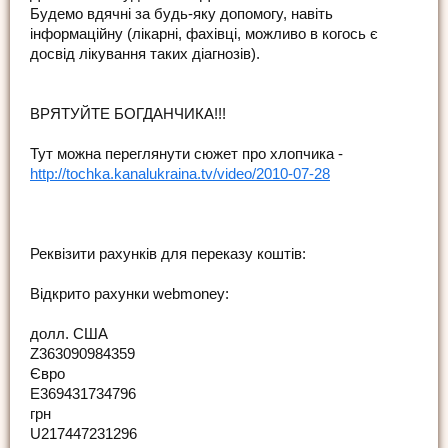
Будемо вдячні за будь-яку допомогу, навіть
інформаційну (лікарні, фахівці, можливо в когось є
досвід лікування таких діагнозів).
ВРЯТУЙТЕ БОГДАНЧИКА!!!
Тут можна переглянути сюжет про хлопчика -
http://tochka.kanalukraina.tv/video/2010-07-28
Реквізити рахунків для переказу коштів:
Відкрито рахунки webmoney:
долл. США
Z363090984359
Євро
E369431734796
грн
U217447231296