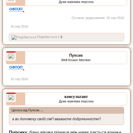
Дуже важлива персона
Останнє редагування:
15 сер 2010
15 сер 2010
Подобається x
2
Пупсик
Well-Known Member
15 сер 2010
консультант
Дуже важлива персона
Цитата від Пупсик:
↑
а ви допомогу своїй сім"ї вважаєте доброчинністю?
Пупсику
, бачу вікова різниця між нами дається взнаки.