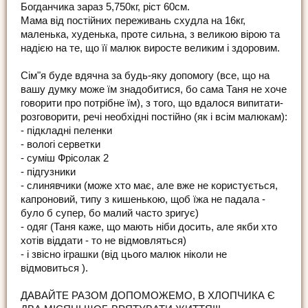
Богданчика зараз 5,750кг, ріст 60см.
Мама від постійних переживань схудла на 16кг,
маленька, худенька, проте сильна, з великою вірою та
надією на те, що її малюк виросте великим і здоровим.
Сім"я буде вдячна за будь-яку допомогу (все, що на
вашу думку може їм знадобитися, бо сама Таня не хоче
говорити про потрібне їм), з того, що вдалося випитати-
розговорити, речі необхідні постійно (як і всім малюкам):
- підкладні пеленки
- вологі серветки
- суміш Фрісолак 2
- підгузники
- слинявчики (може хто має, але вже не користується,
капроновий, типу з кишенькою, щоб їжа не падала -
було б супер, бо малий часто зригує)
- одяг (Таня каже, що мають ніби досить, але якби хто
хотів віддати - то не відмовляться)
- і звісно іграшки (від цього малюк ніколи не
відмовиться ).
ДАВАЙТЕ РАЗОМ ДОПОМОЖЕМО, В ХЛОПЧИКА Є