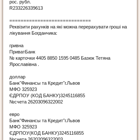
рос. рубл.
R233226339613
=============================
Реквізити рахунків на які можна перерахувати гроші на
лікування Богданчика:
гривна
ПриватБанк
№ карточки 4405 8850 1595 0485 Базюк Тетяна
Ярославівна .
доллар
Банк"Финансы та Кредит"г.Львов
МФО 325923
ЄДРПОУ (КОД БАНКУ)3245116855
№счета 26203096322002
евро
Банк"Финансы та Кредит"г.Львов
МФО 325923
ЄДРПОУ(КОД БАНКУ)3245116855
№счета 26202096322003