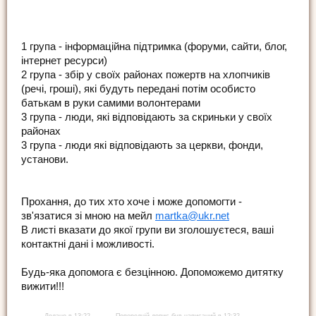
1 група - інформаційна підтримка (форуми, сайти, блог,
інтернет ресурси)
2 група - збір у своїх районах пожертв на хлопчиків
(речі, гроші), які будуть передані потім особисто
батькам в руки самими волонтерами
3 група - люди, які відповідають за скриньки у своїх
районах
3 група - люди які відповідають за церкви, фонди,
установи.
Прохання, до тих хто хоче і може допомогти -
зв'язатися зі мною на мейл
martka@ukr.net
В листі вказати до якої групи ви зголошуєтеся, ваші
контактні дані і можливості.
Будь-яка допомога є безцінною. Допоможемо дитятку
вижити!!!