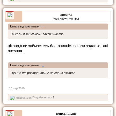
amurka
Well-Known Member
Цитата від консультант:
↑
Відколи я займаюсь благочинністю
цікаво,я ви займаєтесь благочинністю,коли задаєте такі
питання...
Цитата від консультант:
↑
Ну і що що розтопить? А де гроші взяти?
15 сер 2010
Подобається x
1
консультант