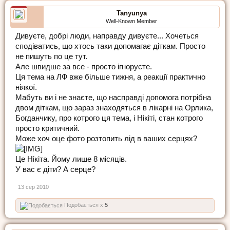
Tanyunya
Well-Known Member
Дивуєте, добрі люди, направду дивуєте... Хочеться
сподіватись, що хтось таки допомагає діткам. Просто
не пишуть по це тут.
Але швидше за все - просто ігноруєте.
Ця тема на ЛФ вже більше тижня, а реакції практично
ніякої.
Мабуть ви і не знаєте, що насправді допомога потрібна
двом діткам, що зараз знаходяться в лікарні на Орлика,
Богданчику, про котрого ця тема, і Нікіті, стан котрого
просто критичний.
Може хоч оце фото розтопить лід в ваших серцях?
Це Нікіта. Йому лише 8 місяців.
У вас є діти? А серце?
13 сер 2010
Подобається x
5