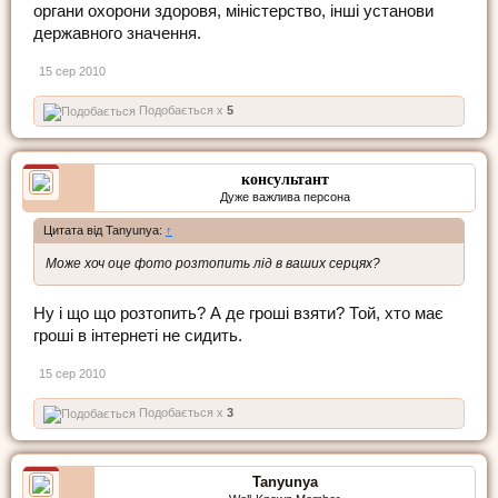
органи охорони здоровя, міністерство, інші установи
державного значення.
15 сер 2010
Подобається x
5
консультант
Дуже важлива персона
Цитата від Tanyunya:
↑
Може хоч оце фото розтопить лід в ваших серцях?
Ну і що що розтопить? А де гроші взяти? Той, хто має
гроші в інтернеті не сидить.
15 сер 2010
Подобається x
3
Tanyunya