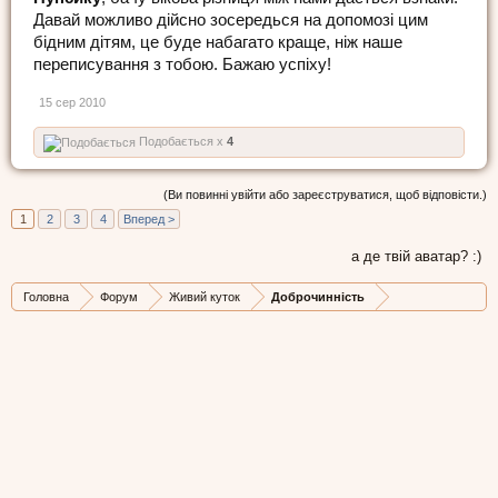
Давай можливо дійсно зосередься на допомозі цим
бідним дітям, це буде набагато краще, ніж наше
переписування з тобою. Бажаю успіху!
15 сер 2010
Подобається x
4
(Ви повинні увійти або зареєструватися, щоб відповісти.)
1
2
3
4
Вперед >
а де твій аватар? :)
Головна
Форум
Живий куток
Доброчинність