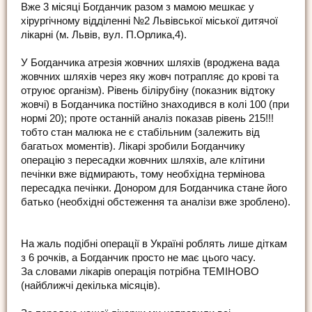
Вже 3 місяці Богданчик разом з мамою мешкає у
хірургічному відділенні №2 Львівської міської дитячої
лікарні (м. Львів, вул. П.Орлика,4).
У Богданчика атрезія жовчних шляхів (вроджена вада
жовчних шляхів через яку жовч потрапляє до крові та
отруює організм). Рівень білірубіну (показник відтоку
жовчі) в Богданчика постійно знаходився в колі 100 (при
нормі 20); проте останній аналіз показав рівень 215!!!
тобто стан малюка не є стабільним (залежить від
багатьох моментів). Лікарі зробили Богданчику
операцію з пересадки жовчних шляхів, але клітини
печінки вже відмирають, тому необхідна термінова
пересадка печінки. Донором для Богданчика стане його
батько (необхідні обстеження та аналізи вже зроблено).
На жаль подібні операції в Україні роблять лише діткам
з 6 рочків, а Богданчик просто не має цього часу.
За словами лікарів операція потрібна ТЕМІНОВО
(найближчі декілька місяців).