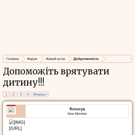
Головна
Форум
Живий куток
Доброчинність
Допоможіть врятувати
дитину!!!
1
2
3
4
Вперед >
Korucya
New Member
[/URL]