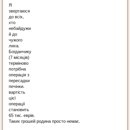
Я
звертаюся
до всіх,
хто
небайдужи
й до
чужого
лиха.
Богданчику
(7 місяців)
терміново
потрібна
операція з
пересадки
печінки.
вартість
цієї
операції
становить
65 тис. еврів.
Таких грошей родина просто немає.