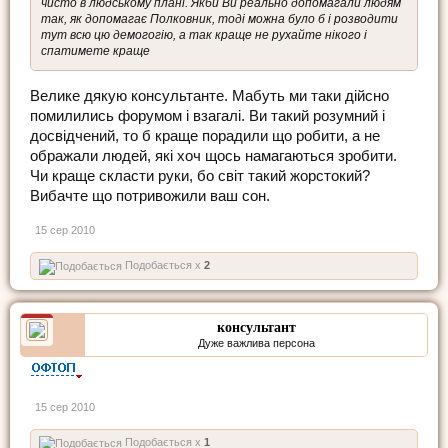
чисто в людському плані. Якби Ви реально допомагали людям
так, як допомагає Полковник, тоді можна було б і розводити
тут всю цю демогогію, а так краще не рухайте нікого і
спатимете краще
Велике дякую консультанте. Мабуть ми таки дійсно
помилились форумом і взагалі. Ви такий розумний і
досвідчений, то б краще порадили що робити, а не
ображали людей, які хоч щось намагаються зробити.
Чи краще скласти руки, бо світ такий жорстокий?
Вибачте що потривожили ваш сон.
15 сер 2010
Подобається x
2
консультант
Дуже важлива персона
15 сер 2010
Подобається x
1