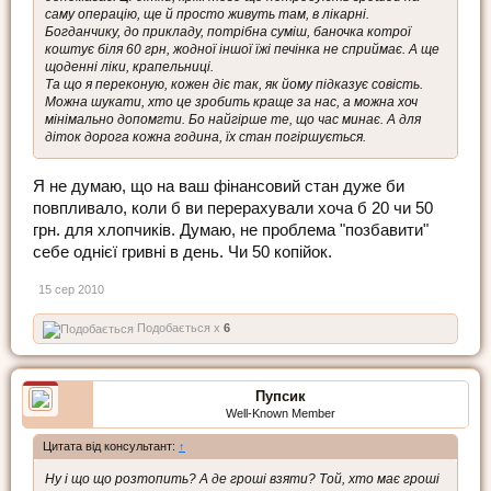
саму операцію, ще й просто живуть там, в лікарні.
Богданчику, до прикладу, потрібна суміш, баночка котрої
коштує біля 60 грн, жодної іншої їжі печінка не сприймає. А ще
щоденні ліки, крапельниці.
Та що я переконую, кожен діє так, як йому підказує совість.
Можна шукати, хто це зробить краще за нас, а можна хоч
мінімально допомгти. Бо найгірше те, що час минає. А для
діток дорога кожна година, їх стан погіршується.
Я не думаю, що на ваш фінансовий стан дуже би
повпливало, коли б ви перерахували хоча б 20 чи 50
грн. для хлопчиків. Думаю, не проблема "позбавити"
себе однієї гривні в день. Чи 50 копійок.
15 сер 2010
Подобається x
6
Пупсик
Well-Known Member
Цитата від консультант:
↑
Ну і що що розтопить? А де гроші взяти? Той, хто має гроші