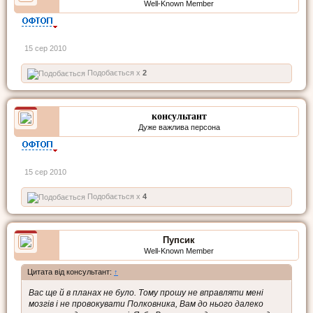
Well-Known Member
15 сер 2010
Подобається x
2
консультант
Дуже важлива персона
15 сер 2010
Подобається x
4
Пупсик
Well-Known Member
Цитата від консультант:
↑
Вас ще й в планах не було. Тому прошу не вправляти мені
мозгів і не провокувати Полковника, Вам до нього далеко