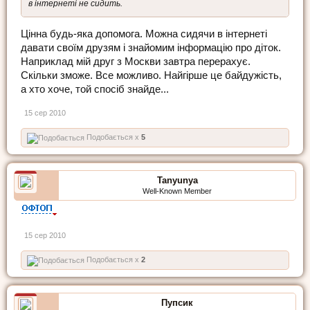
в інтернеті не сидить.
Цінна будь-яка допомога. Можна сидячи в інтернеті
давати своїм друзям і знайомим інформацію про діток.
Наприклад мій друг з Москви завтра перерахує.
Скільки зможе. Все можливо. Найгірше це байдужість,
а хто хоче, той спосіб знайде...
15 сер 2010
Подобається x
5
Tanyunya
Well-Known Member
15 сер 2010
Подобається x
2
Пупсик