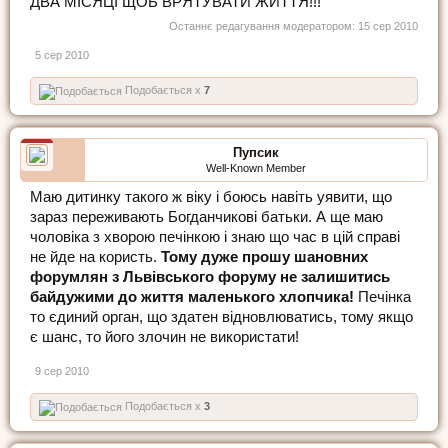
ДВА МІСЯЦІ ЩОБ ВРЯТУВАТИ ЖИТТЯ!!!
Останнє редагування модератором:
15 сер 2010
5 сер 2010
Подобається x
7
Пупсик
Well-Known Member
Маю дитинку такого ж віку і боюсь навіть уявити, що
зараз переживають Богданчикові батьки. А ще маю
чоловіка з хворою печінкою і знаю що час в цій справі
не йде на користь.
Тому дуже прошу шановних
форумлян з Львівського форуму не залишитись
байдужими до життя маленького хлопчика!
Печінка
то єдиний орган, що здатен відновлюватись, тому якщо
є шанс, то його злочин не використати!
9 сер 2010
Подобається x
3